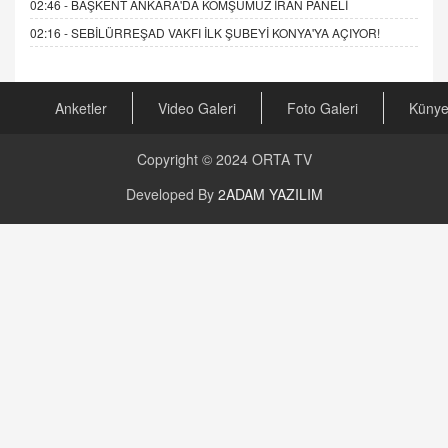
02:46 -
BAŞKENT ANKARA'DA KOMŞUMUZ İRAN PANELİ
02:16 -
SEBİLÜRREŞAD VAKFI İLK ŞUBEYİ KONYA'YA AÇIYOR!
Anketler
Video Galeri
Foto Galeri
Küny
Copyright © 2024
ORTA TV
Developed By
2ADAM YAZILIM