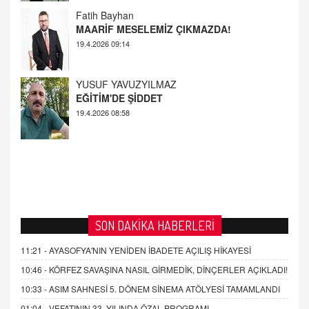
19.4.2026 09:14
YUSUF YAVUZYILMAZ
EĞİTİM'DE ŞİDDET
19.4.2026 08:58
SON DAKİKA HABERLERİ
11:21 -
AYASOFYA'NIN YENİDEN İBADETE AÇILIŞ HİKAYESİ
10:46 -
KÖRFEZ SAVAŞINA NASIL GİRMEDİK, DİNÇERLER AÇIKLADI!
10:33 -
ASIM SAHNESİ 5. DÖNEM SİNEMA ATÖLYESİ TAMAMLANDI
01:04 -
VEFATININ 33. YILINDA ÖZAL PROGRAMI