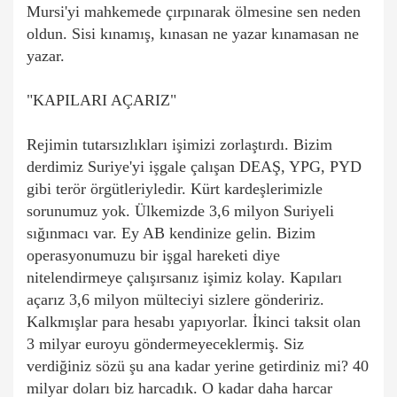
Mursi'yi mahkemede çırpınarak ölmesine sen neden
oldun. Sisi kınamış, kınasan ne yazar kınamasan ne
yazar.
"KAPILARI AÇARIZ"
Rejimin tutarsızlıkları işimizi zorlaştırdı. Bizim
derdimiz Suriye'yi işgale çalışan DEAŞ, YPG, PYD
gibi terör örgütleriyledir. Kürt kardeşlerimizle
sorunumuz yok. Ülkemizde 3,6 milyon Suriyeli
sığınmacı var. Ey AB kendinize gelin. Bizim
operasyonumuzu bir işgal hareketi diye
nitelendirmeye çalışırsanız işimiz kolay. Kapıları
açarız 3,6 milyon mülteciyi sizlere göndeririz.
Kalkmışlar para hesabı yapıyorlar. İkinci taksit olan
3 milyar euroyu göndermeyeceklermiş. Siz
verdiğiniz sözü şu ana kadar yerine getirdiniz mi? 40
milyar doları biz harcadık. O kadar daha harcar