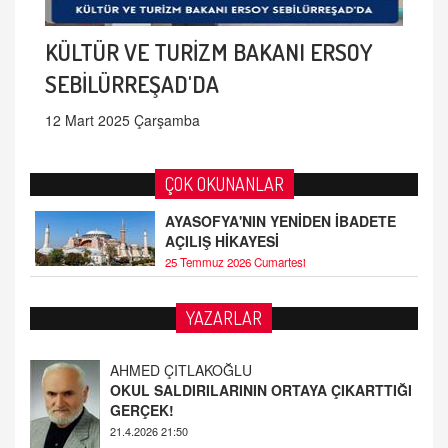
KÜLTÜR VE TURİZM BAKANI ERSOY
SEBİLÜRREŞAD'DA
12 Mart 2025 Çarşamba
ÇOK OKUNANLAR
AYASOFYA'NIN YENİDEN İBADETE
AÇILIŞ HİKAYESİ
25 Temmuz 2026 Cumartesi
AHMED ÇITLAKOĞLU
YAZARLAR
OKUL SALDIRILARININ ORTAYA ÇIKARTTIĞI
GERÇEK!
21.4.2026 21:50
Fatih Bayhan
MAARİF MESELEMİZ ÇIKMAZDA!