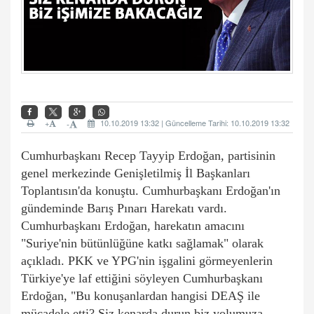
+
10.10.2019 13:32 | Güncelleme Tarihi: 10.10.2019 13:32
-
Cumhurbaşkanı Recep Tayyip Erdoğan, partisinin
genel merkezinde Genişletilmiş İl Başkanları
Toplantısın'da konuştu. Cumhurbaşkanı Erdoğan'ın
gündeminde Barış Pınarı Harekatı vardı.
Cumhurbaşkanı Erdoğan, harekatın amacını
"Suriye'nin bütünlüğüne katkı sağlamak" olarak
açıkladı. PKK ve YPG'nin işgalini görmeyenlerin
Türkiye'ye laf ettiğini söyleyen Cumhurbaşkanı
Erdoğan, "Bu konuşanlardan hangisi DEAŞ ile
mücadele etti? Siz kenarda durun biz yolumuza