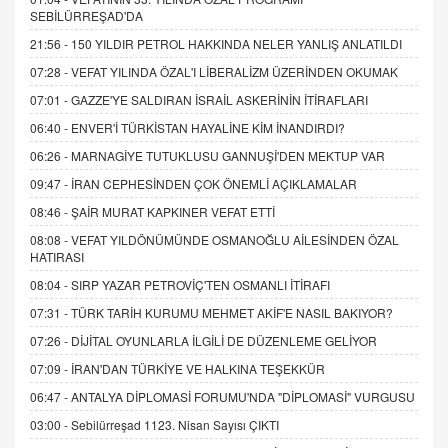
SEBİLÜRREŞAD'DA
21:56 -
150 YILDIR PETROL HAKKINDA NELER YANLIŞ ANLATILDI
07:28 -
VEFAT YILINDA ÖZAL'I LİBERALİZM ÜZERİNDEN OKUMAK
07:01 -
GAZZE'YE SALDIRAN İSRAİL ASKERİNİN İTİRAFLARI
06:40 -
ENVER'İ TÜRKİSTAN HAYALİNE KİM İNANDIRDI?
06:26 -
MARNAGİYE TUTUKLUSU GANNUŞİ'DEN MEKTUP VAR
09:47 -
İRAN CEPHESİNDEN ÇOK ÖNEMLİ AÇIKLAMALAR
08:46 -
ŞAİR MURAT KAPKINER VEFAT ETTİ
08:08 -
VEFAT YILDÖNÜMÜNDE OSMANOĞLU AİLESİNDEN ÖZAL
HATIRASI
08:04 -
SIRP YAZAR PETROVİÇ'TEN OSMANLI İTİRAFI
07:31 -
TÜRK TARİH KURUMU MEHMET AKİF'E NASIL BAKIYOR?
07:26 -
DİJİTAL OYUNLARLA İLGİLİ DE DÜZENLEME GELİYOR
07:09 -
İRAN'DAN TÜRKİYE VE HALKINA TEŞEKKÜR
06:47 -
ANTALYA DİPLOMASİ FORUMU'NDA "DİPLOMASİ" VURGUSU
03:00 -
Sebilürreşad 1123. Nisan Sayısı ÇIKTI