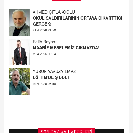
Fatih Bayhan
MAARİF MESELEMİZ ÇIKMAZDA!
19.4.2026 09:14
YUSUF YAVUZYILMAZ
EĞİTİM'DE ŞİDDET
19.4.2026 08:58
AHMED ÇITLAKOĞLU
OKUL SALDIRILARININ ORTAYA ÇIKARTTIĞI
GERÇEK!
21.4.2026 21:50
SON DAKİKA HABERLERİ