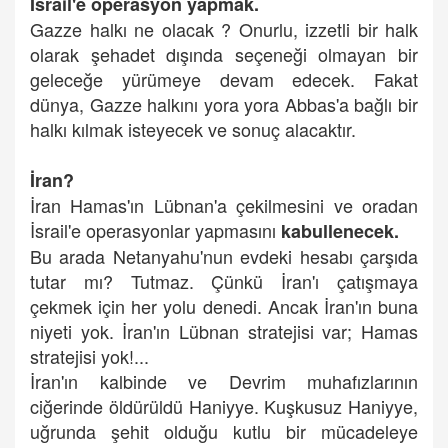
İsrail'e operasyon yapmak.
Gazze halkı ne olacak ? Onurlu, izzetli bir halk
olarak şehadet dışında seçeneği olmayan bir
geleceğe yürümeye devam edecek. Fakat
dünya, Gazze halkını yora yora Abbas'a bağlı bir
halkı kılmak isteyecek ve sonuç alacaktır.
İran?
İran Hamas'ın Lübnan'a çekilmesini ve oradan
İsrail'e operasyonlar yapmasını
kabullenecek.
Bu arada Netanyahu'nun evdeki hesabı çarşıda
tutar mı? Tutmaz. Çünkü İran'ı çatışmaya
çekmek için her yolu denedi. Ancak İran'ın buna
niyeti yok. İran'ın Lübnan stratejisi var; Hamas
stratejisi yok!...
İran'ın kalbinde ve Devrim muhafızlarının
ciğerinde öldürüldü Haniyye. Kuşkusuz Haniyye,
uğrunda şehit olduğu kutlu bir mücadeleye