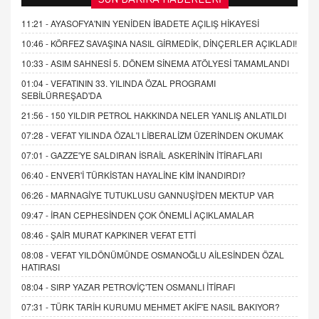
11:21 -
AYASOFYA'NIN YENİDEN İBADETE AÇILIŞ HİKAYESİ
10:46 -
KÖRFEZ SAVAŞINA NASIL GİRMEDİK, DİNÇERLER AÇIKLADI!
10:33 -
ASIM SAHNESİ 5. DÖNEM SİNEMA ATÖLYESİ TAMAMLANDI
01:04 -
VEFATININ 33. YILINDA ÖZAL PROGRAMI
SEBİLÜRREŞAD'DA
21:56 -
150 YILDIR PETROL HAKKINDA NELER YANLIŞ ANLATILDI
07:28 -
VEFAT YILINDA ÖZAL'I LİBERALİZM ÜZERİNDEN OKUMAK
07:01 -
GAZZE'YE SALDIRAN İSRAİL ASKERİNİN İTİRAFLARI
06:40 -
ENVER'İ TÜRKİSTAN HAYALİNE KİM İNANDIRDI?
06:26 -
MARNAGİYE TUTUKLUSU GANNUŞİ'DEN MEKTUP VAR
09:47 -
İRAN CEPHESİNDEN ÇOK ÖNEMLİ AÇIKLAMALAR
08:46 -
ŞAİR MURAT KAPKINER VEFAT ETTİ
08:08 -
VEFAT YILDÖNÜMÜNDE OSMANOĞLU AİLESİNDEN ÖZAL
HATIRASI
08:04 -
SIRP YAZAR PETROVİÇ'TEN OSMANLI İTİRAFI
07:31 -
TÜRK TARİH KURUMU MEHMET AKİF'E NASIL BAKIYOR?