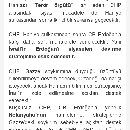
Hamas'ı "
" ilan eden CHP
Terör örgütü
arasındaki siyasi mücadele de Haniye
suikastından sonra ikinci bir sekansa geçecektir.
CHP, Haniye suikastından sonra CB Erdoğan'a
karşı daha sert muhalefete yönelecektir. Yani
İsrail'in Erdoğan'ı siyaseten devirme
stratejisine eşlik edecektir.
CHP, Gazze soykırımına duyduğu üzüntüyü
dillendirmeye devam edecek, Ortadoğu'da barışı
isteyecek; ancak Hamas'ın bitirilmesi stratejisine;
İran'ın izole edilmesine açıktan destek
verecektir.
Kuşkusuz CHP, CB Erdoğan'a yönelik
hamlelerine, stratejilerine
Netanyahu'nun
Gazze'deki soykırım sebebiyle açıktan destek
veremeyecektir. Ancak CHP, ABD liderliğinde