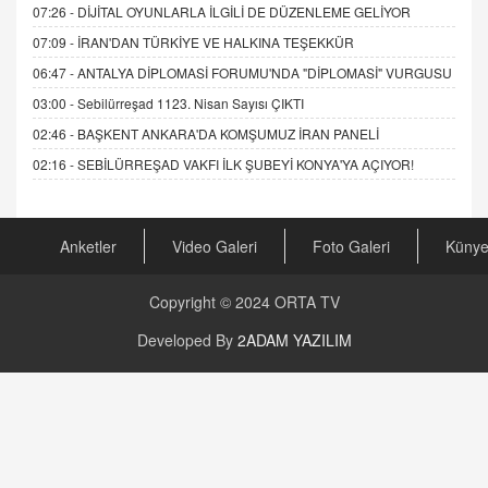
07:26 -
DİJİTAL OYUNLARLA İLGİLİ DE DÜZENLEME GELİYOR
07:09 -
İRAN'DAN TÜRKİYE VE HALKINA TEŞEKKÜR
06:47 -
ANTALYA DİPLOMASİ FORUMU'NDA "DİPLOMASİ" VURGUSU
03:00 -
Sebilürreşad 1123. Nisan Sayısı ÇIKTI
02:46 -
BAŞKENT ANKARA'DA KOMŞUMUZ İRAN PANELİ
02:16 -
SEBİLÜRREŞAD VAKFI İLK ŞUBEYİ KONYA'YA AÇIYOR!
Anketler
Video Galeri
Foto Galeri
Küny
Copyright © 2024
ORTA TV
Developed By
2ADAM YAZILIM