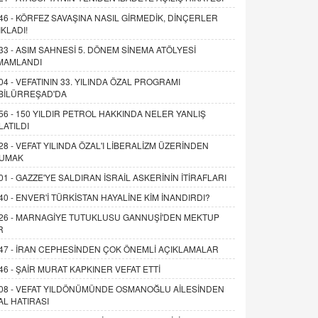
46 -
KÖRFEZ SAVAŞINA NASIL GİRMEDİK, DİNÇERLER
IKLADI!
33 -
ASIM SAHNESİ 5. DÖNEM SİNEMA ATÖLYESİ
MAMLANDI
04 -
VEFATININ 33. YILINDA ÖZAL PROGRAMI
BİLÜRREŞAD'DA
56 -
150 YILDIR PETROL HAKKINDA NELER YANLIŞ
LATILDI
28 -
VEFAT YILINDA ÖZAL'I LİBERALİZM ÜZERİNDEN
UMAK
01 -
GAZZE'YE SALDIRAN İSRAİL ASKERİNİN İTİRAFLARI
40 -
ENVER'İ TÜRKİSTAN HAYALİNE KİM İNANDIRDI?
26 -
MARNAGİYE TUTUKLUSU GANNUŞİ'DEN MEKTUP
R
47 -
İRAN CEPHESİNDEN ÇOK ÖNEMLİ AÇIKLAMALAR
46 -
ŞAİR MURAT KAPKINER VEFAT ETTİ
08 -
VEFAT YILDÖNÜMÜNDE OSMANOĞLU AİLESİNDEN
AL HATIRASI