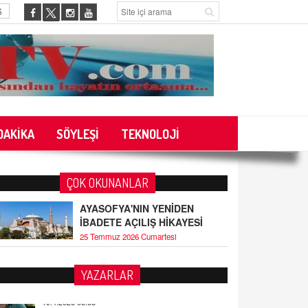
6
DAKİKA
SÖYLEŞİ
TEKNOLOJİ
ÇOK OKUNANLAR
AYASOFYA'NIN YENİDEN
İBADETE AÇILIŞ HİKAYESİ
25 Temmuz 2026 Cumartesi
YAZARLAR