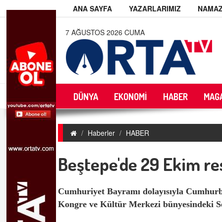
ANA SAYFA
YAZARLARIMIZ
NAMAZ
7 AĞUSTOS 2026 CUMA
DÜNYA
EKONOMİ
HABER
MAG
Haberler
HABER
Beştepe'de 29 Ekim r
Cumhuriyet Bayramı dolayısıyla Cumhurbaş
Kongre ve Kültür Merkezi bünyesindeki Ser