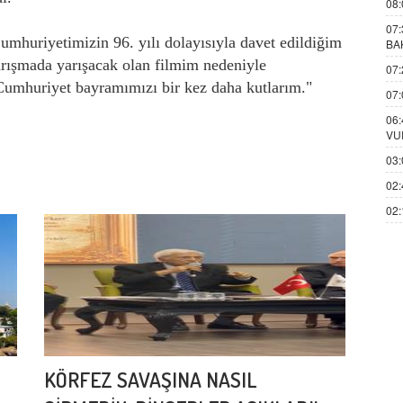
08:
07:
mhuriyetimizin 96. yılı dolayısıyla davet edildiğim
BA
arışmada yarışacak olan filmim nedeniyle
07:
 Cumhuriyet bayramımızı bir kez daha kutlarım."
07:
06:
VU
03:
02:
02:
KÖRFEZ SAVAŞINA NASIL