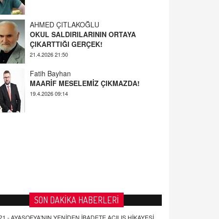
AHMED ÇITLAKOĞLU
OKUL SALDIRILARININ ORTAYA
ÇIKARTTIĞI GERÇEK!
21.4.2026 21:50
Fatih Bayhan
MAARİF MESELEMİZ ÇIKMAZDA!
19.4.2026 09:14
YUSUF YAVUZYILMAZ
EĞİTİM'DE ŞİDDET
19.4.2026 08:58
SON DAKİKA HABERLERİ
21 -
AYASOFYA'NIN YENİDEN İBADETE AÇILIŞ HİKAYESİ