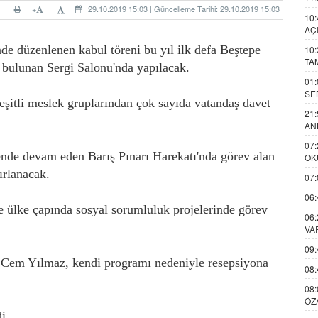
+
29.10.2019 15:03 | Güncelleme Tarihi: 29.10.2019 15:03
-
10:
AÇ
de düzenlenen kabul töreni bu yıl ilk defa Beştepe
10:
TA
bulunan Sergi Salonu'nda yapılacak.
01:
SE
çeşitli meslek gruplarından çok sayıda vatandaş davet
21:
AN
07:
rende devam eden Barış Pınarı Harekatı'nda görev alan
OK
ırlanacak.
07:
06:
ne ülke çapında sosyal sorumluluk projelerinde görev
06:
VA
09:
n Cem Yılmaz, kendi programı nedeniyle resepsiyona
08:
08:
ÖZ
i.