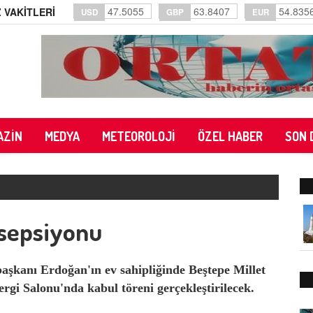
47.5055
63.8407
54.835
 VAKİTLERİ
USD
GBP
EUR
AZİN
MEDYA
METEOROLOJİ
ÖZEL HABER
SON 
esepsiyonu
kanı Erdoğan'ın ev sahipliğinde Beştepe Millet
gi Salonu'nda kabul töreni gerçekleştirilecek.