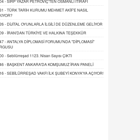
04 -
SIRP YAZAR PETROVİÇ'TEN OSMANLI İTİRAFI
31 -
TÜRK TARİH KURUMU MEHMET AKİF'E NASIL
KIYOR?
26 -
DİJİTAL OYUNLARLA İLGİLİ DE DÜZENLEME GELİYOR
09 -
İRAN'DAN TÜRKİYE VE HALKINA TEŞEKKÜR
47 -
ANTALYA DİPLOMASİ FORUMU'NDA "DİPLOMASİ"
RGUSU
00 -
Sebilürreşad 1123. Nisan Sayısı ÇIKTI
46 -
BAŞKENT ANKARA'DA KOMŞUMUZ İRAN PANELİ
16 -
SEBİLÜRREŞAD VAKFI İLK ŞUBEYİ KONYA'YA AÇIYOR!