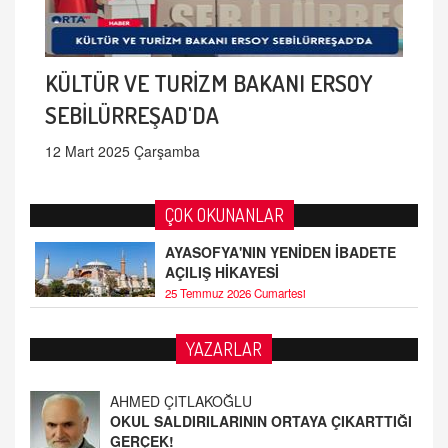
KÜLTÜR VE TURİZM BAKANI ERSOY
SEBİLÜRREŞAD'DA
12 Mart 2025 Çarşamba
ÇOK OKUNANLAR
AYASOFYA'NIN YENİDEN İBADETE
AÇILIŞ HİKAYESİ
25 Temmuz 2026 Cumartesi
YAZARLAR
Fatih Bayhan
MAARİF MESELEMİZ ÇIKMAZDA!
19.4.2026 09:14