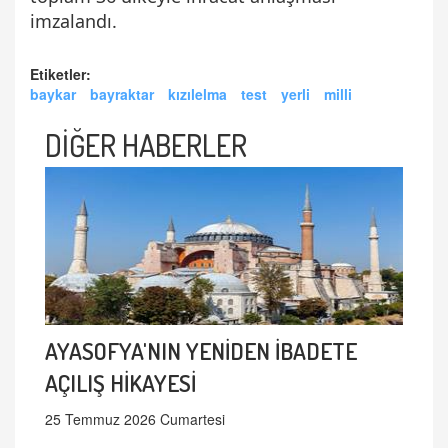
imzalandı.
Etiketler:
baykar
bayraktar
kızılelma
test
yerli
milli
DİĞER HABERLER
AYASOFYA'NIN YENİDEN İBADETE
AÇILIŞ HİKAYESİ
25 Temmuz 2026 Cumartesi