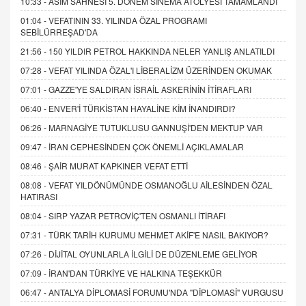
10:33 -
ASIM SAHNESİ 5. DÖNEM SİNEMA ATÖLYESİ TAMAMLANDI
01:04 -
VEFATININ 33. YILINDA ÖZAL PROGRAMI
SEBİLÜRREŞAD'DA
21:56 -
150 YILDIR PETROL HAKKINDA NELER YANLIŞ ANLATILDI
07:28 -
VEFAT YILINDA ÖZAL'I LİBERALİZM ÜZERİNDEN OKUMAK
07:01 -
GAZZE'YE SALDIRAN İSRAİL ASKERİNİN İTİRAFLARI
06:40 -
ENVER'İ TÜRKİSTAN HAYALİNE KİM İNANDIRDI?
06:26 -
MARNAGİYE TUTUKLUSU GANNUŞİ'DEN MEKTUP VAR
09:47 -
İRAN CEPHESİNDEN ÇOK ÖNEMLİ AÇIKLAMALAR
08:46 -
ŞAİR MURAT KAPKINER VEFAT ETTİ
08:08 -
VEFAT YILDÖNÜMÜNDE OSMANOĞLU AİLESİNDEN ÖZAL
HATIRASI
08:04 -
SIRP YAZAR PETROVİÇ'TEN OSMANLI İTİRAFI
07:31 -
TÜRK TARİH KURUMU MEHMET AKİF'E NASIL BAKIYOR?
07:26 -
DİJİTAL OYUNLARLA İLGİLİ DE DÜZENLEME GELİYOR
07:09 -
İRAN'DAN TÜRKİYE VE HALKINA TEŞEKKÜR
06:47 -
ANTALYA DİPLOMASİ FORUMU'NDA "DİPLOMASİ" VURGUSU