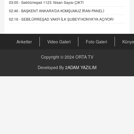
03:00 -
Sebilürreşad 1123. Nisan Sayısı ÇIKTI
02:46 -
BAŞKENT ANKARA'DA KOMŞUMUZ İRAN PANELİ
02:16 -
SEBİLÜRREŞAD VAKFI İLK ŞUBEYİ KONYA'YA AÇIYOR!
Anketler
Video Galeri
Foto Galeri
Küny
Copyright © 2024
ORTA TV
Developed By
2ADAM YAZILIM