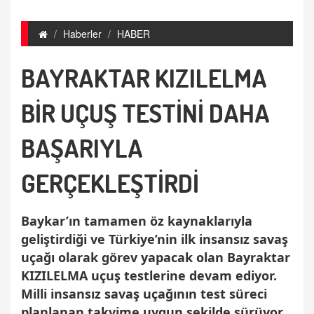
Haberler
HABER
BAYRAKTAR KIZILELMA
BİR UÇUŞ TESTİNİ DAHA
BAŞARIYLA
GERÇEKLEŞTİRDİ
Baykar’ın tamamen öz kaynaklarıyla
geliştirdiği ve Türkiye’nin ilk insansız savaş
uçağı olarak görev yapacak olan Bayraktar
KIZILELMA uçuş testlerine devam ediyor.
Milli insansız savaş uçağının test süreci
planlanan takvime uygun şekilde sürüyor.