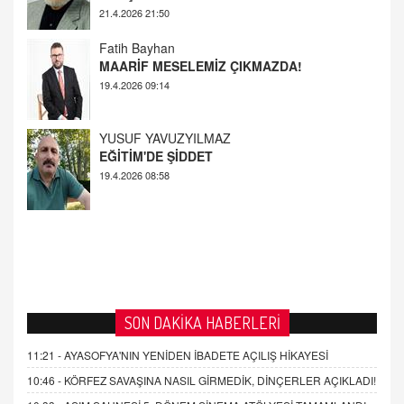
YUSUF YAVUZYILMAZ
EĞİTİM'DE ŞİDDET
19.4.2026 08:58
AHMED ÇITLAKOĞLU
OKUL SALDIRILARININ ORTAYA ÇIKARTTIĞI
GERÇEK!
21.4.2026 21:50
SON DAKİKA HABERLERİ
11:21 -
AYASOFYA'NIN YENİDEN İBADETE AÇILIŞ HİKAYESİ
10:46 -
KÖRFEZ SAVAŞINA NASIL GİRMEDİK, DİNÇERLER AÇIKLADI!