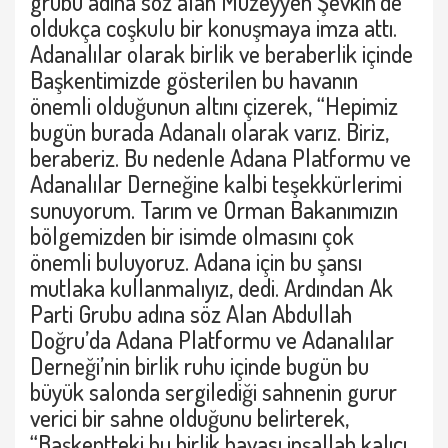
grubu adına söz alan Müzeyyen Şevkin’de
oldukça coşkulu bir konuşmaya imza attı.
Adanalılar olarak birlik ve beraberlik içinde
Başkentimizde gösterilen bu havanın
önemli olduğunun altını çizerek, “Hepimiz
bugün burada Adanalı olarak varız. Biriz,
beraberiz. Bu nedenle Adana Platformu ve
Adanalılar Derneğine kalbi teşekkürlerimi
sunuyorum. Tarım ve Orman Bakanımızın
bölgemizden bir isimde olmasını çok
önemli buluyoruz. Adana için bu şansı
mutlaka kullanmalıyız, dedi. Ardından Ak
Parti Grubu adına söz Alan Abdullah
Doğru’da Adana Platformu ve Adanalılar
Derneği’nin birlik ruhu içinde bugün bu
büyük salonda sergilediği sahnenin gurur
verici bir sahne olduğunu belirterek,
“Başkentteki bu birlik havası inşallah kalıcı