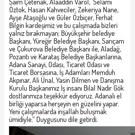
Saim Çetenak, Alaaddin Varol, Selami
Öztok, Hasan Kahveciler, Zekeriya Nane,
Ayşe Ataşoğlu ve Güler Özbiçer, Ferhat
Bilgin kardeşimiz ve bu çalışmada bizleri
yalnız bırakmayan; Büyükşehir belediye
Başkanı, Yüreğir Belediye Başkanı, Sarıçam
ve Çukurova Belediye Başkanı ile, Aladağ,
Pozantı ve Karataş Belediye Başkanlarına,
Adana Sanayi, Odası, Ticaret Odası ve
Ticaret Borsasına, İş Adamları Memduh
Akpınar, Ali Ünal, Yasin Dilmen ve Danışma
Kurulu Başkanımız İş insanı Bilal Nadir Gök
dostlarımıza teşekkür ediyoruz. Adanalı el
birliği yaparsa herşeyin en güzelini yapar.
Yeni çalışmalarda inşallah buluşmak
ümidiyle.” Duygusunu dile getirdi.