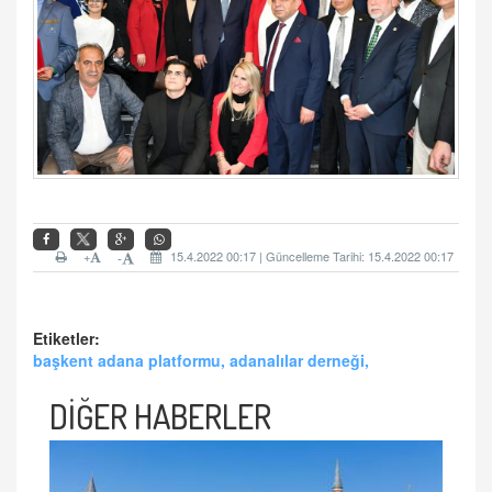
+
15.4.2022 00:17 | Güncelleme Tarihi: 15.4.2022 00:17
-
Etiketler:
başkent adana platformu, adanalılar derneği,
DİĞER HABERLER