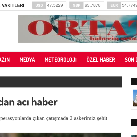
47.5229
63.7878
54.774
 VAKİTLERİ
USD
GBP
EUR
AZİN
MEDYA
METEOROLOJİ
ÖZEL HABER
SON 
ndan acı haber
perasyonlarda çıkan çatışmada 2 askerimiz şehit