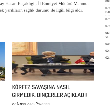
08:
ay Hasan Başaklıgil, İl Emniyet Müdürü Mahmut
07:
k yarılıların sağlık durumu ile ilgili bilgi aldı.
BA
07:
07:
06:
VU
03:
02:
02:
KÖRFEZ SAVAŞINA NASIL
GİRMEDİK, DİNÇERLER AÇIKLADI!
27 Nisan 2026 Pazartesi