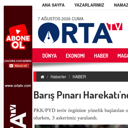
ANA SAYFA
YAZARLARIMIZ
NAMAZ
7 AĞUSTOS 2026 CUMA
DÜNYA
EKONOMİ
HABER
MAG
Haberler
HABER
Barış Pınarı Harekatı'
PKK/PYD terör örgütüne yönelik başlatılan o
olurken, 3 askerimiz yaralandı.