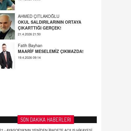
AHMED ÇITLAKOĞLU
OKUL SALDIRILARININ ORTAYA
ÇIKARTTIĞI GERÇEK!
21.4.2026 21:50
Fatih Bayhan
MAARİF MESELEMİZ ÇIKMAZDA!
19.4.2026 09:14
YUSUF YAVUZYILMAZ
EĞİTİM'DE ŞİDDET
19.4.2026 08:58
SON DAKİKA HABERLERİ
21 -
AYASOFYA'NIN YENİDEN İBADETE AÇILIŞ HİKAYESİ