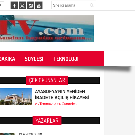
9
DAKİKA
SÖYLEŞİ
TEKNOLOJİ
ÇOK OKUNANLAR
AYASOFYA'NIN YENİDEN
İBADETE AÇILIŞ HİKAYESİ
25 Temmuz 2026 Cumartesi
YAZARLAR