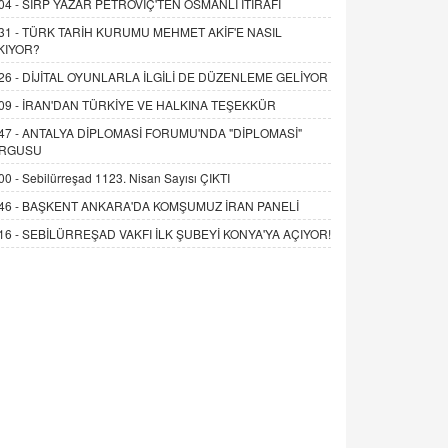
04 -
SIRP YAZAR PETROVİÇ'TEN OSMANLI İTİRAFI
31 -
TÜRK TARİH KURUMU MEHMET AKİF'E NASIL
KIYOR?
26 -
DİJİTAL OYUNLARLA İLGİLİ DE DÜZENLEME GELİYOR
09 -
İRAN'DAN TÜRKİYE VE HALKINA TEŞEKKÜR
47 -
ANTALYA DİPLOMASİ FORUMU'NDA "DİPLOMASİ"
RGUSU
00 -
Sebilürreşad 1123. Nisan Sayısı ÇIKTI
46 -
BAŞKENT ANKARA'DA KOMŞUMUZ İRAN PANELİ
16 -
SEBİLÜRREŞAD VAKFI İLK ŞUBEYİ KONYA'YA AÇIYOR!