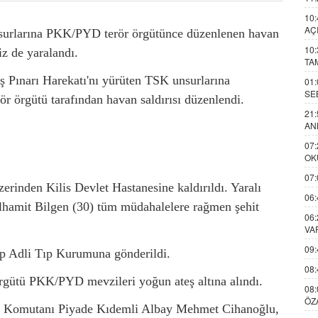
10:
AÇ
surlarına PKK/PYD terör örgütünce düzenlenen havan
10:
iz de yaralandı.
TA
ış Pınarı Harekatı'nı yürüten TSK unsurlarına
01:
SE
r örgütü tarafından havan saldırısı düzenlendi.
21:
AN
07:
OK
07:
zerinden Kilis Devlet Hastanesine kaldırıldı. Yaralı
06:
lhamit Bilgen (30) tüm müdahalelere rağmen şehit
06:
VA
09:
tep Adli Tıp Kurumuna gönderildi.
08:
 örgütü PKK/PYD mevzileri yoğun ateş altına alındı.
08:
ÖZ
lay Komutanı Piyade Kıdemli Albay Mehmet Cihanoğlu,