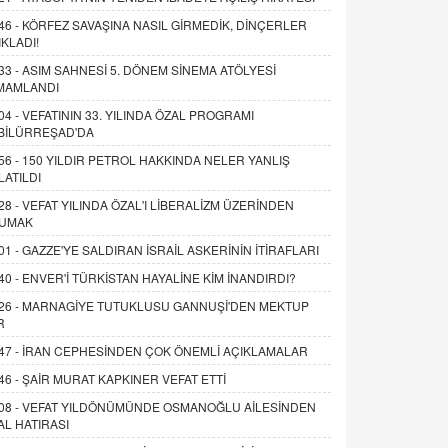
46 -
KÖRFEZ SAVAŞINA NASIL GİRMEDİK, DİNÇERLER
IKLADI!
33 -
ASIM SAHNESİ 5. DÖNEM SİNEMA ATÖLYESİ
MAMLANDI
04 -
VEFATININ 33. YILINDA ÖZAL PROGRAMI
BİLÜRREŞAD'DA
56 -
150 YILDIR PETROL HAKKINDA NELER YANLIŞ
LATILDI
28 -
VEFAT YILINDA ÖZAL'I LİBERALİZM ÜZERİNDEN
UMAK
01 -
GAZZE'YE SALDIRAN İSRAİL ASKERİNİN İTİRAFLARI
40 -
ENVER'İ TÜRKİSTAN HAYALİNE KİM İNANDIRDI?
26 -
MARNAGİYE TUTUKLUSU GANNUŞİ'DEN MEKTUP
R
47 -
İRAN CEPHESİNDEN ÇOK ÖNEMLİ AÇIKLAMALAR
46 -
ŞAİR MURAT KAPKINER VEFAT ETTİ
08 -
VEFAT YILDÖNÜMÜNDE OSMANOĞLU AİLESİNDEN
AL HATIRASI