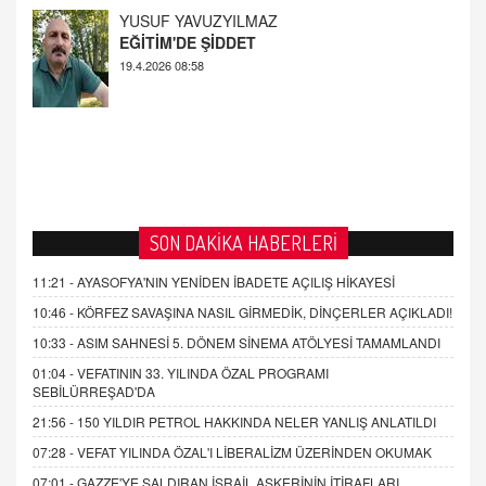
AHMED ÇITLAKOĞLU
OKUL SALDIRILARININ ORTAYA ÇIKARTTIĞI
GERÇEK!
21.4.2026 21:50
SON DAKİKA HABERLERİ
11:21 -
AYASOFYA'NIN YENİDEN İBADETE AÇILIŞ HİKAYESİ
10:46 -
KÖRFEZ SAVAŞINA NASIL GİRMEDİK, DİNÇERLER AÇIKLADI!
10:33 -
ASIM SAHNESİ 5. DÖNEM SİNEMA ATÖLYESİ TAMAMLANDI
01:04 -
VEFATININ 33. YILINDA ÖZAL PROGRAMI
SEBİLÜRREŞAD'DA
21:56 -
150 YILDIR PETROL HAKKINDA NELER YANLIŞ ANLATILDI
07:28 -
VEFAT YILINDA ÖZAL'I LİBERALİZM ÜZERİNDEN OKUMAK
07:01 -
GAZZE'YE SALDIRAN İSRAİL ASKERİNİN İTİRAFLARI