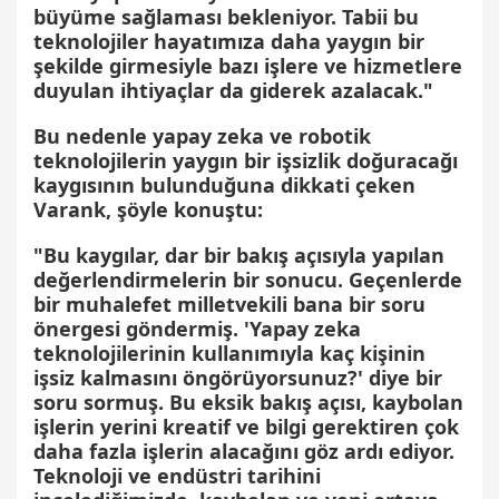
büyüme sağlaması bekleniyor. Tabii bu
teknolojiler hayatımıza daha yaygın bir
şekilde girmesiyle bazı işlere ve hizmetlere
duyulan ihtiyaçlar da giderek azalacak."
Bu nedenle yapay zeka ve robotik
teknolojilerin yaygın bir işsizlik doğuracağı
kaygısının bulunduğuna dikkati çeken
Varank, şöyle konuştu:
"Bu kaygılar, dar bir bakış açısıyla yapılan
değerlendirmelerin bir sonucu. Geçenlerde
bir muhalefet milletvekili bana bir soru
önergesi göndermiş. 'Yapay zeka
teknolojilerinin kullanımıyla kaç kişinin
işsiz kalmasını öngörüyorsunuz?' diye bir
soru sormuş. Bu eksik bakış açısı, kaybolan
işlerin yerini kreatif ve bilgi gerektiren çok
daha fazla işlerin alacağını göz ardı ediyor.
Teknoloji ve endüstri tarihini