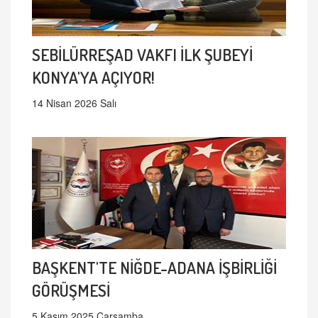
SEBİLÜRREŞAD VAKFI İLK ŞUBEYİ
KONYA'YA AÇIYOR!
14 Nisan 2026 Salı
BAŞKENT'TE NİĞDE-ADANA İŞBİRLİĞİ
GÖRÜŞMESİ
5 Kasım 2025 Çarşamba