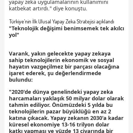
yapay zeka uygulamalarının kullanımını
katbekat artırdı." diye konuştu.
Türkiye'nin İlk Ulusal Yapay Zeka Stratejisi açıklandı
"Teknolojik değişimi benimsemek tek akılcı
yol"
Varank, yakın gelecekte yapay zekaya
sahip teknolojilerin ekonomik ve sosyal
hayatın vazgeçilmez bir parçası olacağına
işaret ederek, şu değerlendirmede
bulundu:
"2020'de dünya genelindeki yapay zeka
harcamaları yaklaşık 50 milyar dolar olarak
tahmin ediliyor. Önümüzdeki 5 yılda bu
teknolojilerin pazar büyüklüğü en az 2
katına çıkacak. Yapay zekanın 2030'a kadar
küresel ekonomiye 13-16 trilyon dolar
katkı yapması ve yüzde 13 civarında bir