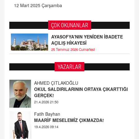
12 Mart 2025 Çarşamba
ÇOK OKUNANLAR
AYASOFYA'NIN YENİDEN İBADETE
AÇILIŞ HİKAYESİ
25 Temmuz 2026 Cumartesi
YAZARLAR
Fatih Bayhan
MAARİF MESELEMİZ ÇIKMAZDA!
19.4.2026 09:14
YUSUF YAVUZYILMAZ
EĞİTİM'DE ŞİDDET
19.4.2026 08:58