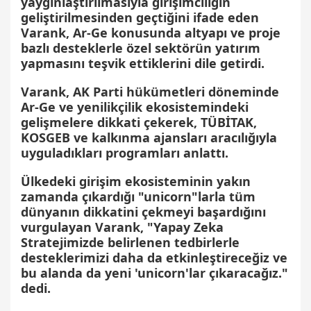
yaygınlaştırılmasıyla girişimciliğin
geliştirilmesinden geçtiğini ifade eden
Varank, Ar-Ge konusunda altyapı ve proje
bazlı desteklerle özel sektörün yatırım
yapmasını teşvik ettiklerini dile getirdi.
Varank, AK Parti hükümetleri döneminde
Ar-Ge ve yenilikçilik ekosistemindeki
gelişmelere dikkati çekerek, TÜBİTAK,
KOSGEB ve kalkınma ajansları aracılığıyla
uyguladıkları programları anlattı.
Ülkedeki girişim ekosisteminin yakın
zamanda çıkardığı "unicorn"larla tüm
dünyanın dikkatini çekmeyi başardığını
vurgulayan Varank, "Yapay Zeka
Stratejimizde belirlenen tedbirlerle
desteklerimizi daha da etkinleştireceğiz ve
bu alanda da yeni 'unicorn'lar çıkaracağız."
dedi.