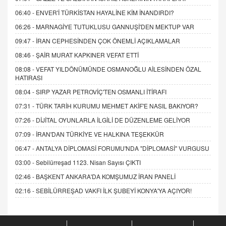
06:40 -
ENVER'İ TÜRKİSTAN HAYALİNE KİM İNANDIRDI?
06:26 -
MARNAGİYE TUTUKLUSU GANNUŞİ'DEN MEKTUP VAR
09:47 -
İRAN CEPHESİNDEN ÇOK ÖNEMLİ AÇIKLAMALAR
08:46 -
ŞAİR MURAT KAPKINER VEFAT ETTİ
08:08 -
VEFAT YILDÖNÜMÜNDE OSMANOĞLU AİLESİNDEN ÖZAL
HATIRASI
08:04 -
SIRP YAZAR PETROVİÇ'TEN OSMANLI İTİRAFI
07:31 -
TÜRK TARİH KURUMU MEHMET AKİF'E NASIL BAKIYOR?
07:26 -
DİJİTAL OYUNLARLA İLGİLİ DE DÜZENLEME GELİYOR
07:09 -
İRAN'DAN TÜRKİYE VE HALKINA TEŞEKKÜR
06:47 -
ANTALYA DİPLOMASİ FORUMU'NDA "DİPLOMASİ" VURGUSU
03:00 -
Sebilürreşad 1123. Nisan Sayısı ÇIKTI
02:46 -
BAŞKENT ANKARA'DA KOMŞUMUZ İRAN PANELİ
02:16 -
SEBİLÜRREŞAD VAKFI İLK ŞUBEYİ KONYA'YA AÇIYOR!