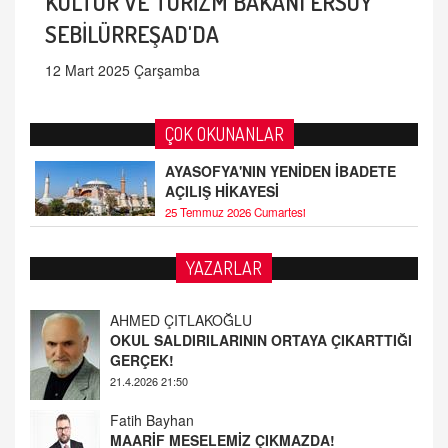
KÜLTÜR VE TURİZM BAKANI ERSOY
SEBİLÜRREŞAD'DA
12 Mart 2025 Çarşamba
ÇOK OKUNANLAR
AYASOFYA'NIN YENİDEN İBADETE
AÇILIŞ HİKAYESİ
25 Temmuz 2026 Cumartesi
YAZARLAR
Fatih Bayhan
MAARİF MESELEMİZ ÇIKMAZDA!
19.4.2026 09:14
YUSUF YAVUZYILMAZ
EĞİTİM'DE ŞİDDET