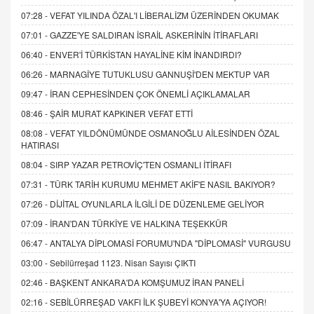
07:28 -
VEFAT YILINDA ÖZAL'I LİBERALİZM ÜZERİNDEN OKUMAK
07:01 -
GAZZE'YE SALDIRAN İSRAİL ASKERİNİN İTİRAFLARI
06:40 -
ENVER'İ TÜRKİSTAN HAYALİNE KİM İNANDIRDI?
06:26 -
MARNAGİYE TUTUKLUSU GANNUŞİ'DEN MEKTUP VAR
09:47 -
İRAN CEPHESİNDEN ÇOK ÖNEMLİ AÇIKLAMALAR
08:46 -
ŞAİR MURAT KAPKINER VEFAT ETTİ
08:08 -
VEFAT YILDÖNÜMÜNDE OSMANOĞLU AİLESİNDEN ÖZAL
HATIRASI
08:04 -
SIRP YAZAR PETROVİÇ'TEN OSMANLI İTİRAFI
07:31 -
TÜRK TARİH KURUMU MEHMET AKİF'E NASIL BAKIYOR?
07:26 -
DİJİTAL OYUNLARLA İLGİLİ DE DÜZENLEME GELİYOR
07:09 -
İRAN'DAN TÜRKİYE VE HALKINA TEŞEKKÜR
06:47 -
ANTALYA DİPLOMASİ FORUMU'NDA "DİPLOMASİ" VURGUSU
03:00 -
Sebilürreşad 1123. Nisan Sayısı ÇIKTI
02:46 -
BAŞKENT ANKARA'DA KOMŞUMUZ İRAN PANELİ
02:16 -
SEBİLÜRREŞAD VAKFI İLK ŞUBEYİ KONYA'YA AÇIYOR!