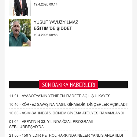
19.4.2026 08:58
AHMED ÇITLAKOĞLU
OKUL SALDIRILARININ ORTAYA ÇIKARTTIĞI
GERÇEK!
21.4.2026 21:50
SON DAKİKA HABERLERİ
11:21 -
AYASOFYA'NIN YENİDEN İBADETE AÇILIŞ HİKAYESİ
10:46 -
KÖRFEZ SAVAŞINA NASIL GİRMEDİK, DİNÇERLER AÇIKLADI!
10:33 -
ASIM SAHNESİ 5. DÖNEM SİNEMA ATÖLYESİ TAMAMLANDI
01:04 -
VEFATININ 33. YILINDA ÖZAL PROGRAMI
SEBİLÜRREŞAD'DA
21:56 -
150 YILDIR PETROL HAKKINDA NELER YANLIŞ ANLATILDI