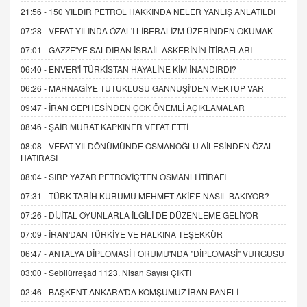
21:56 -
150 YILDIR PETROL HAKKINDA NELER YANLIŞ ANLATILDI
07:28 -
VEFAT YILINDA ÖZAL'I LİBERALİZM ÜZERİNDEN OKUMAK
07:01 -
GAZZE'YE SALDIRAN İSRAİL ASKERİNİN İTİRAFLARI
06:40 -
ENVER'İ TÜRKİSTAN HAYALİNE KİM İNANDIRDI?
06:26 -
MARNAGİYE TUTUKLUSU GANNUŞİ'DEN MEKTUP VAR
09:47 -
İRAN CEPHESİNDEN ÇOK ÖNEMLİ AÇIKLAMALAR
08:46 -
ŞAİR MURAT KAPKINER VEFAT ETTİ
08:08 -
VEFAT YILDÖNÜMÜNDE OSMANOĞLU AİLESİNDEN ÖZAL
HATIRASI
08:04 -
SIRP YAZAR PETROVİÇ'TEN OSMANLI İTİRAFI
07:31 -
TÜRK TARİH KURUMU MEHMET AKİF'E NASIL BAKIYOR?
07:26 -
DİJİTAL OYUNLARLA İLGİLİ DE DÜZENLEME GELİYOR
07:09 -
İRAN'DAN TÜRKİYE VE HALKINA TEŞEKKÜR
06:47 -
ANTALYA DİPLOMASİ FORUMU'NDA "DİPLOMASİ" VURGUSU
03:00 -
Sebilürreşad 1123. Nisan Sayısı ÇIKTI
02:46 -
BAŞKENT ANKARA'DA KOMŞUMUZ İRAN PANELİ