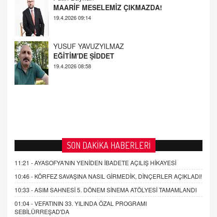
EĞİTİM'DE ŞİDDET
19.4.2026 08:58
AHMED ÇITLAKOĞLU
OKUL SALDIRILARININ ORTAYA ÇIKARTTIĞI
GERÇEK!
21.4.2026 21:50
SON DAKİKA HABERLERİ
11:21 -
AYASOFYA'NIN YENİDEN İBADETE AÇILIŞ HİKAYESİ
10:46 -
KÖRFEZ SAVAŞINA NASIL GİRMEDİK, DİNÇERLER AÇIKLADI!
10:33 -
ASIM SAHNESİ 5. DÖNEM SİNEMA ATÖLYESİ TAMAMLANDI
01:04 -
VEFATININ 33. YILINDA ÖZAL PROGRAMI
SEBİLÜRREŞAD'DA