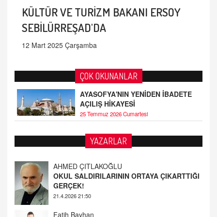
KÜLTÜR VE TURİZM BAKANI ERSOY
SEBİLÜRREŞAD'DA
12 Mart 2025 Çarşamba
ÇOK OKUNANLAR
AYASOFYA'NIN YENİDEN İBADETE
AÇILIŞ HİKAYESİ
25 Temmuz 2026 Cumartesi
YAZARLAR
Fatih Bayhan
MAARİF MESELEMİZ ÇIKMAZDA!
19.4.2026 09:14
YUSUF YAVUZYILMAZ