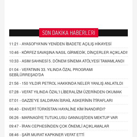
SON DAKİKA HABERLERİ
11:21 -
AYASOFYA'NIN YENİDEN İBADETE AÇILIŞ HİKAYESİ
10:46 -
KÖRFEZ SAVAŞINA NASIL GİRMEDİK, DİNÇERLER AÇIKLADI!
10:33 -
ASIM SAHNESİ 5. DÖNEM SİNEMA ATÖLYESİ TAMAMLANDI
01:04 -
VEFATININ 33. YILINDA ÖZAL PROGRAMI
SEBİLÜRREŞAD'DA
21:56 -
150 YILDIR PETROL HAKKINDA NELER YANLIŞ ANLATILDI
07:28 -
VEFAT YILINDA ÖZAL'I LİBERALİZM ÜZERİNDEN OKUMAK
07:01 -
GAZZE'YE SALDIRAN İSRAİL ASKERİNİN İTİRAFLARI
06:40 -
ENVER'İ TÜRKİSTAN HAYALİNE KİM İNANDIRDI?
06:26 -
MARNAGİYE TUTUKLUSU GANNUŞİ'DEN MEKTUP VAR
09:47 -
İRAN CEPHESİNDEN ÇOK ÖNEMLİ AÇIKLAMALAR
08:46 -
ŞAİR MURAT KAPKINER VEFAT ETTİ