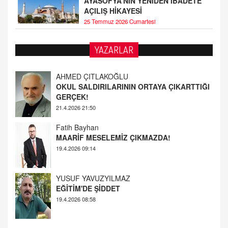
AYASOFYA'NIN YENİDEN İBADETE
AÇILIŞ HİKAYESİ
25 Temmuz 2026 Cumartesi
AHMED ÇITLAKOĞLU
YAZARLAR
OKUL SALDIRILARININ ORTAYA ÇIKARTTIĞI
GERÇEK!
21.4.2026 21:50
Fatih Bayhan
MAARİF MESELEMİZ ÇIKMAZDA!
19.4.2026 09:14
YUSUF YAVUZYILMAZ
EĞİTİM'DE ŞİDDET
19.4.2026 08:58