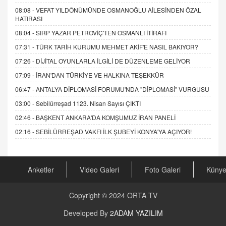
08:08 -
VEFAT YILDÖNÜMÜNDE OSMANOĞLU AİLESİNDEN ÖZAL
HATIRASI
08:04 -
SIRP YAZAR PETROVİÇ'TEN OSMANLI İTİRAFI
07:31 -
TÜRK TARİH KURUMU MEHMET AKİF'E NASIL BAKIYOR?
07:26 -
DİJİTAL OYUNLARLA İLGİLİ DE DÜZENLEME GELİYOR
07:09 -
İRAN'DAN TÜRKİYE VE HALKINA TEŞEKKÜR
06:47 -
ANTALYA DİPLOMASİ FORUMU'NDA "DİPLOMASİ" VURGUSU
03:00 -
Sebilürreşad 1123. Nisan Sayısı ÇIKTI
02:46 -
BAŞKENT ANKARA'DA KOMŞUMUZ İRAN PANELİ
02:16 -
SEBİLÜRREŞAD VAKFI İLK ŞUBEYİ KONYA'YA AÇIYOR!
Anketler
Video Galeri
Foto Galeri
Küny
Copyright © 2024
ORTA TV
Developed By
2ADAM YAZILIM