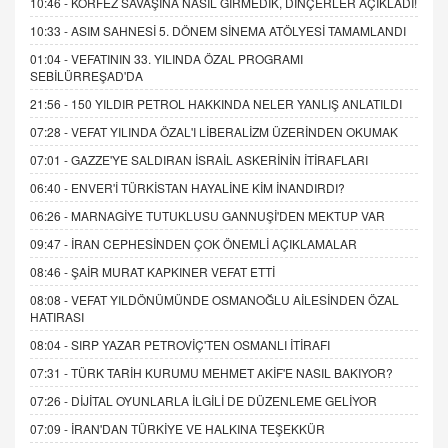
10:46 -
KÖRFEZ SAVAŞINA NASIL GİRMEDİK, DİNÇERLER AÇIKLADI!
10:33 -
ASIM SAHNESİ 5. DÖNEM SİNEMA ATÖLYESİ TAMAMLANDI
01:04 -
VEFATININ 33. YILINDA ÖZAL PROGRAMI
SEBİLÜRREŞAD'DA
21:56 -
150 YILDIR PETROL HAKKINDA NELER YANLIŞ ANLATILDI
07:28 -
VEFAT YILINDA ÖZAL'I LİBERALİZM ÜZERİNDEN OKUMAK
07:01 -
GAZZE'YE SALDIRAN İSRAİL ASKERİNİN İTİRAFLARI
06:40 -
ENVER'İ TÜRKİSTAN HAYALİNE KİM İNANDIRDI?
06:26 -
MARNAGİYE TUTUKLUSU GANNUŞİ'DEN MEKTUP VAR
09:47 -
İRAN CEPHESİNDEN ÇOK ÖNEMLİ AÇIKLAMALAR
08:46 -
ŞAİR MURAT KAPKINER VEFAT ETTİ
08:08 -
VEFAT YILDÖNÜMÜNDE OSMANOĞLU AİLESİNDEN ÖZAL
HATIRASI
08:04 -
SIRP YAZAR PETROVİÇ'TEN OSMANLI İTİRAFI
07:31 -
TÜRK TARİH KURUMU MEHMET AKİF'E NASIL BAKIYOR?
07:26 -
DİJİTAL OYUNLARLA İLGİLİ DE DÜZENLEME GELİYOR
07:09 -
İRAN'DAN TÜRKİYE VE HALKINA TEŞEKKÜR