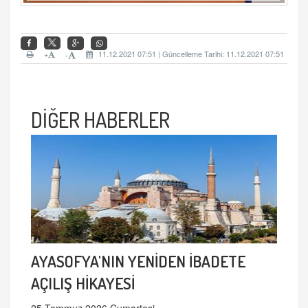
+
11.12.2021 07:51 | Güncelleme Tarihi: 11.12.2021 07:51
-
DİĞER HABERLER
AYASOFYA'NIN YENİDEN İBADETE
AÇILIŞ HİKAYESİ
25 Temmuz 2026 Cumartesi