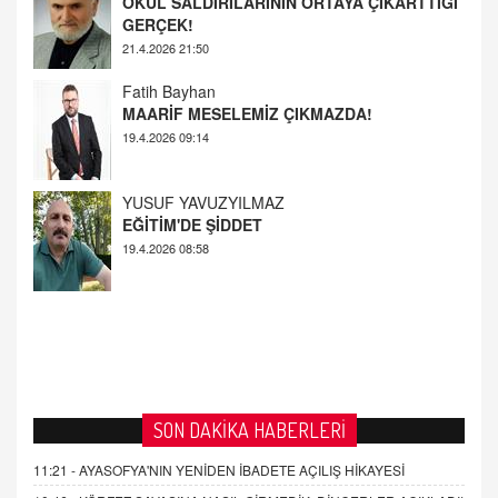
Fatih Bayhan
MAARİF MESELEMİZ ÇIKMAZDA!
19.4.2026 09:14
YUSUF YAVUZYILMAZ
EĞİTİM'DE ŞİDDET
19.4.2026 08:58
SON DAKİKA HABERLERİ
11:21 -
AYASOFYA'NIN YENİDEN İBADETE AÇILIŞ HİKAYESİ