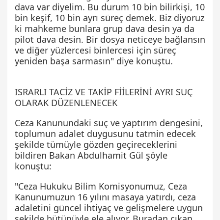
dava var diyelim. Bu durum 10 bin bilirkişi, 10
bin keşif, 10 bin ayrı süreç demek. Biz diyoruz
ki mahkeme bunlara grup dava desin ya da
pilot dava desin. Bir dosya neticeye bağlansın
ve diğer yüzlercesi binlercesi için süreç
yeniden başa sarmasın" diye konuştu.
ISRARLI TACİZ VE TAKİP FİİLERİNİ AYRI SUÇ
OLARAK DÜZENLENECEK
Ceza Kanunundaki suç ve yaptırım dengesini,
toplumun adalet duygusunu tatmin edecek
şekilde tümüyle gözden geçireceklerini
bildiren Bakan Abdulhamit Gül şöyle
konuştu:
"Ceza Hukuku Bilim Komisyonumuz, Ceza
Kanunumuzun 16 yılını masaya yatırdı, ceza
adaletini güncel ihtiyaç ve gelişmelere uygun
şekilde bütünüyle ele alıyor. Buradan çıkan