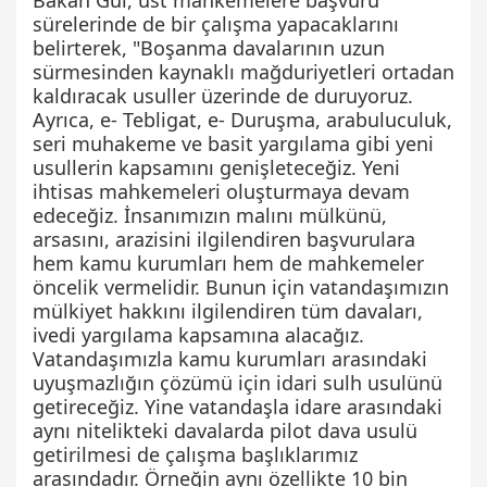
Bakan Gül, üst mahkemelere başvuru
sürelerinde de bir çalışma yapacaklarını
belirterek, "Boşanma davalarının uzun
sürmesinden kaynaklı mağduriyetleri ortadan
kaldıracak usuller üzerinde de duruyoruz.
Ayrıca, e- Tebligat, e- Duruşma, arabuluculuk,
seri muhakeme ve basit yargılama gibi yeni
usullerin kapsamını genişleteceğiz. Yeni
ihtisas mahkemeleri oluşturmaya devam
edeceğiz. İnsanımızın malını mülkünü,
arsasını, arazisini ilgilendiren başvurulara
hem kamu kurumları hem de mahkemeler
öncelik vermelidir. Bunun için vatandaşımızın
mülkiyet hakkını ilgilendiren tüm davaları,
ivedi yargılama kapsamına alacağız.
Vatandaşımızla kamu kurumları arasındaki
uyuşmazlığın çözümü için idari sulh usulünü
getireceğiz. Yine vatandaşla idare arasındaki
aynı nitelikteki davalarda pilot dava usulü
getirilmesi de çalışma başlıklarımız
arasındadır. Örneğin aynı özellikte 10 bin