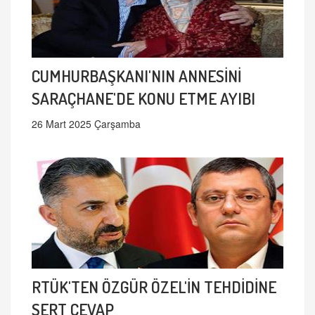
CUMHURBAŞKANI'NIN ANNESİNİ
SARAÇHANE'DE KONU ETME AYIBI
26 Mart 2025 Çarşamba
RTÜK'TEN ÖZGÜR ÖZEL'İN TEHDİDİNE
SERT CEVAP