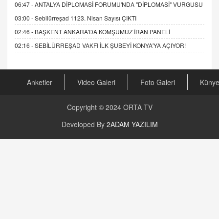
06:47 -
ANTALYA DİPLOMASİ FORUMU'NDA "DİPLOMASİ" VURGUSU
03:00 -
Sebilürreşad 1123. Nisan Sayısı ÇIKTI
02:46 -
BAŞKENT ANKARA'DA KOMŞUMUZ İRAN PANELİ
02:16 -
SEBİLÜRREŞAD VAKFI İLK ŞUBEYİ KONYA'YA AÇIYOR!
Anketler
Video Galeri
Foto Galeri
Küny
Copyright © 2024
ORTA TV
Developed By
2ADAM YAZILIM