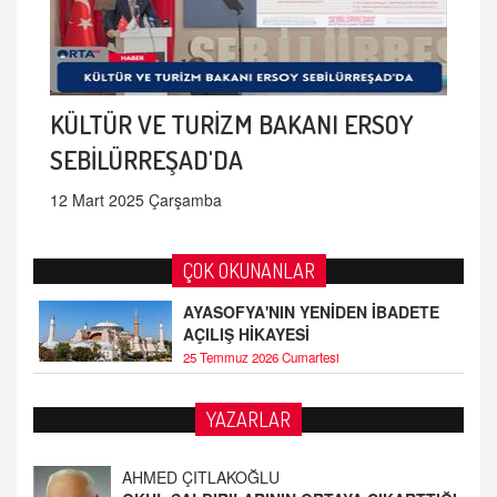
KÜLTÜR VE TURİZM BAKANI ERSOY
SEBİLÜRREŞAD'DA
12 Mart 2025 Çarşamba
ÇOK OKUNANLAR
AYASOFYA'NIN YENİDEN İBADETE
AÇILIŞ HİKAYESİ
25 Temmuz 2026 Cumartesi
AHMED ÇITLAKOĞLU
YAZARLAR
OKUL SALDIRILARININ ORTAYA ÇIKARTTIĞI
GERÇEK!
21.4.2026 21:50