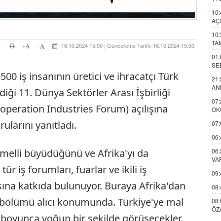
10:
AÇ
10:
TA
+
16.10.2024 15:00 | Güncelleme Tarihi: 16.10.2024 15:00
-
01:
SE
500 iş insanının üretici ve ihracatçı Türk
21:
AN
diği 11. Dünya Sektörler Arası İşbirliği
07:
eration Industries Forum) açılışına
OK
ularını yanıtladı.
07:
06:
06:
emelli büyüdüğünü ve Afrika'yı da
VA
ür iş forumları, fuarlar ve ikili iş
09:
sına katkıda bulunuyor. Buraya Afrika'dan
08:
k bölümü alıcı konumunda. Türkiye'ye mal
08:
ÖZ
n boyunca yoğun bir şekilde görüşecekler.