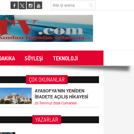
DAKİKA
SÖYLEŞİ
TEKNOLOJİ
ÇOK OKUNANLAR
AYASOFYA'NIN YENİDEN
İBADETE AÇILIŞ HİKAYESİ
25 Temmuz 2026 Cumartesi
YAZARLAR