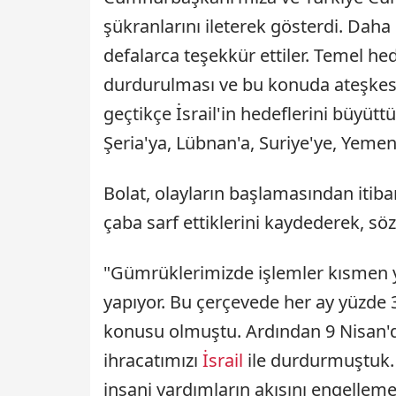
şükranlarını ileterek gösterdi. Daha
defalarca teşekkür ettiler. Temel he
durdurulması ve bu konuda ateşkes
geçtikçe İsrail'in hedeflerini büyütt
Şeria'ya, Lübnan'a, Suriye'ye, Yemen'e
Bolat, olayların başlamasından itib
çaba sarf ettiklerini kaydederek, söz
"Gümrüklerimizde işlemler kısmen yav
yapıyor. Bu çerçevede her ay yüzde 3
konusu olmuştu. Ardından 9 Nisan'd
ihracatımızı
İsrail
ile durdurmuştuk.
insani yardımların akışını engellem