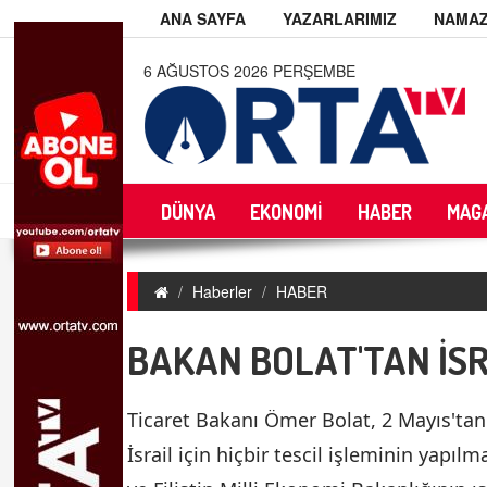
ANA SAYFA
YAZARLARIMIZ
NAMAZ
6 AĞUSTOS 2026 PERŞEMBE
DÜNYA
EKONOMİ
HABER
MAG
Haberler
HABER
BAKAN BOLAT'TAN İSR
Ticaret Bakanı Ömer Bolat, 2 Mayıs'tan 
İsrail için hiçbir tescil işleminin yapıl