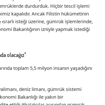
 gümrüklerde durdurduk. Hiçbir tescil işlemi
mimiz kapalıdır. Ancak Filistin hükümetinin
n ısrarlı isteği üzerine, gümrük işlemlerinde,
i Ekonomi Bakanlığının izniyle yapmak istediği
nda olacağız"
larında toplam 5,5 milyon insanın yaşadığını
valimanı, deniz limanı, gümrük sistemi
Ekonomi Bakanlığı ile yakın bir
ite ettiği ithalatçılar açısından gümrük