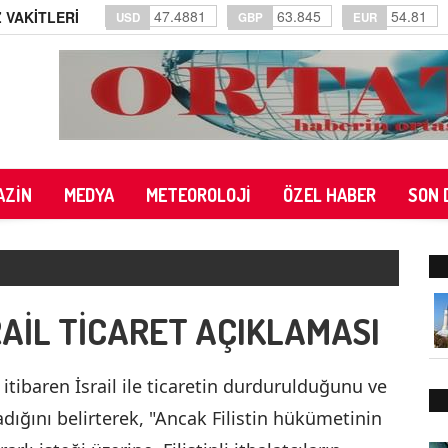
47.4881
63.845
54.81
 VAKİTLERİ
USD
GBP
EUR
AZİN
MEDYA
METEOROLOJİ
ÖZEL HABER
SON 
AİL TİCARET AÇIKLAMASI
itibaren İsrail ile ticaretin durdurulduğunu ve
madığını belirterek, "Ancak Filistin hükümetinin