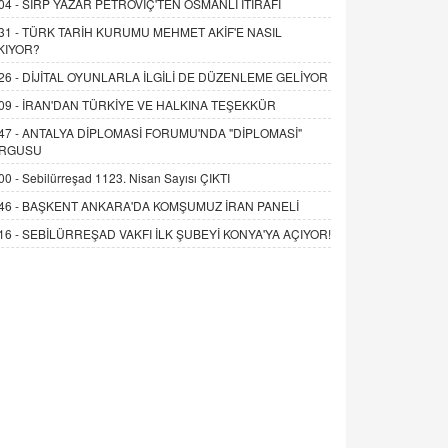
04 -
SIRP YAZAR PETROVİÇ'TEN OSMANLI İTİRAFI
31 -
TÜRK TARİH KURUMU MEHMET AKİF'E NASIL
KIYOR?
26 -
DİJİTAL OYUNLARLA İLGİLİ DE DÜZENLEME GELİYOR
09 -
İRAN'DAN TÜRKİYE VE HALKINA TEŞEKKÜR
47 -
ANTALYA DİPLOMASİ FORUMU'NDA "DİPLOMASİ"
RGUSU
00 -
Sebilürreşad 1123. Nisan Sayısı ÇIKTI
46 -
BAŞKENT ANKARA'DA KOMŞUMUZ İRAN PANELİ
16 -
SEBİLÜRREŞAD VAKFI İLK ŞUBEYİ KONYA'YA AÇIYOR!