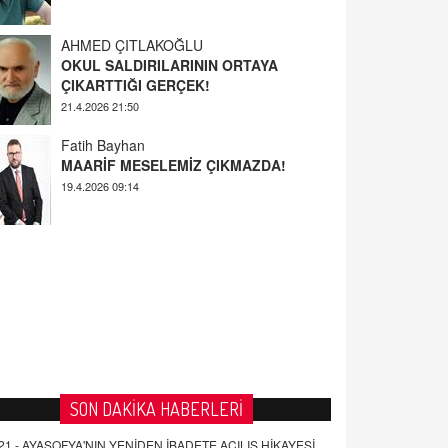
AHMED ÇITLAKOĞLU
OKUL SALDIRILARININ ORTAYA
ÇIKARTTIĞI GERÇEK!
21.4.2026 21:50
Fatih Bayhan
MAARİF MESELEMİZ ÇIKMAZDA!
19.4.2026 09:14
YUSUF YAVUZYILMAZ
EĞİTİM'DE ŞİDDET
19.4.2026 08:58
SON DAKİKA HABERLERİ
21 -
AYASOFYA'NIN YENİDEN İBADETE AÇILIŞ HİKAYESİ