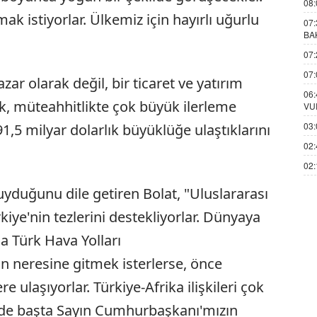
08:
pmak istiyorlar. Ülkemiz için hayırlı uğurlu
07:
BA
07:
07:
azar olarak değil, bir ticaret ve yatırım
06:
, müteahhitlikte çok büyük ilerleme
VU
03:
91,5 milyar dolarlık büyüklüğe ulaştıklarını
02:
02:
duyduğunu dile getiren Bolat, "Uluslararası
iye'nin tezlerini destekliyorlar. Dünyaya
da Türk Hava Yolları
ın neresine gitmek isterlerse, önce
 ulaşıyorlar. Türkiye-Afrika ilişkileri çok
 de başta Sayın Cumhurbaşkanı'mızın