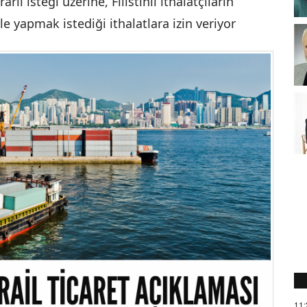
rlı isteği üzerine, Filistinli ithalatçıların
le yapmak istediği ithalatlara izin veriyor
11: