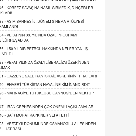
46 -
KÖRFEZ SAVAŞINA NASIL GİRMEDİK, DİNÇERLER
IKLADI!
33 -
ASIM SAHNESİ 5. DÖNEM SİNEMA ATÖLYESİ
MAMLANDI
04 -
VEFATININ 33. YILINDA ÖZAL PROGRAMI
BİLÜRREŞAD'DA
56 -
150 YILDIR PETROL HAKKINDA NELER YANLIŞ
LATILDI
28 -
VEFAT YILINDA ÖZAL'I LİBERALİZM ÜZERİNDEN
UMAK
01 -
GAZZE'YE SALDIRAN İSRAİL ASKERİNİN İTİRAFLARI
40 -
ENVER'İ TÜRKİSTAN HAYALİNE KİM İNANDIRDI?
26 -
MARNAGİYE TUTUKLUSU GANNUŞİ'DEN MEKTUP
R
47 -
İRAN CEPHESİNDEN ÇOK ÖNEMLİ AÇIKLAMALAR
46 -
ŞAİR MURAT KAPKINER VEFAT ETTİ
08 -
VEFAT YILDÖNÜMÜNDE OSMANOĞLU AİLESİNDEN
AL HATIRASI