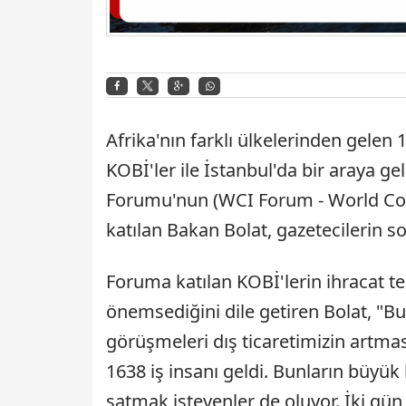
Afrika'nın farklı ülkelerinden gelen 1
KOBİ'ler ile İstanbul'da bir araya gel
Forumu'nun (WCI Forum - World Coop
katılan Bakan Bolat, gazetecilerin sor
Foruma katılan KOBİ'lerin ihracat t
önemsediğini dile getiren Bolat, "Bu t
görüşmeleri dış ticaretimizin artma
1638 iş insanı geldi. Bunların büyü
satmak isteyenler de oluyor. İki gü