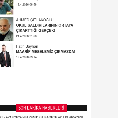
AHMED ÇITLAKOĞLU
OKUL SALDIRILARININ ORTAYA
ÇIKARTTIĞI GERÇEK!
21.4.2026 21:50
Fatih Bayhan
MAARİF MESELEMİZ ÇIKMAZDA!
19.4.2026 09:14
YUSUF YAVUZYILMAZ
EĞİTİM'DE ŞİDDET
19.4.2026 08:58
SON DAKİKA HABERLERİ
21 -
AYASOFYA'NIN YENİDEN İBADETE AÇILIŞ HİKAYESİ