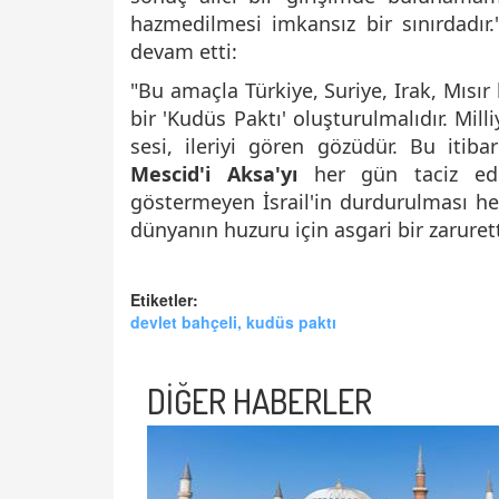
hazmedilmesi imkansız bir sınırdadı
devam etti:
"Bu amaçla Türkiye, Suriye, Irak, Mısır
bir 'Kudüs Paktı' oluşturulmalıdır. Mill
sesi, ileriyi gören gözüdür. Bu itib
Mescid'i Aksa'yı
her gün taciz ede
göstermeyen İsrail'in durdurulması h
dünyanın huzuru için asgari bir zarurett
Etiketler:
devlet bahçeli, kudüs paktı
DİĞER HABERLER