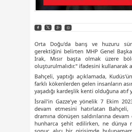
Orta Doğu'da barış ve huzuru sürdü
gerektiğini belirten MHP Genel Başkan
Irak, Mısır başta olmak üzere bölg
oluşturulmalıdır." ifadesini kullanarak at
Bahçeli, yaptığı açıklamada, Kudüs'ün
farklı kökenlerden gelen insanların ası
yaşadığı kardeşlik kenti olduğuna atıf y
İsrail'in Gazze'ye yönelik 7 Ekim 2023
devam etmesini hatırlatan Bahçeli, "
dramına dönüşen saldırılarına devam e
hunharca şehit edilirken, ne dünya 
sonuç alıcı bir girişimde bulunamamak