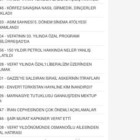
46 -
KÖRFEZ SAVAŞINA NASIL GİRMEDİK, DİNÇERLER
IKLADI!
33 -
ASIM SAHNESİ 5. DÖNEM SİNEMA ATÖLYESİ
MAMLANDI
04 -
VEFATININ 33. YILINDA ÖZAL PROGRAMI
BİLÜRREŞAD'DA
56 -
150 YILDIR PETROL HAKKINDA NELER YANLIŞ
LATILDI
28 -
VEFAT YILINDA ÖZAL'I LİBERALİZM ÜZERİNDEN
UMAK
01 -
GAZZE'YE SALDIRAN İSRAİL ASKERİNİN İTİRAFLARI
40 -
ENVER'İ TÜRKİSTAN HAYALİNE KİM İNANDIRDI?
26 -
MARNAGİYE TUTUKLUSU GANNUŞİ'DEN MEKTUP
R
47 -
İRAN CEPHESİNDEN ÇOK ÖNEMLİ AÇIKLAMALAR
46 -
ŞAİR MURAT KAPKINER VEFAT ETTİ
08 -
VEFAT YILDÖNÜMÜNDE OSMANOĞLU AİLESİNDEN
AL HATIRASI