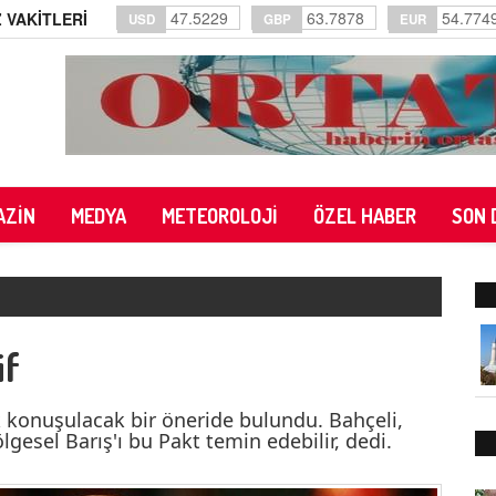
47.5229
63.7878
54.774
 VAKİTLERİ
USD
GBP
EUR
AZİN
MEDYA
METEOROLOJİ
ÖZEL HABER
SON 
if
 konuşulacak bir öneride bulundu. Bahçeli,
gesel Barış'ı bu Pakt temin edebilir, dedi.