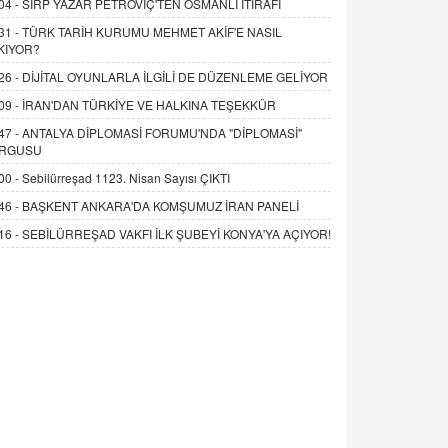
04 -
SIRP YAZAR PETROVİÇ'TEN OSMANLI İTİRAFI
31 -
TÜRK TARİH KURUMU MEHMET AKİF'E NASIL
KIYOR?
26 -
DİJİTAL OYUNLARLA İLGİLİ DE DÜZENLEME GELİYOR
09 -
İRAN'DAN TÜRKİYE VE HALKINA TEŞEKKÜR
47 -
ANTALYA DİPLOMASİ FORUMU'NDA "DİPLOMASİ"
RGUSU
00 -
Sebilürreşad 1123. Nisan Sayısı ÇIKTI
46 -
BAŞKENT ANKARA'DA KOMŞUMUZ İRAN PANELİ
16 -
SEBİLÜRREŞAD VAKFI İLK ŞUBEYİ KONYA'YA AÇIYOR!