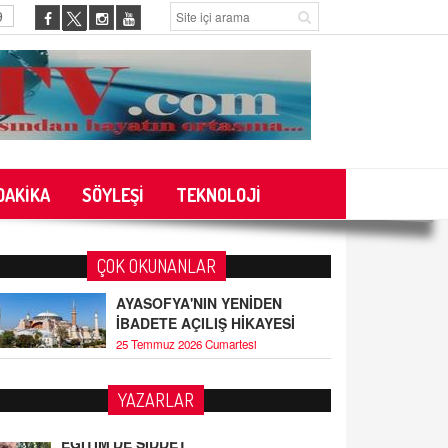
9
DAKİKA
SÖYLEŞİ
TEKNOLOJİ
ÇOK OKUNANLAR
AYASOFYA'NIN YENİDEN
İBADETE AÇILIŞ HİKAYESİ
25 Temmuz 2026 Cumartesi
YAZARLAR