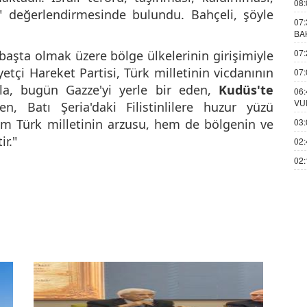
08:
r." değerlendirmesinde bulundu.
Bahçeli, şöyle
07:
BA
07:
 başta olmak üzere bölge ülkelerinin girişimiyle
iyetçi Hareket Partisi, Türk milletinin vicdanının
07:
arla, bugün Gazze'yi yerle bir eden,
Kudüs'te
06:
VU
n, Batı Şeria'daki Filistinlilere huzur yüzü
em Türk milletinin arzusu, hem de bölgenin ve
03:
ir."
02:
02: