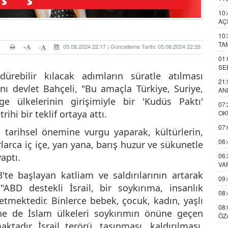
10:
AÇ
10:
TA
+
05.08.2024 22:17 | Güncelleme Tarihi: 05.08.2024 22:26
-
01:
SE
rebilir kılacak adımların süratle atılması
21:
ı devlet Bahçeli, "Bu amaçla Türkiye, Suriye,
AN
e ülkelerinin girişimiyle bir 'Kudüs Paktı'
07:
rihi bir teklif ortaya attı.
OK
07:
 tarihsel önemine vurgu yaparak, kültürlerin,
06:
rlarca iç içe, yan yana, barış huzur ve sükunetle
aptı.
06:
VA
'te başlayan katliam ve saldırılarının artarak
09:
ABD destekli İsrail, bir soykırıma, insanlık
08:
tmektedir. Binlerce bebek, çocuk, kadın, yaşlı
08:
ne de İslam ülkeleri soykırımın önüne geçen
ÖZ
tadır. İsrail terörü, taşınması, kaldırılması,