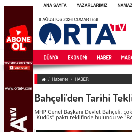
ANA SAYFA
YAZARLARIMIZ
NAMAZ
8 AĞUSTOS 2026 CUMARTESI
DÜNYA
EKONOMİ
HABER
MAG
Haberler
HABER
Bahçeli'den Tarihi Tekl
MHP Genel Başkanı Devlet Bahçeli, çok
"Kudüs" paktı teklifinde bulundu ve "Böl