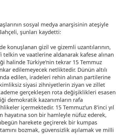
aşlarının sosyal medya anarşisinin ateşiyle
Bahçeli, şunları kaydetti:
de konuşlanan gizil ve gizemli uzantılarının,
 telkin ve vaatlerine aldanarak kafese alınan
liği halinde Türkiye'nin tekrar 15 Temmuz
nkar edilemeyecek netliktedir. Dünün altılı
a edilen, iradeleri rehin alınan partilerine
liksiz siyasi zihniyetlerin ziyan ve zillet
kademe gerçekleşen rota değişiklikleri esasen
iği demokratik kazanımların rafa
hlikeler içermektedir. 15 Temmuz'un 8'inci yıl
 hayatına son bir hamleyle nüfuz ederek,
ünbegün harekete geçirerek bir kumpas
tamını bozmak, güvensizlik aşılamak ve milli