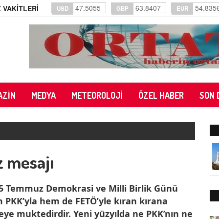
47.5055
63.8407
54.835
 VAKİTLERİ
USD
GBP
EUR
AZİN
MEDYA
METEOROLOJİ
ÖZEL HABER
SON 
 mesajı
5 Temmuz Demokrasi ve Milli Birlik Günü
 PKK’yla hem de FETÖ’yle kıran kırana
meye muktedirdir. Yeni yüzyılda ne PKK’nın ne