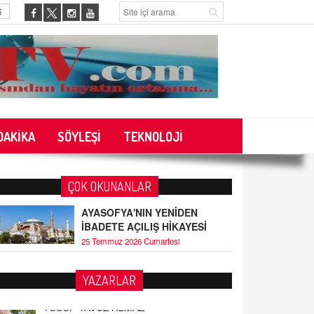
6
DAKİKA
SÖYLEŞİ
TEKNOLOJİ
ÇOK OKUNANLAR
AYASOFYA'NIN YENİDEN
İBADETE AÇILIŞ HİKAYESİ
25 Temmuz 2026 Cumartesi
YAZARLAR