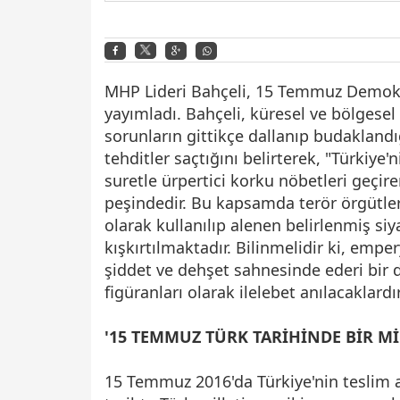
MHP Lideri Bahçeli, 15 Temmuz Demokra
yayımladı. Bahçeli, küresel ve bölgese
sorunların gittikçe dallanıp budaklandığ
tehditler saçtığını belirterek, "Türkiye'
suretle ürpertici korku nöbetleri geçiren
peşindedir. Bu kapsamda terör örgütleri k
olarak kullanılıp alenen belirlenmiş siy
kışkırtılmaktadır. Bilinmelidir ki, emp
şiddet ve dehşet sahnesinde ederi bir dolar
figüranları olarak ilelebet anılacaklardır
'15 TEMMUZ TÜRK TARİHİNDE BİR Mİ
15 Temmuz 2016'da Türkiye'nin teslim a