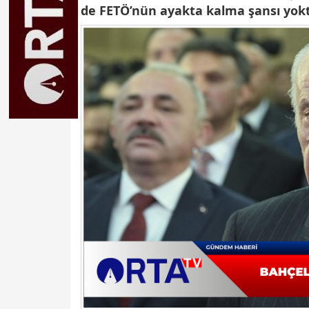
de FETÖ’nün ayakta kalma şansı yoktur