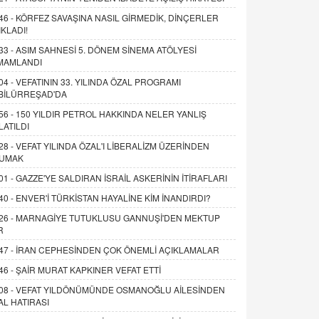
46 -
KÖRFEZ SAVAŞINA NASIL GİRMEDİK, DİNÇERLER
IKLADI!
33 -
ASIM SAHNESİ 5. DÖNEM SİNEMA ATÖLYESİ
MAMLANDI
04 -
VEFATININ 33. YILINDA ÖZAL PROGRAMI
BİLÜRREŞAD'DA
56 -
150 YILDIR PETROL HAKKINDA NELER YANLIŞ
LATILDI
28 -
VEFAT YILINDA ÖZAL'I LİBERALİZM ÜZERİNDEN
UMAK
01 -
GAZZE'YE SALDIRAN İSRAİL ASKERİNİN İTİRAFLARI
40 -
ENVER'İ TÜRKİSTAN HAYALİNE KİM İNANDIRDI?
26 -
MARNAGİYE TUTUKLUSU GANNUŞİ'DEN MEKTUP
R
47 -
İRAN CEPHESİNDEN ÇOK ÖNEMLİ AÇIKLAMALAR
46 -
ŞAİR MURAT KAPKINER VEFAT ETTİ
08 -
VEFAT YILDÖNÜMÜNDE OSMANOĞLU AİLESİNDEN
AL HATIRASI