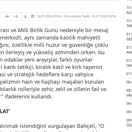
10:
AÇ
+
16.07.2024 03:54 | Güncelleme Tarihi: 16.07.2024 03:54
-
10:
TA
si ve Milli Birlik Günü nedeniyle bir mesaj
01:
l merkezli, aynı zamanda kaotik mahiyetli
SE
ını, özellikle milli huzur ve güvenliğe çoklu
21:
nin ilerleyiş ve yükseliş azminden ürken, bu
AN
 odaklar yeni arayışlar, farklı oyunlar
07:
OK
anlı tetikçi, kiralık katil ve kirli taşeron
asi ve stratejik hedeflere karşı vahşice
07:
eryalizmin hain ve haşhaşi maşaları kurulan
06:
lık rolleriyle zehir, zelil ve zilletin fail ve
06:
VA
" ifadelerini kullandı.
09:
LAT'
08:
08:
lınmak istendiğini vurgulayan Bahçeli, "O
ÖZ