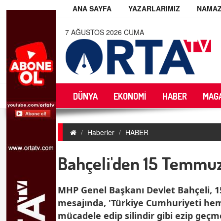
ANA SAYFA
YAZARLARIMIZ
NAMAZ
7 AĞUSTOS 2026 CUMA
DÜNYA
EKONOMİ
HABER
MAG
Haberler
HABER
Bahçeli'den 15 Temmuz
MHP Genel Başkanı Devlet Bahçeli, 1
mesajında, 'Türkiye Cumhuriyeti hem
mücadele edip silindir gibi ezip geç