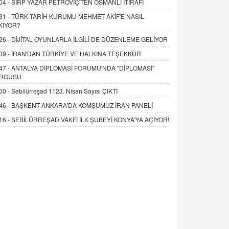
04 -
SIRP YAZAR PETROVİÇ'TEN OSMANLI İTİRAFI
31 -
TÜRK TARİH KURUMU MEHMET AKİF'E NASIL
KIYOR?
26 -
DİJİTAL OYUNLARLA İLGİLİ DE DÜZENLEME GELİYOR
09 -
İRAN'DAN TÜRKİYE VE HALKINA TEŞEKKÜR
47 -
ANTALYA DİPLOMASİ FORUMU'NDA "DİPLOMASİ"
RGUSU
00 -
Sebilürreşad 1123. Nisan Sayısı ÇIKTI
46 -
BAŞKENT ANKARA'DA KOMŞUMUZ İRAN PANELİ
16 -
SEBİLÜRREŞAD VAKFI İLK ŞUBEYİ KONYA'YA AÇIYOR!