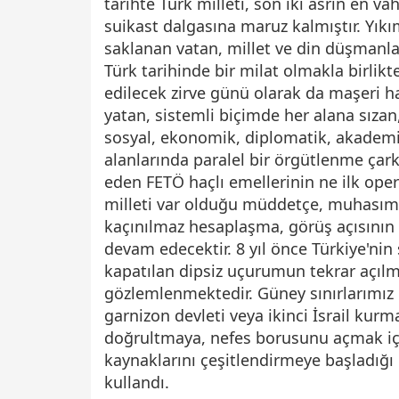
tarihte Türk milleti, son iki asrın en vah
suikast dalgasına maruz kalmıştır. Yık
saklanan vatan, millet ve din düşmanla
Türk tarihinde bir milat olmakla birlik
edilecek zirve günü olarak da maşeri ha
yatan, sistemli biçimde her alana sızan
sosyal, ekonomik, diplomatik, akademi
alanlarında paralel bir örgütlenme çark
eden FETÖ haçlı emellerinin ne ilk ope
milleti var olduğu müddetçe, muhasım 
kaçınılmaz hesaplaşma, görüş açısının 
devam edecektir. 8 yıl önce Türkiye'n
kapatılan dipsiz uçurumun tekrar açılma
gözlemlenmektedir. Güney sınırlarımız 
garnizon devleti veya ikinci İsrail kur
doğrultmaya, nefes borusunu açmak içi
kaynaklarını çeşitlendirmeye başladığı d
kullandı.