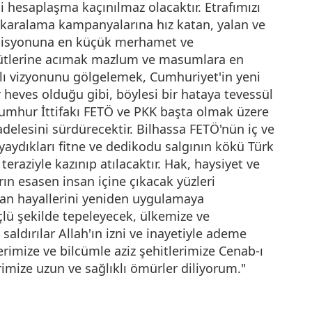
i hesaplaşma kaçınılmaz olacaktır. Etrafımızı
e karalama kampanyalarına hız katan, yalan ve
koalisyonuna en küçük merhamet ve
ütlerine acımak mazlum ve masumlara en
yılı vizyonunu gölgelemek, Cumhuriyet'in yeni
 heves olduğu gibi, böylesi bir hataya tevessül
Cumhur İttifakı FETÖ ve PKK başta olmak üzere
delesini sürdürecektir. Bilhassa FETÖ'nün iç ve
 yaydıkları fitne ve dedikodu salgının kökü Türk
eraziyle kazınıp atılacaktır. Hak, haysiyet ve
rın esasen insan içine çıkacak yüzleri
an hayallerini yeniden uygulamaya
çlü şekilde tepeleyecek, ülkemize ve
saldırılar Allah'ın izni ve inayetiyle ademe
imize ve bilcümle aziz şehitlerimize Cenab-ı
rimize uzun ve sağlıklı ömürler diliyorum."