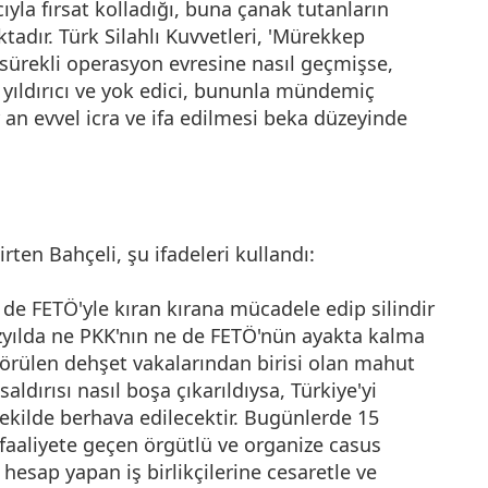
la fırsat kolladığı, buna çanak tutanların
tadır. Türk Silahlı Kuvvetleri, 'Mürekkep
 sürekli operasyon evresine nasıl geçmişse,
ı yıldırıcı ve yok edici, bununla mündemiç
ir an evvel icra ve ifa edilmesi beka düzeyinde
ten Bahçeli, şu ifadeleri kullandı:
e FETÖ'yle kıran kırana mücadele edip silindir
zyılda ne PKK'nın ne de FETÖ'nün ayakta kalma
görülen dehşet vakalarından birisi olan mahut
dırısı nasıl boşa çıkarıldıysa, Türkiye'yi
şekilde berhava edilecektir. Bugünlerde 15
aaliyete geçen örgütlü ve organize casus
 hesap yapan iş birlikçilerine cesaretle ve