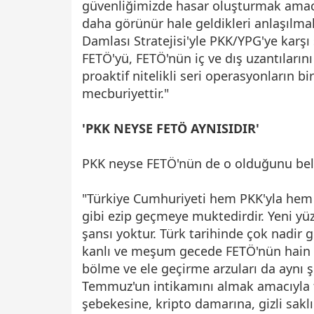
güvenliğimizde hasar oluşturmak amacıy
daha görünür hale geldikleri anlaşılmak
Damlası Stratejisi'yle PKK/YPG'ye karşı
FETÖ'yü, FETÖ'nün iç ve dış uzantıların
proaktif nitelikli seri operasyonların b
mecburiyettir."
'PKK NEYSE FETÖ AYNISIDIR'
PKK neyse FETÖ'nün de o olduğunu belir
"Türkiye Cumhuriyeti hem PKK'yla hem d
gibi ezip geçmeye muktedirdir. Yeni yü
şansı yoktur. Türk tarihinde çok nadir 
kanlı ve meşum gecede FETÖ'nün hain sal
bölme ve ele geçirme arzuları da aynı 
Temmuz'un intikamını almak amacıyla f
şebekesine, kripto damarına, gizli saklı