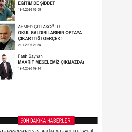
AHMED ÇITLAKOĞLU
OKUL SALDIRILARININ ORTAYA
ÇIKARTTIĞI GERÇEK!
21.4.2026 21:50
Fatih Bayhan
MAARİF MESELEMİZ ÇIKMAZDA!
19.4.2026 09:14
YUSUF YAVUZYILMAZ
EĞİTİM'DE ŞİDDET
19.4.2026 08:58
SON DAKİKA HABERLERİ
21 -
AYASOFYA'NIN YENİDEN İBADETE AÇILIŞ HİKAYESİ