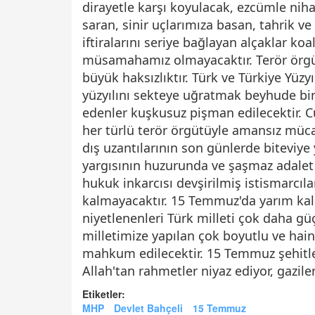
dirayetle karşı koyulacak, ezcümle niha
saran, sinir uçlarımıza basan, tahrik v
iftiralarını seriye bağlayan alçaklar 
müsamahamız olmayacaktır. Terör örg
büyük haksızlıktır. Türk ve Türkiye Yüz
yüzyılını sekteye uğratmak beyhude bir
edenler kuşkusuz pişman edilecektir. 
her türlü terör örgütüyle amansız müca
dış uzantılarının son günlerde biteviye
yargısının huzurunda ve şaşmaz adalet t
hukuk inkarcısı devşirilmiş istismarcıla
kalmayacaktır. 15 Temmuz'da yarım kal
niyetlenenleri Türk milleti çok daha gü
milletimize yapılan çok boyutlu ve hain 
mahkum edilecektir. 15 Temmuz şehitler
Allah'tan rahmetler niyaz ediyor, gazile
Etiketler:
MHP
Devlet Bahçeli
15 Temmuz