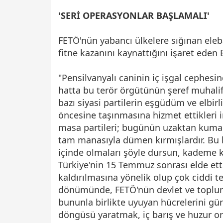
'SERİ OPERASYONLAR BAŞLAMALI'
FETÖ'nün yabancı ülkelere sığınan eleb
fitne kazanını kaynattığını işaret eden 
"Pensilvanyalı caninin iç işgal cephesin
hatta bu terör örgütünün şeref muhalifi
bazı siyasi partilerin eşgüdüm ve elbir
öncesine taşınmasına hizmet ettikleri i
masa partileri; bugünün uzaktan kumand
tam manasıyla dümen kırmışlardır. Bu kim
içinde olmaları şöyle dursun, kademe 
Türkiye'nin 15 Temmuz sonrası elde ett
kaldırılmasına yönelik olup çok ciddi te
dönümünde, FETÖ'nün devlet ve toplum
bununla birlikte uyuyan hücrelerini g
döngüsü yaratmak, iç barış ve huzur or