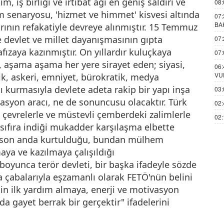
im, iş birliği ve irtibat ağı en geniş saldırı ve
08:
ım senaryosu, 'hizmet ve himmet' kisvesi altında
07:
BA
rının refakatiyle devreye alınmıştır. 15 Temmuz
te devlet ve millet dayanışmasının gıpta
07:
fızaya kazınmıştır. On yıllardır kuluçkaya
07:
, aşama aşama her yere sirayet eden; siyasi,
06:
VU
k, askeri, emniyet, bürokratik, medya
ı kurmasıyla devlete adeta rakip bir yapı inşa
03:
rasyon aracı, ne de sonuncusu olacaktır. Türk
02:
çevrelerle ve müstevli çemberdeki zalimlerle
02:
sıfıra indiği mukadder karşılaşma elbette
in son anda kurtulduğu, bundan mülhem
ya ve kazılmaya çalışıldığı
boyunca terör devleti, bir başka ifadeyle sözde
ma çabalarıyla eşzamanlı olarak FETÖ'nün belini
n ilk yardım almaya, enerji ve motivasyon
a gayet berrak bir gerçektir" ifadelerini