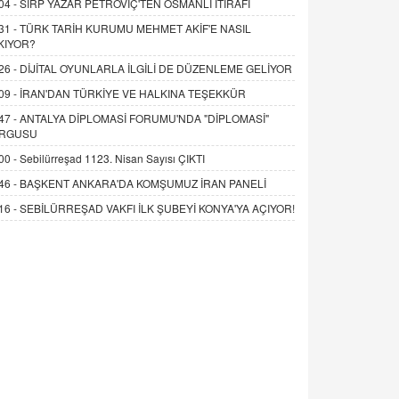
04 -
SIRP YAZAR PETROVİÇ'TEN OSMANLI İTİRAFI
31 -
TÜRK TARİH KURUMU MEHMET AKİF'E NASIL
KIYOR?
26 -
DİJİTAL OYUNLARLA İLGİLİ DE DÜZENLEME GELİYOR
09 -
İRAN'DAN TÜRKİYE VE HALKINA TEŞEKKÜR
47 -
ANTALYA DİPLOMASİ FORUMU'NDA "DİPLOMASİ"
RGUSU
00 -
Sebilürreşad 1123. Nisan Sayısı ÇIKTI
46 -
BAŞKENT ANKARA'DA KOMŞUMUZ İRAN PANELİ
16 -
SEBİLÜRREŞAD VAKFI İLK ŞUBEYİ KONYA'YA AÇIYOR!