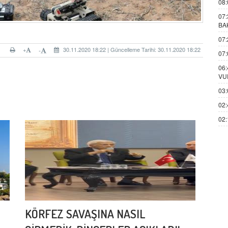
08:
07:
BA
07:
+
30.11.2020 18:22 | Güncelleme Tarihi: 30.11.2020 18:22
-
07:
06:
VU
03:
02:
02:
KÖRFEZ SAVAŞINA NASIL