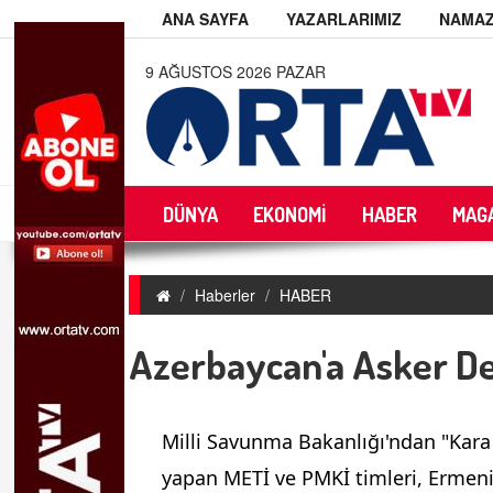
ANA SAYFA
YAZARLARIMIZ
NAMAZ
9 AĞUSTOS 2026 PAZAR
DÜNYA
EKONOMİ
HABER
MAG
Haberler
HABER
Azerbaycan'a Asker De
Milli Savunma Bakanlığı'ndan "Kara
yapan METİ ve PMKİ timleri, Ermeni