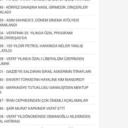
46 -
KÖRFEZ SAVAŞINA NASIL GİRMEDİK, DİNÇERLER
IKLADI!
33 -
ASIM SAHNESİ 5. DÖNEM SİNEMA ATÖLYESİ
MAMLANDI
04 -
VEFATININ 33. YILINDA ÖZAL PROGRAMI
BİLÜRREŞAD'DA
56 -
150 YILDIR PETROL HAKKINDA NELER YANLIŞ
LATILDI
28 -
VEFAT YILINDA ÖZAL'I LİBERALİZM ÜZERİNDEN
UMAK
01 -
GAZZE'YE SALDIRAN İSRAİL ASKERİNİN İTİRAFLARI
40 -
ENVER'İ TÜRKİSTAN HAYALİNE KİM İNANDIRDI?
26 -
MARNAGİYE TUTUKLUSU GANNUŞİ'DEN MEKTUP
R
47 -
İRAN CEPHESİNDEN ÇOK ÖNEMLİ AÇIKLAMALAR
46 -
ŞAİR MURAT KAPKINER VEFAT ETTİ
08 -
VEFAT YILDÖNÜMÜNDE OSMANOĞLU AİLESİNDEN
AL HATIRASI