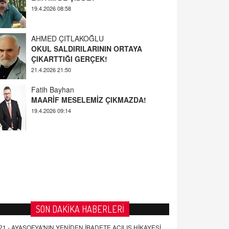
AHMED ÇITLAKOĞLU
OKUL SALDIRILARININ ORTAYA
ÇIKARTTIĞI GERÇEK!
21.4.2026 21:50
Fatih Bayhan
MAARİF MESELEMİZ ÇIKMAZDA!
19.4.2026 09:14
YUSUF YAVUZYILMAZ
EĞİTİM'DE ŞİDDET
19.4.2026 08:58
SON DAKİKA HABERLERİ
21 -
AYASOFYA'NIN YENİDEN İBADETE AÇILIŞ HİKAYESİ