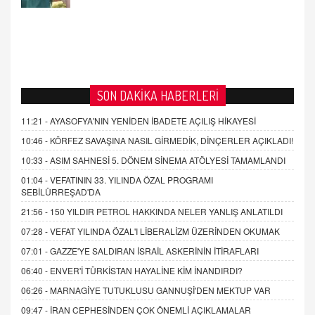
SON DAKİKA HABERLERİ
11:21 -
AYASOFYA'NIN YENİDEN İBADETE AÇILIŞ HİKAYESİ
10:46 -
KÖRFEZ SAVAŞINA NASIL GİRMEDİK, DİNÇERLER AÇIKLADI!
10:33 -
ASIM SAHNESİ 5. DÖNEM SİNEMA ATÖLYESİ TAMAMLANDI
01:04 -
VEFATININ 33. YILINDA ÖZAL PROGRAMI
SEBİLÜRREŞAD'DA
21:56 -
150 YILDIR PETROL HAKKINDA NELER YANLIŞ ANLATILDI
07:28 -
VEFAT YILINDA ÖZAL'I LİBERALİZM ÜZERİNDEN OKUMAK
07:01 -
GAZZE'YE SALDIRAN İSRAİL ASKERİNİN İTİRAFLARI
06:40 -
ENVER'İ TÜRKİSTAN HAYALİNE KİM İNANDIRDI?
06:26 -
MARNAGİYE TUTUKLUSU GANNUŞİ'DEN MEKTUP VAR
09:47 -
İRAN CEPHESİNDEN ÇOK ÖNEMLİ AÇIKLAMALAR