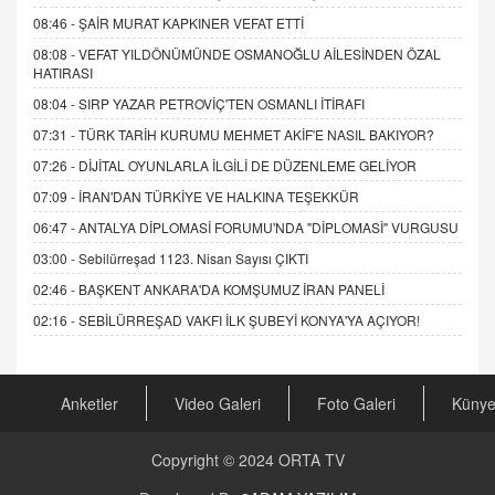
08:46 -
ŞAİR MURAT KAPKINER VEFAT ETTİ
08:08 -
VEFAT YILDÖNÜMÜNDE OSMANOĞLU AİLESİNDEN ÖZAL
HATIRASI
08:04 -
SIRP YAZAR PETROVİÇ'TEN OSMANLI İTİRAFI
07:31 -
TÜRK TARİH KURUMU MEHMET AKİF'E NASIL BAKIYOR?
07:26 -
DİJİTAL OYUNLARLA İLGİLİ DE DÜZENLEME GELİYOR
07:09 -
İRAN'DAN TÜRKİYE VE HALKINA TEŞEKKÜR
06:47 -
ANTALYA DİPLOMASİ FORUMU'NDA "DİPLOMASİ" VURGUSU
03:00 -
Sebilürreşad 1123. Nisan Sayısı ÇIKTI
02:46 -
BAŞKENT ANKARA'DA KOMŞUMUZ İRAN PANELİ
02:16 -
SEBİLÜRREŞAD VAKFI İLK ŞUBEYİ KONYA'YA AÇIYOR!
Anketler
Video Galeri
Foto Galeri
Küny
Copyright © 2024
ORTA TV