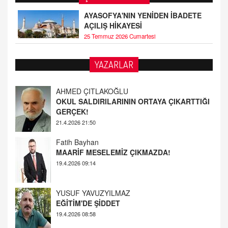
AYASOFYA'NIN YENİDEN İBADETE
AÇILIŞ HİKAYESİ
25 Temmuz 2026 Cumartesi
YAZARLAR
Fatih Bayhan
MAARİF MESELEMİZ ÇIKMAZDA!
19.4.2026 09:14
YUSUF YAVUZYILMAZ
EĞİTİM'DE ŞİDDET
19.4.2026 08:58
AHMED ÇITLAKOĞLU
OKUL SALDIRILARININ ORTAYA ÇIKARTTIĞI
GERÇEK!
21.4.2026 21:50