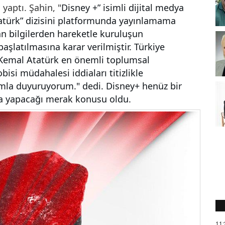
yaptı. Şahin, "
Disney +” isimli dijital medya
Atatürk” dizisini platformunda yayınlamama
n bilgilerden hareketle kuruluşun
şlatılmasına karar verilmiştir. Türkiye
 Kemal Atatürk en önemli toplumsal
isi müdahalesi iddiaları titizlikle
ımla duyuruyorum." dedi. Disney+ henüz bir
a yapacağı merak konusu oldu.
11: