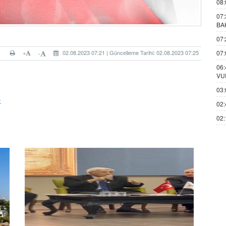
08:
07:
BA
07:
+
02.08.2023 07:21 | Güncelleme Tarihi: 02.08.2023 07:25
07:
-
06:
VU
03:
k
02:
02: