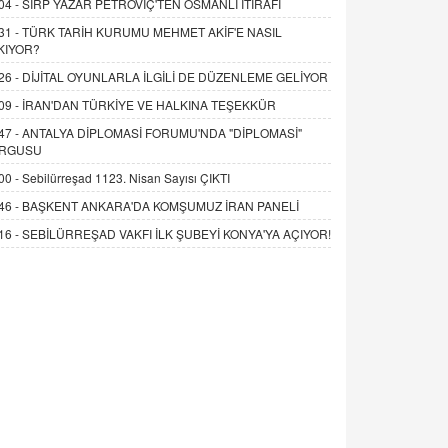
04 -
SIRP YAZAR PETROVİÇ'TEN OSMANLI İTİRAFI
31 -
TÜRK TARİH KURUMU MEHMET AKİF'E NASIL
KIYOR?
26 -
DİJİTAL OYUNLARLA İLGİLİ DE DÜZENLEME GELİYOR
09 -
İRAN'DAN TÜRKİYE VE HALKINA TEŞEKKÜR
47 -
ANTALYA DİPLOMASİ FORUMU'NDA "DİPLOMASİ"
RGUSU
00 -
Sebilürreşad 1123. Nisan Sayısı ÇIKTI
46 -
BAŞKENT ANKARA'DA KOMŞUMUZ İRAN PANELİ
16 -
SEBİLÜRREŞAD VAKFI İLK ŞUBEYİ KONYA'YA AÇIYOR!