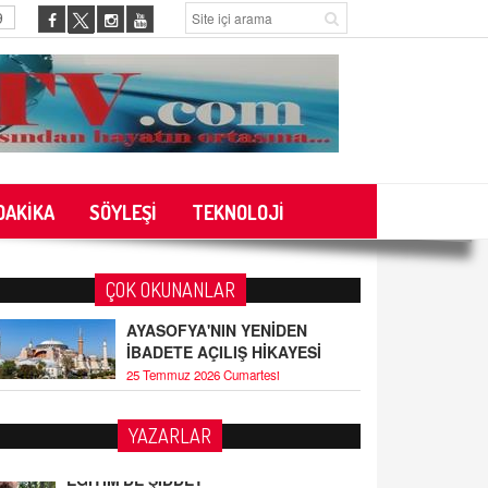
9
DAKİKA
SÖYLEŞİ
TEKNOLOJİ
ÇOK OKUNANLAR
AYASOFYA'NIN YENİDEN
İBADETE AÇILIŞ HİKAYESİ
25 Temmuz 2026 Cumartesi
YAZARLAR