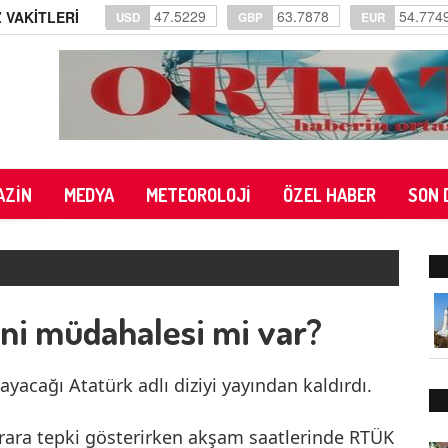
47.5229
63.7878
54.774
 VAKİTLERİ
USD
GBP
EUR
AZİN
MEDYA
METEOROLOJİ
ÖZEL HABER
SON 
eni müdahalesi mi var?
ayacağı Atatürk adlı diziyi yayından kaldırdı.
rara tepki gösterirken akşam saatlerinde RTÜK