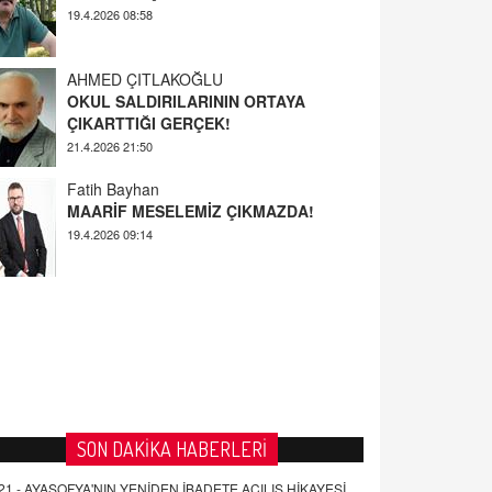
AHMED ÇITLAKOĞLU
OKUL SALDIRILARININ ORTAYA
ÇIKARTTIĞI GERÇEK!
21.4.2026 21:50
Fatih Bayhan
MAARİF MESELEMİZ ÇIKMAZDA!
19.4.2026 09:14
YUSUF YAVUZYILMAZ
EĞİTİM'DE ŞİDDET
19.4.2026 08:58
SON DAKİKA HABERLERİ
21 -
AYASOFYA'NIN YENİDEN İBADETE AÇILIŞ HİKAYESİ