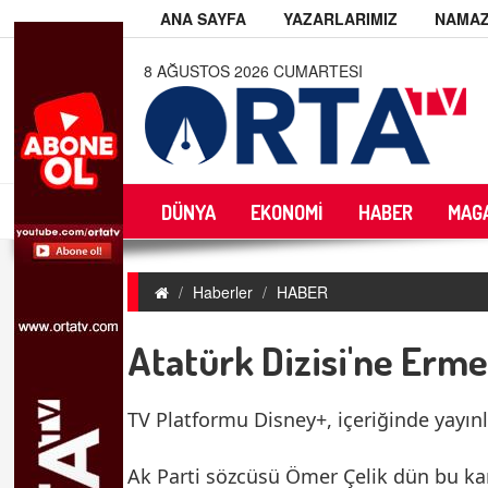
ANA SAYFA
YAZARLARIMIZ
NAMAZ
8 AĞUSTOS 2026 CUMARTESI
DÜNYA
EKONOMİ
HABER
MAG
Haberler
HABER
Atatürk Dizisi'ne Erm
TV Platformu Disney+, içeriğinde yayınl
Ak Parti sözcüsü Ömer Çelik dün bu ka