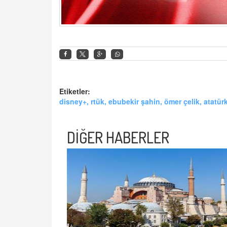
Etiketler:
disney+, rtük, ebubekir şahin, ömer çelik, atatür
DİĞER HABERLER