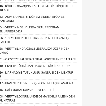
46 -
KÖRFEZ SAVAŞINA NASIL GİRMEDİK, DİNÇERLER
IKLADI!
33 -
ASIM SAHNESİ 5. DÖNEM SİNEMA ATÖLYESİ
MAMLANDI
04 -
VEFATININ 33. YILINDA ÖZAL PROGRAMI
BİLÜRREŞAD'DA
56 -
150 YILDIR PETROL HAKKINDA NELER YANLIŞ
LATILDI
28 -
VEFAT YILINDA ÖZAL'I LİBERALİZM ÜZERİNDEN
UMAK
01 -
GAZZE'YE SALDIRAN İSRAİL ASKERİNİN İTİRAFLARI
40 -
ENVER'İ TÜRKİSTAN HAYALİNE KİM İNANDIRDI?
26 -
MARNAGİYE TUTUKLUSU GANNUŞİ'DEN MEKTUP
R
47 -
İRAN CEPHESİNDEN ÇOK ÖNEMLİ AÇIKLAMALAR
46 -
ŞAİR MURAT KAPKINER VEFAT ETTİ
08 -
VEFAT YILDÖNÜMÜNDE OSMANOĞLU AİLESİNDEN
AL HATIRASI