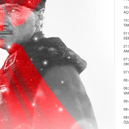
10:
AÇ
10:
TA
01:
SE
21:
AN
07:
OK
07:
06:
06:
VA
09:
08:
08:
ÖZ