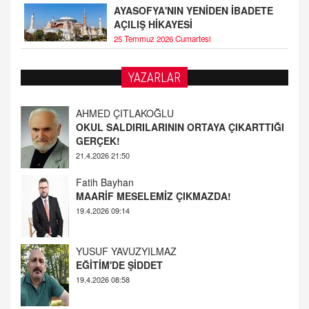
AYASOFYA'NIN YENİDEN İBADETE
AÇILIŞ HİKAYESİ
25 Temmuz 2026 Cumartesi
YAZARLAR
Fatih Bayhan
MAARİF MESELEMİZ ÇIKMAZDA!
19.4.2026 09:14
YUSUF YAVUZYILMAZ
EĞİTİM'DE ŞİDDET
19.4.2026 08:58
AHMED ÇITLAKOĞLU
OKUL SALDIRILARININ ORTAYA ÇIKARTTIĞI
GERÇEK!
21.4.2026 21:50