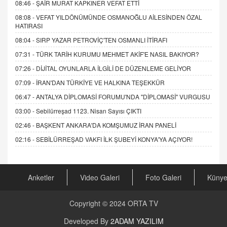
08:46 -
ŞAİR MURAT KAPKINER VEFAT ETTİ
08:08 -
VEFAT YILDÖNÜMÜNDE OSMANOĞLU AİLESİNDEN ÖZAL
HATIRASI
08:04 -
SIRP YAZAR PETROVİÇ'TEN OSMANLI İTİRAFI
07:31 -
TÜRK TARİH KURUMU MEHMET AKİF'E NASIL BAKIYOR?
07:26 -
DİJİTAL OYUNLARLA İLGİLİ DE DÜZENLEME GELİYOR
07:09 -
İRAN'DAN TÜRKİYE VE HALKINA TEŞEKKÜR
06:47 -
ANTALYA DİPLOMASİ FORUMU'NDA "DİPLOMASİ" VURGUSU
03:00 -
Sebilürreşad 1123. Nisan Sayısı ÇIKTI
02:46 -
BAŞKENT ANKARA'DA KOMŞUMUZ İRAN PANELİ
02:16 -
SEBİLÜRREŞAD VAKFI İLK ŞUBEYİ KONYA'YA AÇIYOR!
Anketler
Video Galeri
Foto Galeri
Küny
Copyright © 2024
ORTA TV
Developed By
2ADAM YAZILIM