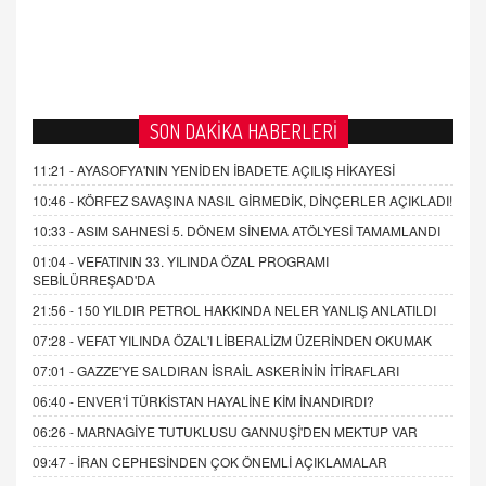
SON DAKİKA HABERLERİ
11:21 -
AYASOFYA'NIN YENİDEN İBADETE AÇILIŞ HİKAYESİ
10:46 -
KÖRFEZ SAVAŞINA NASIL GİRMEDİK, DİNÇERLER AÇIKLADI!
10:33 -
ASIM SAHNESİ 5. DÖNEM SİNEMA ATÖLYESİ TAMAMLANDI
01:04 -
VEFATININ 33. YILINDA ÖZAL PROGRAMI
SEBİLÜRREŞAD'DA
21:56 -
150 YILDIR PETROL HAKKINDA NELER YANLIŞ ANLATILDI
07:28 -
VEFAT YILINDA ÖZAL'I LİBERALİZM ÜZERİNDEN OKUMAK
07:01 -
GAZZE'YE SALDIRAN İSRAİL ASKERİNİN İTİRAFLARI
06:40 -
ENVER'İ TÜRKİSTAN HAYALİNE KİM İNANDIRDI?
06:26 -
MARNAGİYE TUTUKLUSU GANNUŞİ'DEN MEKTUP VAR
09:47 -
İRAN CEPHESİNDEN ÇOK ÖNEMLİ AÇIKLAMALAR