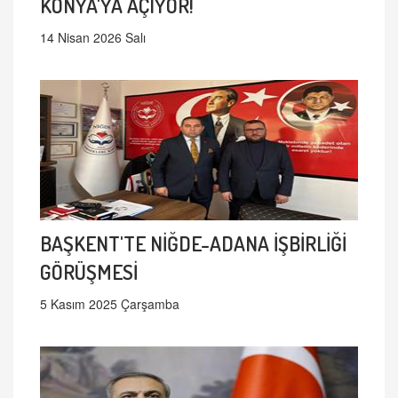
KONYA'YA AÇIYOR!
14 Nisan 2026 Salı
BAŞKENT'TE NİĞDE-ADANA İŞBİRLİĞİ
GÖRÜŞMESİ
5 Kasım 2025 Çarşamba