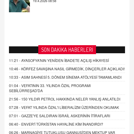
SON DAKİKA HABERLERİ
11:21 -
AYASOFYA'NIN YENİDEN İBADETE AÇILIŞ HİKAYESİ
10:46 -
KÖRFEZ SAVAŞINA NASIL GİRMEDİK, DİNÇERLER AÇIKLADI!
10:33 -
ASIM SAHNESİ 5. DÖNEM SİNEMA ATÖLYESİ TAMAMLANDI
01:04 -
VEFATININ 33. YILINDA ÖZAL PROGRAMI
SEBİLÜRREŞAD'DA
21:56 -
150 YILDIR PETROL HAKKINDA NELER YANLIŞ ANLATILDI
07:28 -
VEFAT YILINDA ÖZAL'I LİBERALİZM ÜZERİNDEN OKUMAK
07:01 -
GAZZE'YE SALDIRAN İSRAİL ASKERİNİN İTİRAFLARI
06:40 -
ENVER'İ TÜRKİSTAN HAYALİNE KİM İNANDIRDI?
06:26 -
MARNAGİYE TUTUKLUSU GANNUŞİ'DEN MEKTUP VAR