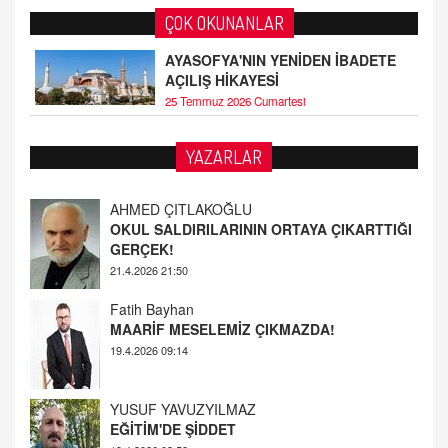
ÇOK OKUNANLAR
AYASOFYA'NIN YENİDEN İBADETE
AÇILIŞ HİKAYESİ
25 Temmuz 2026 Cumartesi
YAZARLAR
AHMED ÇITLAKOĞLU
OKUL SALDIRILARININ ORTAYA ÇIKARTTIĞI
GERÇEK!
21.4.2026 21:50
Fatih Bayhan
MAARİF MESELEMİZ ÇIKMAZDA!
19.4.2026 09:14
YUSUF YAVUZYILMAZ
EĞİTİM'DE ŞİDDET
19.4.2026 08:58