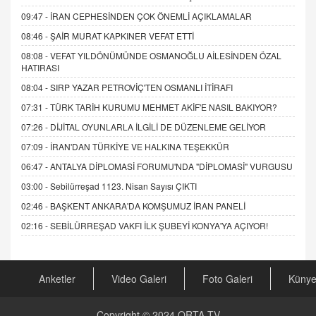
09:47 -
İRAN CEPHESİNDEN ÇOK ÖNEMLİ AÇIKLAMALAR
08:46 -
ŞAİR MURAT KAPKINER VEFAT ETTİ
08:08 -
VEFAT YILDÖNÜMÜNDE OSMANOĞLU AİLESİNDEN ÖZAL
HATIRASI
08:04 -
SIRP YAZAR PETROVİÇ'TEN OSMANLI İTİRAFI
07:31 -
TÜRK TARİH KURUMU MEHMET AKİF'E NASIL BAKIYOR?
07:26 -
DİJİTAL OYUNLARLA İLGİLİ DE DÜZENLEME GELİYOR
07:09 -
İRAN'DAN TÜRKİYE VE HALKINA TEŞEKKÜR
06:47 -
ANTALYA DİPLOMASİ FORUMU'NDA "DİPLOMASİ" VURGUSU
03:00 -
Sebilürreşad 1123. Nisan Sayısı ÇIKTI
02:46 -
BAŞKENT ANKARA'DA KOMŞUMUZ İRAN PANELİ
02:16 -
SEBİLÜRREŞAD VAKFI İLK ŞUBEYİ KONYA'YA AÇIYOR!
Anketler
Video Galeri
Foto Galeri
Küny
Copyright © 2024
ORTA TV