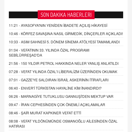
SON DAKİKA HABERLERİ
11:21 -
AYASOFYA'NIN YENİDEN İBADETE AÇILIŞ HİKAYESİ
10:46 -
KÖRFEZ SAVAŞINA NASIL GİRMEDİK, DİNÇERLER AÇIKLADI!
10:33 -
ASIM SAHNESİ 5. DÖNEM SİNEMA ATÖLYESİ TAMAMLANDI
01:04 -
VEFATININ 33. YILINDA ÖZAL PROGRAMI
SEBİLÜRREŞAD'DA
21:56 -
150 YILDIR PETROL HAKKINDA NELER YANLIŞ ANLATILDI
07:28 -
VEFAT YILINDA ÖZAL'I LİBERALİZM ÜZERİNDEN OKUMAK
07:01 -
GAZZE'YE SALDIRAN İSRAİL ASKERİNİN İTİRAFLARI
06:40 -
ENVER'İ TÜRKİSTAN HAYALİNE KİM İNANDIRDI?
06:26 -
MARNAGİYE TUTUKLUSU GANNUŞİ'DEN MEKTUP VAR
09:47 -
İRAN CEPHESİNDEN ÇOK ÖNEMLİ AÇIKLAMALAR
08:46 -
ŞAİR MURAT KAPKINER VEFAT ETTİ
08:08 -
VEFAT YILDÖNÜMÜNDE OSMANOĞLU AİLESİNDEN ÖZAL
HATIRASI