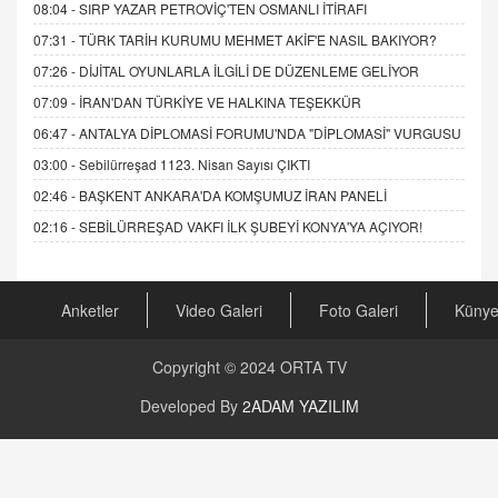
08:04 -
SIRP YAZAR PETROVİÇ'TEN OSMANLI İTİRAFI
07:31 -
TÜRK TARİH KURUMU MEHMET AKİF'E NASIL BAKIYOR?
07:26 -
DİJİTAL OYUNLARLA İLGİLİ DE DÜZENLEME GELİYOR
07:09 -
İRAN'DAN TÜRKİYE VE HALKINA TEŞEKKÜR
06:47 -
ANTALYA DİPLOMASİ FORUMU'NDA "DİPLOMASİ" VURGUSU
03:00 -
Sebilürreşad 1123. Nisan Sayısı ÇIKTI
02:46 -
BAŞKENT ANKARA'DA KOMŞUMUZ İRAN PANELİ
02:16 -
SEBİLÜRREŞAD VAKFI İLK ŞUBEYİ KONYA'YA AÇIYOR!
Anketler
Video Galeri
Foto Galeri
Küny
Copyright © 2024
ORTA TV
Developed By
2ADAM YAZILIM