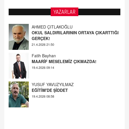
YAZARLAR
AHMED ÇITLAKOĞLU
OKUL SALDIRILARININ ORTAYA ÇIKARTTIĞI
GERÇEK!
21.4.2026 21:50
Fatih Bayhan
MAARİF MESELEMİZ ÇIKMAZDA!
19.4.2026 09:14
YUSUF YAVUZYILMAZ
EĞİTİM'DE ŞİDDET
19.4.2026 08:58