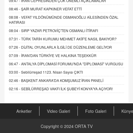
09:47 -
İRAN CEPHESİNDEN ÇOK ÖNEMLİ AÇIKLAMALAR
08:46 -
ŞAİR MURAT KAPKINER VEFAT ETTİ
08:08 -
VEFAT YILDÖNÜMÜNDE OSMANOĞLU AİLESİNDEN ÖZAL
HATIRASI
08:04 -
SIRP YAZAR PETROVİÇ'TEN OSMANLI İTİRAFI
07:31 -
TÜRK TARİH KURUMU MEHMET AKİF'E NASIL BAKIYOR?
07:26 -
DİJİTAL OYUNLARLA İLGİLİ DE DÜZENLEME GELİYOR
07:09 -
İRAN'DAN TÜRKİYE VE HALKINA TEŞEKKÜR
06:47 -
ANTALYA DİPLOMASİ FORUMU'NDA "DİPLOMASİ" VURGUSU
03:00 -
Sebilürreşad 1123. Nisan Sayısı ÇIKTI
02:46 -
BAŞKENT ANKARA'DA KOMŞUMUZ İRAN PANELİ
02:16 -
SEBİLÜRREŞAD VAKFI İLK ŞUBEYİ KONYA'YA AÇIYOR!
Anketler
Video Galeri
Foto Galeri
Küny
Copyright © 2024
ORTA TV