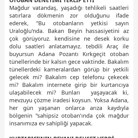
OTOBAN DENETİMİ TEKLİF ETTİ
Mağdur vatandaş, yaşadığı tehlikeli saatleri
satırlara dökmenin zor olduğunu ifade
ederek, "Bu otobanların yetkisi sayın
Uraloğlu'nda. Bakan Beyin hassasiyetini az
çok görüyoruz. kendisine ne desek korku
dolu saatleri anlatamayız. tebdili Araç ile
buyursun Adana Pozantı Kırkgeçit otoban
tünellerinde bir kalsın gece vaktinde. Bakalım
tünellerdeki kameralardan görüp bir yetkili
gelecek mi? Bakalım cep telefonu çekecek
mi? Bakalım internete girip bir kurtarıcıya
ulaşabilecek mi? Bunları yaşayacak ki,
mevzuyu çözme iradesi koysun. Yoksa Adana,
her gün yaşanan onlarca arıza kaydıyla
bölgenin "sahipsiz otoban'ında çok mağdur
insanımıza ev sahipliği yapacak.