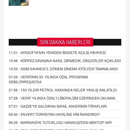
SON DAKİKA HABERLERİ
11:21 -
AYASOFYA'NIN YENİDEN İBADETE AÇILIŞ HİKAYESİ
10:46 -
KÖRFEZ SAVAŞINA NASIL GİRMEDİK, DİNÇERLER AÇIKLADI!
10:33 -
ASIM SAHNESİ 5. DÖNEM SİNEMA ATÖLYESİ TAMAMLANDI
01:04 -
VEFATININ 33. YILINDA ÖZAL PROGRAMI
SEBİLÜRREŞAD'DA
21:56 -
150 YILDIR PETROL HAKKINDA NELER YANLIŞ ANLATILDI
07:28 -
VEFAT YILINDA ÖZAL'I LİBERALİZM ÜZERİNDEN OKUMAK
07:01 -
GAZZE'YE SALDIRAN İSRAİL ASKERİNİN İTİRAFLARI
06:40 -
ENVER'İ TÜRKİSTAN HAYALİNE KİM İNANDIRDI?
06:26 -
MARNAGİYE TUTUKLUSU GANNUŞİ'DEN MEKTUP VAR