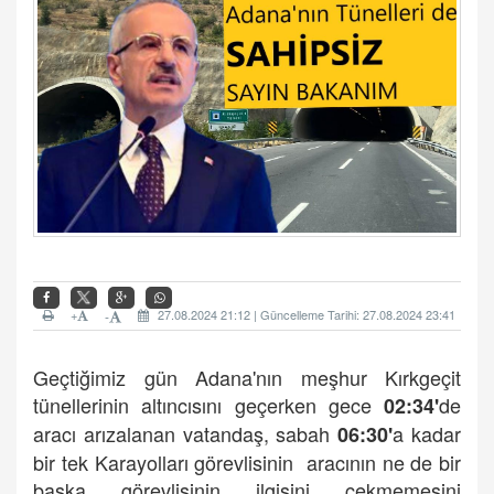
+
27.08.2024 21:12 | Güncelleme Tarihi: 27.08.2024 23:41
-
Geçtiğimiz gün Adana'nın meşhur Kırkgeçit
tünellerinin altıncısını geçerken gece
de
02:34'
aracı arızalanan vatandaş, sabah
a kadar
06:30'
bir tek Karayolları görevlisinin aracının ne de bir
başka görevlisinin ilgisini çekmemesini