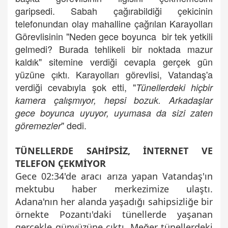
garipsedi. Sabah çağırabildiği çekicinin
telefonundan olay mahalline çağrılan Karayolları
Görevlisinin "Neden gece boyunca bir tek yetkili
gelmedi? Burada tehlikeli bir noktada mazur
kaldık" sitemine verdiği cevapla gerçek gün
yüzüne çıktı. Karayolları görevlisi, Vatandaş'a
verdiği cevabıyla şok etti, "
Tünellerdeki hiçbir
kamera çalışmıyor, hepsi bozuk. Arkadaşlar
gece boyunca uyuyor, uyumasa da sizi zaten
" dedi.
göremezler
TÜNELLERDE SAHİPSİZ, İNTERNET VE
TELEFON ÇEKMİYOR
Gece 02:34'de aracı arıza yapan Vatandaş'ın
mektubu haber merkezimize ulaştı.
Adana'nın her alanda yaşadığı sahipsizliğe bir
örnekte Pozantı'daki tünellerde yaşanan
gerçekle günyüzüne çıktı. Meğer tünellerdeki