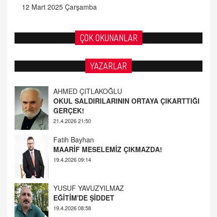
12 Mart 2025 Çarşamba
ÇOK OKUNANLAR
AHMED ÇITLAKOĞLU
YAZARLAR
OKUL SALDIRILARININ ORTAYA ÇIKARTTIĞI
GERÇEK!
21.4.2026 21:50
Fatih Bayhan
MAARİF MESELEMİZ ÇIKMAZDA!
19.4.2026 09:14
YUSUF YAVUZYILMAZ
EĞİTİM'DE ŞİDDET
19.4.2026 08:58