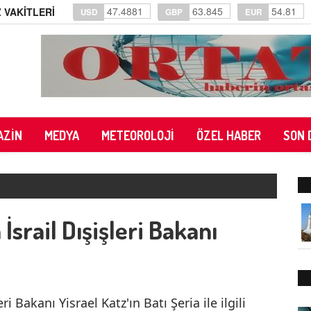
47.4881
63.845
54.81
 VAKİTLERİ
USD
GBP
EUR
AZİN
MEDYA
METEOROLOJİ
ÖZEL HABER
SON 
İsrail Dışişleri Bakanı
i Bakanı Yisrael Katz'ın Batı Şeria ile ilgili