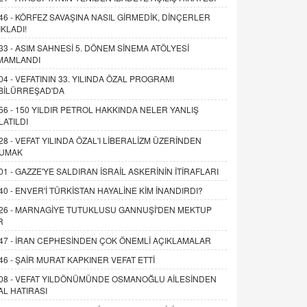
46 -
KÖRFEZ SAVAŞINA NASIL GİRMEDİK, DİNÇERLER
IKLADI!
33 -
ASIM SAHNESİ 5. DÖNEM SİNEMA ATÖLYESİ
MAMLANDI
04 -
VEFATININ 33. YILINDA ÖZAL PROGRAMI
BİLÜRREŞAD'DA
56 -
150 YILDIR PETROL HAKKINDA NELER YANLIŞ
LATILDI
28 -
VEFAT YILINDA ÖZAL'I LİBERALİZM ÜZERİNDEN
UMAK
01 -
GAZZE'YE SALDIRAN İSRAİL ASKERİNİN İTİRAFLARI
40 -
ENVER'İ TÜRKİSTAN HAYALİNE KİM İNANDIRDI?
26 -
MARNAGİYE TUTUKLUSU GANNUŞİ'DEN MEKTUP
R
47 -
İRAN CEPHESİNDEN ÇOK ÖNEMLİ AÇIKLAMALAR
46 -
ŞAİR MURAT KAPKINER VEFAT ETTİ
08 -
VEFAT YILDÖNÜMÜNDE OSMANOĞLU AİLESİNDEN
AL HATIRASI