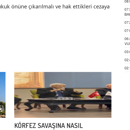
08:
hukuk önüne çıkarılmalı ve hak ettikleri cezaya
07:
BA
07:
07:
06:
VU
03:
02:
02:
KÖRFEZ SAVAŞINA NASIL