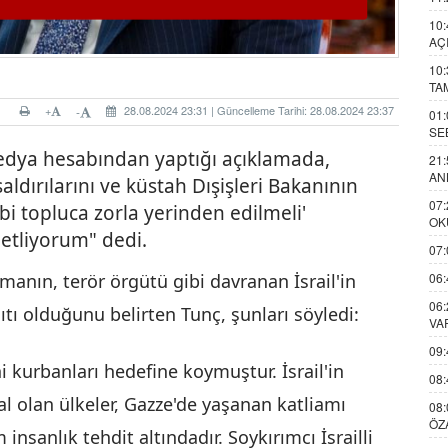
10:
AÇ
10:
TA
+
28.08.2024 23:31 | Güncelleme Tarihi: 28.08.2024 23:37
-
01:
SE
medya
hesabından yaptığı açıklamada,
21:
AN
 saldırılarını ve küstah Dışişleri Bakanının
07:
gibi topluca zorla yerinden edilmeli'
OK
netliyorum" dedi.
07:
06:
lamanın, terör örgütü gibi davranan İsrail'in
06:
nıtı olduğunu belirten Tunç, şunları söyledi:
VA
09:
i kurbanları hedefine koymuştur. İsrail'in
08:
al olan ülkeler, Gazze'de yaşanan katliamı
08:
ÖZ
anlık tehdit altındadır. Soykırımcı İsrailli