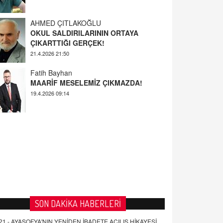
AHMED ÇITLAKOĞLU
OKUL SALDIRILARININ ORTAYA
ÇIKARTTIĞI GERÇEK!
21.4.2026 21:50
Fatih Bayhan
MAARİF MESELEMİZ ÇIKMAZDA!
19.4.2026 09:14
YUSUF YAVUZYILMAZ
EĞİTİM'DE ŞİDDET
19.4.2026 08:58
SON DAKİKA HABERLERİ
21 -
AYASOFYA'NIN YENİDEN İBADETE AÇILIŞ HİKAYESİ