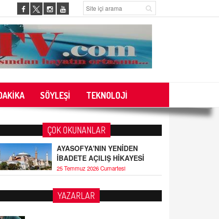
DAKİKA
SÖYLEŞİ
TEKNOLOJİ
ÇOK OKUNANLAR
AYASOFYA'NIN YENİDEN
İBADETE AÇILIŞ HİKAYESİ
25 Temmuz 2026 Cumartesi
YAZARLAR