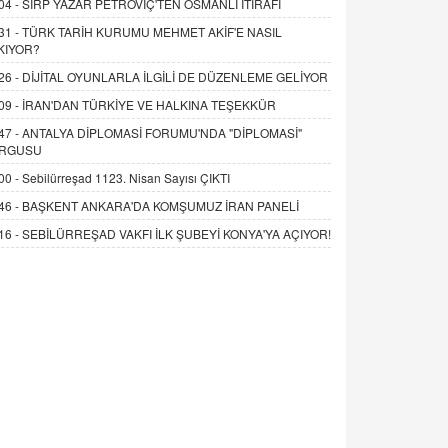
04 -
SIRP YAZAR PETROVİÇ'TEN OSMANLI İTİRAFI
31 -
TÜRK TARİH KURUMU MEHMET AKİF'E NASIL
KIYOR?
26 -
DİJİTAL OYUNLARLA İLGİLİ DE DÜZENLEME GELİYOR
09 -
İRAN'DAN TÜRKİYE VE HALKINA TEŞEKKÜR
47 -
ANTALYA DİPLOMASİ FORUMU'NDA "DİPLOMASİ"
RGUSU
00 -
Sebilürreşad 1123. Nisan Sayısı ÇIKTI
46 -
BAŞKENT ANKARA'DA KOMŞUMUZ İRAN PANELİ
16 -
SEBİLÜRREŞAD VAKFI İLK ŞUBEYİ KONYA'YA AÇIYOR!