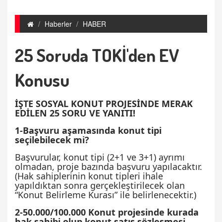
Haberler
HABER
25 Soruda TOKİ'den EV
Konusu
İŞTE SOSYAL KONUT PROJESİNDE MERAK
EDİLEN 25 SORU VE YANITI!
1-Başvuru aşamasında konut tipi
seçilebilecek mi?
Başvurular, konut tipi (2+1 ve 3+1) ayrımı
olmadan, proje bazında başvuru yapılacaktır.
(Hak sahiplerinin konut tipleri ihale
yapıldıktan sonra gerçekleştirilecek olan
“Konut Belirleme Kurası” ile belirlenecektir.)
2-50.000/100.000 Konut projesinde kurada
hak sahibi olup konut satış sözleşmesi