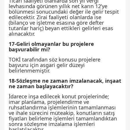
Ticari faaliyeti olanlarda son yıl vergi
levhasında görünen yıllık net karın 12’ye
bölünmesi sonucundaki değer ile gelir tespit
edilecektir. Zirai faaliyeti olanlarda ise
(bilanço ve işletme esasına göre defter
tutanlar hariç) beyan ettikleri gelirleri esas
alınacaktır.
17-Geliri olmayanlar bu projelere
başvurabilir mi?
TOKİ tarafından söz konusu projelere
başvuru için asgari gelir düzeyi
belirlenmemiştir.
18-Sözleşme ne zaman imzalanacak, inşaat
ne zaman başlayacaktır?
İdarece inşa edilecek konut projelerinde;
imar planlama, projelendirme ve
ruhsatlandırma işlemlerinin tamamlanması
ve ihale sürecini müteakip, konutların satış
fiyatları belirleme işlemleri tamamlandıktan
sonra sözleşme imzalama işlemleri
başlatılacaktır.