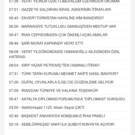
07:28 -
VEFAT YILINDA ÖZAL'I LİBERALİZM ÜZERİNDEN OKUMAK
07:01 -
GAZZE'YE SALDIRAN İSRAİL ASKERİNİN İTİRAFLARI
06:40 -
ENVER'İ TÜRKİSTAN HAYALİNE KİM İNANDIRDI?
06:26 -
MARNAGİYE TUTUKLUSU GANNUŞİ'DEN MEKTUP VAR
09:47 -
İRAN CEPHESİNDEN ÇOK ÖNEMLİ AÇIKLAMALAR
08:46 -
ŞAİR MURAT KAPKINER VEFAT ETTİ
08:08 -
VEFAT YILDÖNÜMÜNDE OSMANOĞLU AİLESİNDEN ÖZAL
HATIRASI
08:04 -
SIRP YAZAR PETROVİÇ'TEN OSMANLI İTİRAFI
07:31 -
TÜRK TARİH KURUMU MEHMET AKİF'E NASIL BAKIYOR?
07:26 -
DİJİTAL OYUNLARLA İLGİLİ DE DÜZENLEME GELİYOR
07:09 -
İRAN'DAN TÜRKİYE VE HALKINA TEŞEKKÜR
06:47 -
ANTALYA DİPLOMASİ FORUMU'NDA "DİPLOMASİ" VURGUSU
03:00 -
Sebilürreşad 1123. Nisan Sayısı ÇIKTI
02:46 -
BAŞKENT ANKARA'DA KOMŞUMUZ İRAN PANELİ
02:16 -
SEBİLÜRREŞAD VAKFI İLK ŞUBEYİ KONYA'YA AÇIYOR!