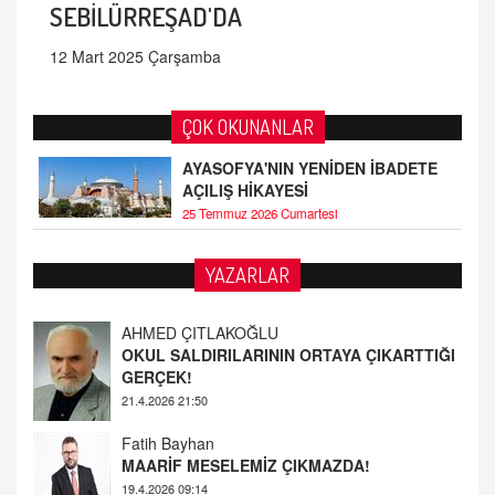
SEBİLÜRREŞAD'DA
12 Mart 2025 Çarşamba
ÇOK OKUNANLAR
AYASOFYA'NIN YENİDEN İBADETE
AÇILIŞ HİKAYESİ
25 Temmuz 2026 Cumartesi
YAZARLAR
Fatih Bayhan
MAARİF MESELEMİZ ÇIKMAZDA!
19.4.2026 09:14
YUSUF YAVUZYILMAZ
EĞİTİM'DE ŞİDDET
19.4.2026 08:58