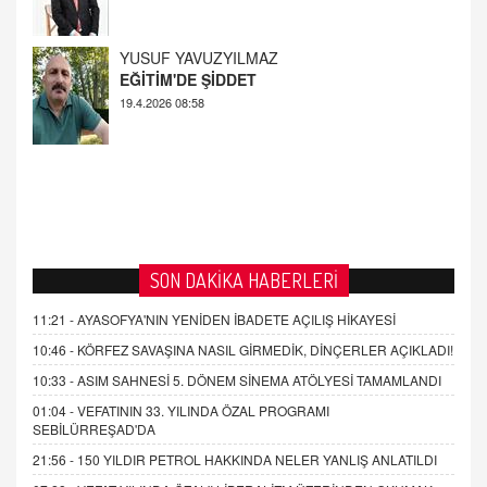
AHMED ÇITLAKOĞLU
OKUL SALDIRILARININ ORTAYA ÇIKARTTIĞI
GERÇEK!
21.4.2026 21:50
SON DAKİKA HABERLERİ
11:21 -
AYASOFYA'NIN YENİDEN İBADETE AÇILIŞ HİKAYESİ
10:46 -
KÖRFEZ SAVAŞINA NASIL GİRMEDİK, DİNÇERLER AÇIKLADI!
10:33 -
ASIM SAHNESİ 5. DÖNEM SİNEMA ATÖLYESİ TAMAMLANDI
01:04 -
VEFATININ 33. YILINDA ÖZAL PROGRAMI
SEBİLÜRREŞAD'DA
21:56 -
150 YILDIR PETROL HAKKINDA NELER YANLIŞ ANLATILDI