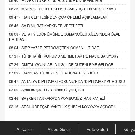
06:40 -
ENVER'İ TÜRKİSTAN HAYALİNE KİM İNANDIRDI?
06:26 -
MARNAGİYE TUTUKLUSU GANNUŞİ'DEN MEKTUP VAR
09:47 -
İRAN CEPHESİNDEN ÇOK ÖNEMLİ AÇIKLAMALAR
08:46 -
ŞAİR MURAT KAPKINER VEFAT ETTİ
08:08 -
VEFAT YILDÖNÜMÜNDE OSMANOĞLU AİLESİNDEN ÖZAL
HATIRASI
08:04 -
SIRP YAZAR PETROVİÇ'TEN OSMANLI İTİRAFI
07:31 -
TÜRK TARİH KURUMU MEHMET AKİF'E NASIL BAKIYOR?
07:26 -
DİJİTAL OYUNLARLA İLGİLİ DE DÜZENLEME GELİYOR
07:09 -
İRAN'DAN TÜRKİYE VE HALKINA TEŞEKKÜR
06:47 -
ANTALYA DİPLOMASİ FORUMU'NDA "DİPLOMASİ" VURGUSU
03:00 -
Sebilürreşad 1123. Nisan Sayısı ÇIKTI
02:46 -
BAŞKENT ANKARA'DA KOMŞUMUZ İRAN PANELİ
02:16 -
SEBİLÜRREŞAD VAKFI İLK ŞUBEYİ KONYA'YA AÇIYOR!
Anketler
Video Galeri
Foto Galeri
Küny