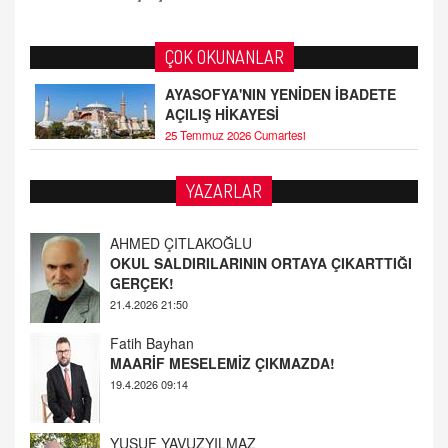
ÇOK OKUNANLAR
AYASOFYA'NIN YENİDEN İBADETE
AÇILIŞ HİKAYESİ
25 Temmuz 2026 Cumartesi
YAZARLAR
Fatih Bayhan
MAARİF MESELEMİZ ÇIKMAZDA!
19.4.2026 09:14
YUSUF YAVUZYILMAZ
EĞİTİM'DE ŞİDDET
19.4.2026 08:58
AHMED ÇITLAKOĞLU