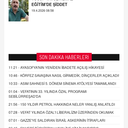
OKUL SALDIRILARININ ORTAYA ÇIKARTTIĞI
GERÇEK!
21.4.2026 21:50
SON DAKİKA HABERLERİ
11:21 -
AYASOFYA'NIN YENİDEN İBADETE AÇILIŞ HİKAYESİ
10:46 -
KÖRFEZ SAVAŞINA NASIL GİRMEDİK, DİNÇERLER AÇIKLADI!
10:33 -
ASIM SAHNESİ 5. DÖNEM SİNEMA ATÖLYESİ TAMAMLANDI
01:04 -
VEFATININ 33. YILINDA ÖZAL PROGRAMI
SEBİLÜRREŞAD'DA
21:56 -
150 YILDIR PETROL HAKKINDA NELER YANLIŞ ANLATILDI
07:28 -
VEFAT YILINDA ÖZAL'I LİBERALİZM ÜZERİNDEN OKUMAK
07:01 -
GAZZE'YE SALDIRAN İSRAİL ASKERİNİN İTİRAFLARI