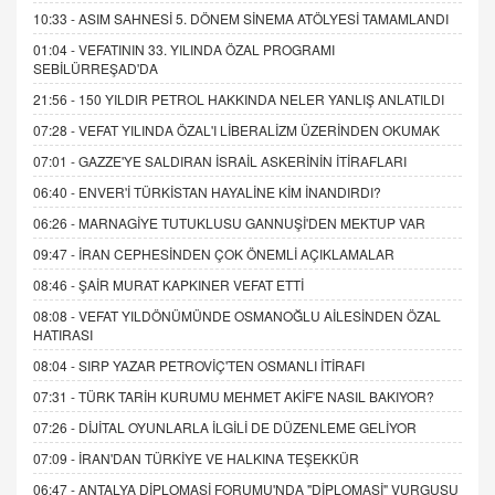
10:33 -
ASIM SAHNESİ 5. DÖNEM SİNEMA ATÖLYESİ TAMAMLANDI
01:04 -
VEFATININ 33. YILINDA ÖZAL PROGRAMI
SEBİLÜRREŞAD'DA
21:56 -
150 YILDIR PETROL HAKKINDA NELER YANLIŞ ANLATILDI
07:28 -
VEFAT YILINDA ÖZAL'I LİBERALİZM ÜZERİNDEN OKUMAK
07:01 -
GAZZE'YE SALDIRAN İSRAİL ASKERİNİN İTİRAFLARI
06:40 -
ENVER'İ TÜRKİSTAN HAYALİNE KİM İNANDIRDI?
06:26 -
MARNAGİYE TUTUKLUSU GANNUŞİ'DEN MEKTUP VAR
09:47 -
İRAN CEPHESİNDEN ÇOK ÖNEMLİ AÇIKLAMALAR
08:46 -
ŞAİR MURAT KAPKINER VEFAT ETTİ
08:08 -
VEFAT YILDÖNÜMÜNDE OSMANOĞLU AİLESİNDEN ÖZAL
HATIRASI
08:04 -
SIRP YAZAR PETROVİÇ'TEN OSMANLI İTİRAFI
07:31 -
TÜRK TARİH KURUMU MEHMET AKİF'E NASIL BAKIYOR?
07:26 -
DİJİTAL OYUNLARLA İLGİLİ DE DÜZENLEME GELİYOR
07:09 -
İRAN'DAN TÜRKİYE VE HALKINA TEŞEKKÜR
06:47 -
ANTALYA DİPLOMASİ FORUMU'NDA "DİPLOMASİ" VURGUSU