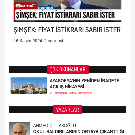
ŞİMŞEK: FİYAT İSTİKRARI SABIR İSTER
16 Kasım 2024 Cumartesi
ÇOK OKUNANLAR
AYASOFYA'NIN YENİDEN İBADETE
AÇILIŞ HİKAYESİ
25 Temmuz 2026 Cumartesi
YAZARLAR
Fatih Bayhan
MAARİF MESELEMİZ ÇIKMAZDA!