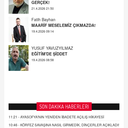
19.4.2026 09:14
YUSUF YAVUZYILMAZ
EĞİTİM'DE ŞİDDET
19.4.2026 08:58
AHMED ÇITLAKOĞLU
OKUL SALDIRILARININ ORTAYA ÇIKARTTIĞI
GERÇEK!
21.4.2026 21:50
SON DAKİKA HABERLERİ
11:21 -
AYASOFYA'NIN YENİDEN İBADETE AÇILIŞ HİKAYESİ
10:46 -
KÖRFEZ SAVAŞINA NASIL GİRMEDİK, DİNÇERLER AÇIKLADI!