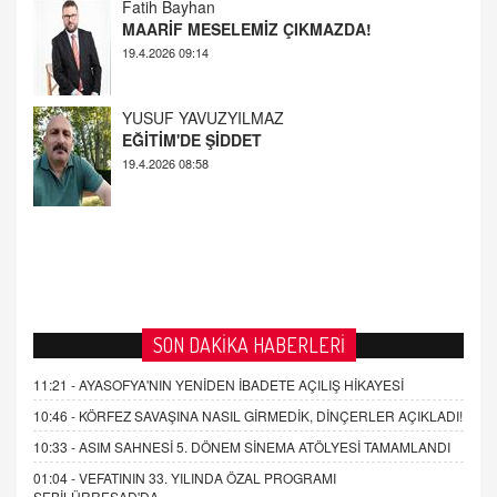
YUSUF YAVUZYILMAZ
EĞİTİM'DE ŞİDDET
19.4.2026 08:58
AHMED ÇITLAKOĞLU
OKUL SALDIRILARININ ORTAYA ÇIKARTTIĞI
GERÇEK!
21.4.2026 21:50
SON DAKİKA HABERLERİ
11:21 -
AYASOFYA'NIN YENİDEN İBADETE AÇILIŞ HİKAYESİ
10:46 -
KÖRFEZ SAVAŞINA NASIL GİRMEDİK, DİNÇERLER AÇIKLADI!
10:33 -
ASIM SAHNESİ 5. DÖNEM SİNEMA ATÖLYESİ TAMAMLANDI
01:04 -
VEFATININ 33. YILINDA ÖZAL PROGRAMI
SEBİLÜRREŞAD'DA