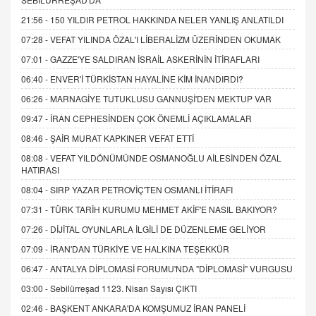
21:56 -
150 YILDIR PETROL HAKKINDA NELER YANLIŞ ANLATILDI
07:28 -
VEFAT YILINDA ÖZAL'I LİBERALİZM ÜZERİNDEN OKUMAK
07:01 -
GAZZE'YE SALDIRAN İSRAİL ASKERİNİN İTİRAFLARI
06:40 -
ENVER'İ TÜRKİSTAN HAYALİNE KİM İNANDIRDI?
06:26 -
MARNAGİYE TUTUKLUSU GANNUŞİ'DEN MEKTUP VAR
09:47 -
İRAN CEPHESİNDEN ÇOK ÖNEMLİ AÇIKLAMALAR
08:46 -
ŞAİR MURAT KAPKINER VEFAT ETTİ
08:08 -
VEFAT YILDÖNÜMÜNDE OSMANOĞLU AİLESİNDEN ÖZAL
HATIRASI
08:04 -
SIRP YAZAR PETROVİÇ'TEN OSMANLI İTİRAFI
07:31 -
TÜRK TARİH KURUMU MEHMET AKİF'E NASIL BAKIYOR?
07:26 -
DİJİTAL OYUNLARLA İLGİLİ DE DÜZENLEME GELİYOR
07:09 -
İRAN'DAN TÜRKİYE VE HALKINA TEŞEKKÜR
06:47 -
ANTALYA DİPLOMASİ FORUMU'NDA "DİPLOMASİ" VURGUSU
03:00 -
Sebilürreşad 1123. Nisan Sayısı ÇIKTI
02:46 -
BAŞKENT ANKARA'DA KOMŞUMUZ İRAN PANELİ