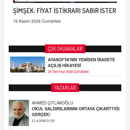
ŞİMŞEK: FİYAT İSTİKRARI SABIR İSTER
16 Kasım 2024 Cumartesi
ÇOK OKUNANLAR
AYASOFYA'NIN YENİDEN İBADETE
AÇILIŞ HİKAYESİ
25 Temmuz 2026 Cumartesi
YAZARLAR
Fatih Bayhan
MAARİF MESELEMİZ ÇIKMAZDA!
19.4.2026 09:14