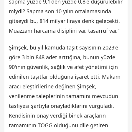
sapma yüzde 9,1'den yüzde 0,8'e düşürülebilir
miydi? Sapma son 10 yılın ortalamasında
gitseydi bu, 814 milyar liraya denk gelecekti.
Muazzam harcama disiplini var, tasarruf var."
Şimşek, bu yıl kamuda taşıt sayısının 2023'e
göre 3 bin 848 adet arttığına, bunun yüzde
90'ının güvenlik, sağlık ve afet yönetimi için
edinilen taşıtlar olduğuna işaret etti. Makam
aracı eleştirilerine değinen Şimşek,
yenilenme taleplerinin tamamını mevcudun
tasfiyesi şartıyla onayladıklarını vurguladı.
Kendisinin onay verdiği binek araçların
tamamının TOGG olduğunu dile getiren