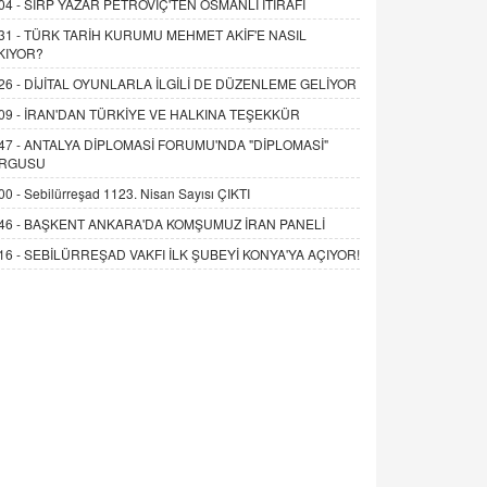
04 -
SIRP YAZAR PETROVİÇ'TEN OSMANLI İTİRAFI
31 -
TÜRK TARİH KURUMU MEHMET AKİF'E NASIL
KIYOR?
26 -
DİJİTAL OYUNLARLA İLGİLİ DE DÜZENLEME GELİYOR
09 -
İRAN'DAN TÜRKİYE VE HALKINA TEŞEKKÜR
47 -
ANTALYA DİPLOMASİ FORUMU'NDA "DİPLOMASİ"
RGUSU
00 -
Sebilürreşad 1123. Nisan Sayısı ÇIKTI
46 -
BAŞKENT ANKARA'DA KOMŞUMUZ İRAN PANELİ
16 -
SEBİLÜRREŞAD VAKFI İLK ŞUBEYİ KONYA'YA AÇIYOR!