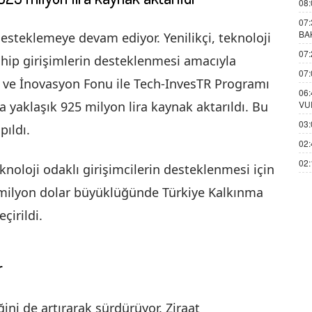
08:
07:
BA
desteklemeye devam ediyor. Yenilikçi, teknoloji
07:
ahip girişimlerin desteklenmesi amacıyla
07:
 ve İnovasyon Fonu ile Tech-InvesTR Programı
06:
VU
 yaklaşık 925 milyon lira kaynak aktarıldı. Bu
03:
pıldı.
02:
02:
eknoloji odaklı girişimcilerin desteklenmesi için
milyon dolar büyüklüğünde Türkiye Kalkınma
çirildi.
r
ğini de artırarak sürdürüyor. Ziraat