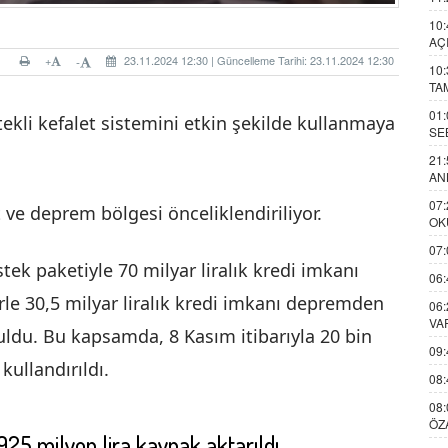
10:
AÇ
+
23.11.2024 12:30 | Güncelleme Tarihi: 23.11.2024 12:30
-
10:
TA
01:
ekli kefalet sistemini etkin şekilde kullanmaya
SE
21:
AN
07:
t ve deprem bölgesi önceliklendiriliyor.
OK
07:
tek paketiyle 70 milyar liralık kredi imkanı
06:
erle 30,5 milyar liralık kredi imkanı depremden
06:
VA
uldu. Bu kapsamda, 8 Kasım itibarıyla 20 bin
09:
kullandırıldı.
08:
08:
ÖZ
925 milyon lira kaynak aktarıldı