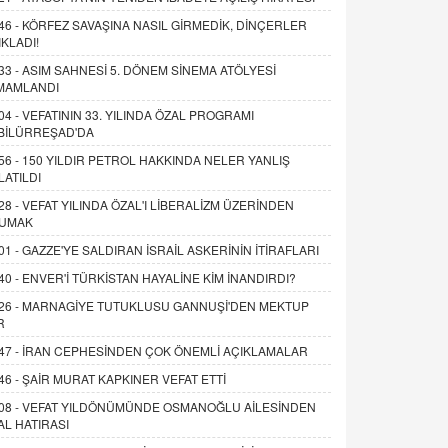
46 -
KÖRFEZ SAVAŞINA NASIL GİRMEDİK, DİNÇERLER
IKLADI!
33 -
ASIM SAHNESİ 5. DÖNEM SİNEMA ATÖLYESİ
MAMLANDI
04 -
VEFATININ 33. YILINDA ÖZAL PROGRAMI
BİLÜRREŞAD'DA
56 -
150 YILDIR PETROL HAKKINDA NELER YANLIŞ
LATILDI
28 -
VEFAT YILINDA ÖZAL'I LİBERALİZM ÜZERİNDEN
UMAK
01 -
GAZZE'YE SALDIRAN İSRAİL ASKERİNİN İTİRAFLARI
40 -
ENVER'İ TÜRKİSTAN HAYALİNE KİM İNANDIRDI?
26 -
MARNAGİYE TUTUKLUSU GANNUŞİ'DEN MEKTUP
R
47 -
İRAN CEPHESİNDEN ÇOK ÖNEMLİ AÇIKLAMALAR
46 -
ŞAİR MURAT KAPKINER VEFAT ETTİ
08 -
VEFAT YILDÖNÜMÜNDE OSMANOĞLU AİLESİNDEN
AL HATIRASI