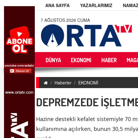
ANA SAYFA
YAZARLARIMIZ
NAMAZ
7 AĞUSTOS 2026 CUMA
DÜNYA
EKONOMİ
HABER
MAG
Haberler
EKONOMİ
DEPREMZEDE İŞLETME
Hazine destekli kefalet sistemiyle 70 mi
kullanımına açılırken, bunun 30,5 mily