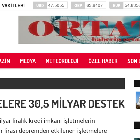
47.5055
63.8407
54.835
 VAKİTLERİ
USD
GBP
EUR
AZİN
MEDYA
METEOROLOJİ
ÖZEL HABER
SON 
LERE 30,5 MİLYAR DESTEK
lyar liralık kredi imkanı işletmelerin
ar lirası depremden etkilenen işletmelere