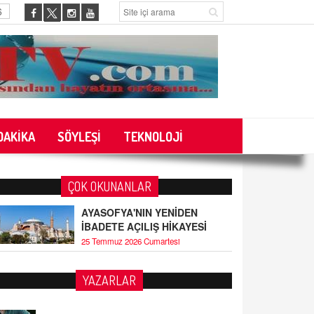
6
DAKİKA
SÖYLEŞİ
TEKNOLOJİ
ÇOK OKUNANLAR
AYASOFYA'NIN YENİDEN
İBADETE AÇILIŞ HİKAYESİ
25 Temmuz 2026 Cumartesi
YAZARLAR