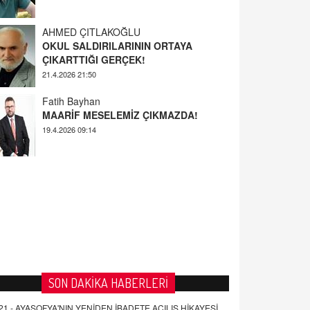
AHMED ÇITLAKOĞLU
OKUL SALDIRILARININ ORTAYA
ÇIKARTTIĞI GERÇEK!
21.4.2026 21:50
Fatih Bayhan
MAARİF MESELEMİZ ÇIKMAZDA!
19.4.2026 09:14
YUSUF YAVUZYILMAZ
EĞİTİM'DE ŞİDDET
19.4.2026 08:58
SON DAKİKA HABERLERİ
21 -
AYASOFYA'NIN YENİDEN İBADETE AÇILIŞ HİKAYESİ