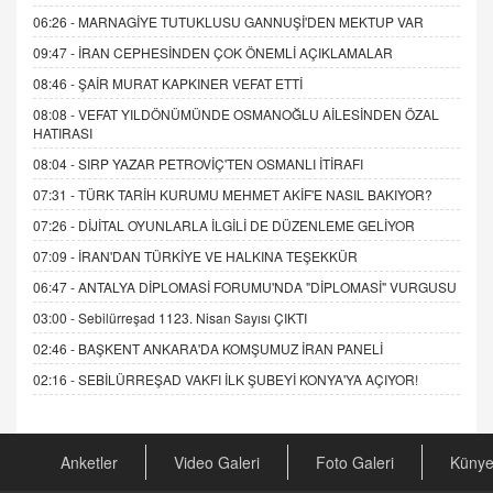
06:26 -
MARNAGİYE TUTUKLUSU GANNUŞİ'DEN MEKTUP VAR
09:47 -
İRAN CEPHESİNDEN ÇOK ÖNEMLİ AÇIKLAMALAR
08:46 -
ŞAİR MURAT KAPKINER VEFAT ETTİ
08:08 -
VEFAT YILDÖNÜMÜNDE OSMANOĞLU AİLESİNDEN ÖZAL
HATIRASI
08:04 -
SIRP YAZAR PETROVİÇ'TEN OSMANLI İTİRAFI
07:31 -
TÜRK TARİH KURUMU MEHMET AKİF'E NASIL BAKIYOR?
07:26 -
DİJİTAL OYUNLARLA İLGİLİ DE DÜZENLEME GELİYOR
07:09 -
İRAN'DAN TÜRKİYE VE HALKINA TEŞEKKÜR
06:47 -
ANTALYA DİPLOMASİ FORUMU'NDA "DİPLOMASİ" VURGUSU
03:00 -
Sebilürreşad 1123. Nisan Sayısı ÇIKTI
02:46 -
BAŞKENT ANKARA'DA KOMŞUMUZ İRAN PANELİ
02:16 -
SEBİLÜRREŞAD VAKFI İLK ŞUBEYİ KONYA'YA AÇIYOR!
Anketler
Video Galeri
Foto Galeri
Küny