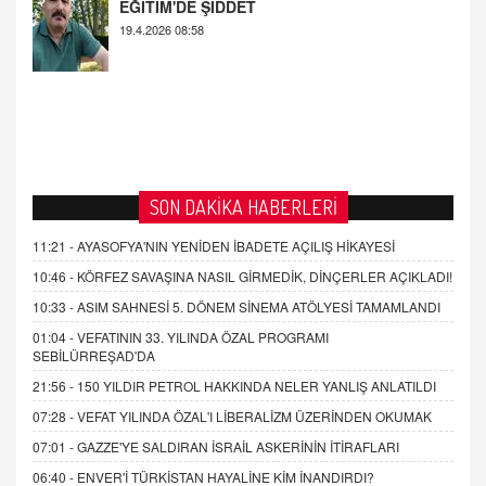
SON DAKİKA HABERLERİ
11:21 -
AYASOFYA'NIN YENİDEN İBADETE AÇILIŞ HİKAYESİ
10:46 -
KÖRFEZ SAVAŞINA NASIL GİRMEDİK, DİNÇERLER AÇIKLADI!
10:33 -
ASIM SAHNESİ 5. DÖNEM SİNEMA ATÖLYESİ TAMAMLANDI
01:04 -
VEFATININ 33. YILINDA ÖZAL PROGRAMI
SEBİLÜRREŞAD'DA
21:56 -
150 YILDIR PETROL HAKKINDA NELER YANLIŞ ANLATILDI
07:28 -
VEFAT YILINDA ÖZAL'I LİBERALİZM ÜZERİNDEN OKUMAK
07:01 -
GAZZE'YE SALDIRAN İSRAİL ASKERİNİN İTİRAFLARI
06:40 -
ENVER'İ TÜRKİSTAN HAYALİNE KİM İNANDIRDI?