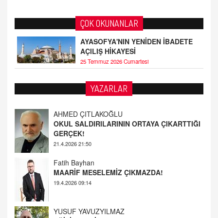
ÇOK OKUNANLAR
AYASOFYA'NIN YENİDEN İBADETE
AÇILIŞ HİKAYESİ
25 Temmuz 2026 Cumartesi
YAZARLAR
AHMED ÇITLAKOĞLU
OKUL SALDIRILARININ ORTAYA ÇIKARTTIĞI
GERÇEK!
21.4.2026 21:50
Fatih Bayhan
MAARİF MESELEMİZ ÇIKMAZDA!
19.4.2026 09:14
YUSUF YAVUZYILMAZ
EĞİTİM'DE ŞİDDET
19.4.2026 08:58