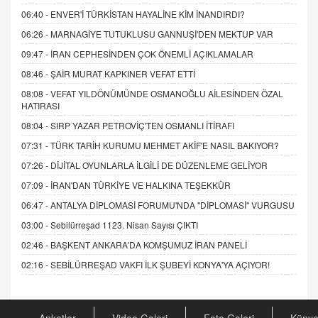
06:40 -
ENVER'İ TÜRKİSTAN HAYALİNE KİM İNANDIRDI?
06:26 -
MARNAGİYE TUTUKLUSU GANNUŞİ'DEN MEKTUP VAR
09:47 -
İRAN CEPHESİNDEN ÇOK ÖNEMLİ AÇIKLAMALAR
08:46 -
ŞAİR MURAT KAPKINER VEFAT ETTİ
08:08 -
VEFAT YILDÖNÜMÜNDE OSMANOĞLU AİLESİNDEN ÖZAL
HATIRASI
08:04 -
SIRP YAZAR PETROVİÇ'TEN OSMANLI İTİRAFI
07:31 -
TÜRK TARİH KURUMU MEHMET AKİF'E NASIL BAKIYOR?
07:26 -
DİJİTAL OYUNLARLA İLGİLİ DE DÜZENLEME GELİYOR
07:09 -
İRAN'DAN TÜRKİYE VE HALKINA TEŞEKKÜR
06:47 -
ANTALYA DİPLOMASİ FORUMU'NDA "DİPLOMASİ" VURGUSU
03:00 -
Sebilürreşad 1123. Nisan Sayısı ÇIKTI
02:46 -
BAŞKENT ANKARA'DA KOMŞUMUZ İRAN PANELİ
02:16 -
SEBİLÜRREŞAD VAKFI İLK ŞUBEYİ KONYA'YA AÇIYOR!
Anketler
Video Galeri
Foto Galeri
Küny