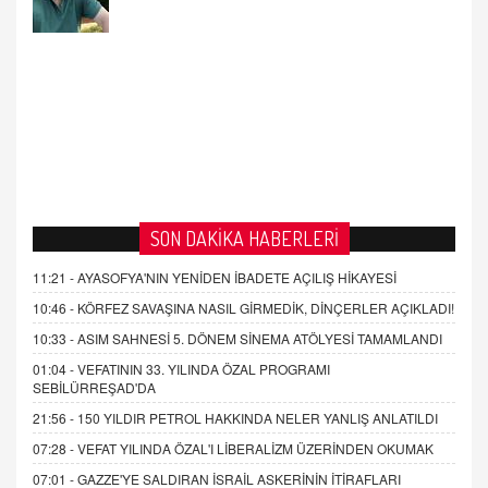
AHMED ÇITLAKOĞLU
OKUL SALDIRILARININ ORTAYA ÇIKARTTIĞI
GERÇEK!
21.4.2026 21:50
SON DAKİKA HABERLERİ
11:21 -
AYASOFYA'NIN YENİDEN İBADETE AÇILIŞ HİKAYESİ
10:46 -
KÖRFEZ SAVAŞINA NASIL GİRMEDİK, DİNÇERLER AÇIKLADI!
10:33 -
ASIM SAHNESİ 5. DÖNEM SİNEMA ATÖLYESİ TAMAMLANDI
01:04 -
VEFATININ 33. YILINDA ÖZAL PROGRAMI
SEBİLÜRREŞAD'DA
21:56 -
150 YILDIR PETROL HAKKINDA NELER YANLIŞ ANLATILDI
07:28 -
VEFAT YILINDA ÖZAL'I LİBERALİZM ÜZERİNDEN OKUMAK
07:01 -
GAZZE'YE SALDIRAN İSRAİL ASKERİNİN İTİRAFLARI