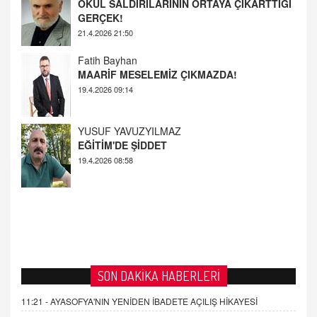
Fatih Bayhan
MAARİF MESELEMİZ ÇIKMAZDA!
19.4.2026 09:14
YUSUF YAVUZYILMAZ
EĞİTİM'DE ŞİDDET
19.4.2026 08:58
SON DAKİKA HABERLERİ
11:21 -
AYASOFYA'NIN YENİDEN İBADETE AÇILIŞ HİKAYESİ