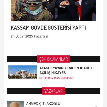
KASSAM GÖVDE GÖSTERİSİ YAPTI
24 Şubat 2025 Pazartesi
ÇOK OKUNANLAR
AYASOFYA'NIN YENİDEN İBADETE
AÇILIŞ HİKAYESİ
25 Temmuz 2026 Cumartesi
AHMED ÇITLAKOĞLU
YAZARLAR
OKUL SALDIRILARININ ORTAYA ÇIKARTTIĞI
GERÇEK!
21.4.2026 21:50