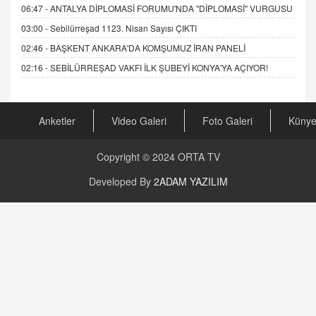
06:47 -
ANTALYA DİPLOMASİ FORUMU'NDA "DİPLOMASİ" VURGUSU
03:00 -
Sebilürreşad 1123. Nisan Sayısı ÇIKTI
02:46 -
BAŞKENT ANKARA'DA KOMŞUMUZ İRAN PANELİ
02:16 -
SEBİLÜRREŞAD VAKFI İLK ŞUBEYİ KONYA'YA AÇIYOR!
Anketler
Video Galeri
Foto Galeri
Küny
Copyright © 2024
ORTA TV
Developed By
2ADAM YAZILIM