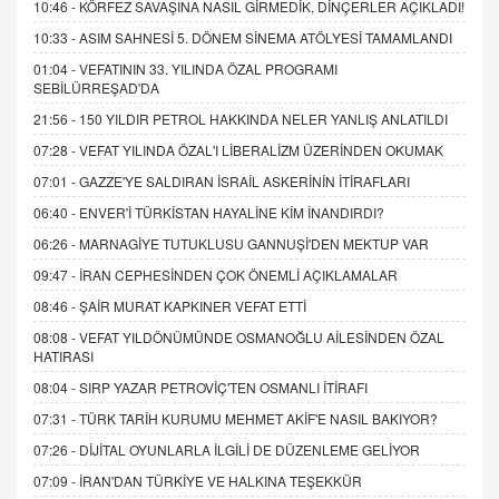
10:46 -
KÖRFEZ SAVAŞINA NASIL GİRMEDİK, DİNÇERLER AÇIKLADI!
10:33 -
ASIM SAHNESİ 5. DÖNEM SİNEMA ATÖLYESİ TAMAMLANDI
01:04 -
VEFATININ 33. YILINDA ÖZAL PROGRAMI
SEBİLÜRREŞAD'DA
21:56 -
150 YILDIR PETROL HAKKINDA NELER YANLIŞ ANLATILDI
07:28 -
VEFAT YILINDA ÖZAL'I LİBERALİZM ÜZERİNDEN OKUMAK
07:01 -
GAZZE'YE SALDIRAN İSRAİL ASKERİNİN İTİRAFLARI
06:40 -
ENVER'İ TÜRKİSTAN HAYALİNE KİM İNANDIRDI?
06:26 -
MARNAGİYE TUTUKLUSU GANNUŞİ'DEN MEKTUP VAR
09:47 -
İRAN CEPHESİNDEN ÇOK ÖNEMLİ AÇIKLAMALAR
08:46 -
ŞAİR MURAT KAPKINER VEFAT ETTİ
08:08 -
VEFAT YILDÖNÜMÜNDE OSMANOĞLU AİLESİNDEN ÖZAL
HATIRASI
08:04 -
SIRP YAZAR PETROVİÇ'TEN OSMANLI İTİRAFI
07:31 -
TÜRK TARİH KURUMU MEHMET AKİF'E NASIL BAKIYOR?
07:26 -
DİJİTAL OYUNLARLA İLGİLİ DE DÜZENLEME GELİYOR
07:09 -
İRAN'DAN TÜRKİYE VE HALKINA TEŞEKKÜR