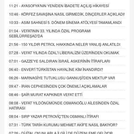
11:21 -
AYASOFYA'NIN YENİDEN İBADETE AÇILIŞ HİKAYESİ
10:46 -
KÖRFEZ SAVAŞINA NASIL GİRMEDİK, DİNÇERLER AÇIKLADI!
10:33 -
ASIM SAHNESİ 5. DÖNEM SİNEMA ATÖLYESİ TAMAMLANDI
01:04 -
VEFATININ 33. YILINDA ÖZAL PROGRAMI
SEBİLÜRREŞAD'DA
21:56 -
150 YILDIR PETROL HAKKINDA NELER YANLIŞ ANLATILDI
07:28 -
VEFAT YILINDA ÖZAL'I LİBERALİZM ÜZERİNDEN OKUMAK
07:01 -
GAZZE'YE SALDIRAN İSRAİL ASKERİNİN İTİRAFLARI
06:40 -
ENVER'İ TÜRKİSTAN HAYALİNE KİM İNANDIRDI?
06:26 -
MARNAGİYE TUTUKLUSU GANNUŞİ'DEN MEKTUP VAR
09:47 -
İRAN CEPHESİNDEN ÇOK ÖNEMLİ AÇIKLAMALAR
08:46 -
ŞAİR MURAT KAPKINER VEFAT ETTİ
08:08 -
VEFAT YILDÖNÜMÜNDE OSMANOĞLU AİLESİNDEN ÖZAL
HATIRASI
08:04 -
SIRP YAZAR PETROVİÇ'TEN OSMANLI İTİRAFI
07:31 -
TÜRK TARİH KURUMU MEHMET AKİF'E NASIL BAKIYOR?
07:26 -
DİJİTAL OYUNLARLA İLGİLİ DE DÜZENLEME GELİYOR