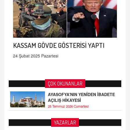
KASSAM GÖVDE GÖSTERİSİ YAPTI
24 Şubat 2025 Pazartesi
ÇOK OKUNANLAR
AYASOFYA'NIN YENİDEN İBADETE
AÇILIŞ HİKAYESİ
25 Temmuz 2026 Cumartesi
AHMED ÇITLAKOĞLU
YAZARLAR
OKUL SALDIRILARININ ORTAYA ÇIKARTTIĞI