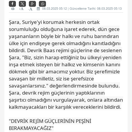
+
08.03.2025 05:12 | Güncelleme Tarihi: 08.03.2025 05:13
-
Şara, Suriye'yi korumak herkesin ortak
sorumluluğu olduğuna işaret ederek, dün gece
yaşananların böyle bir halkı ve ruhu barındıran
ülke için endişeye gerek olmadığını kanıtladığını
bildirdi. Devrik Baas rejimi güçlerine de seslenen
Şara, "Biz, sizin harap ettiğiniz bu ülkeyi yeniden
inşa etmek isteyen bir halkız ve kimsenin kanını
dökmek gibi bir amacımız yoktur. Biz şerefimizle
savaşan bir milletiz, siz ise şerefsizce
savaşanlarsınız." değerlendirmesinde bulundu.
Şara, devrik rejim güçlerinin yaptıklarının
şaşırtıcı olmadığını vurgulayarak, onlara altından
kalkmayacakları bir karşılık vereceklerini bildirdi.
"DEVRİK REJİM GÜÇLERİNİN PEŞİNİ
BIRAKMAYACAĞIZ"