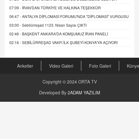
07:09 -
İRAN'DAN TÜRKİYE VE HALKINA TEŞEKKÜR
06:47 -
ANTALYA DİPLOMASİ FORUMU'NDA "DİPLOMASİ" VURGUSU
03:00 -
Sebilürreşad 1123. Nisan Sayısı ÇIKTI
02:46 -
BAŞKENT ANKARA'DA KOMŞUMUZ İRAN PANELİ
02:16 -
SEBİLÜRREŞAD VAKFI İLK ŞUBEYİ KONYA'YA AÇIYOR!
Anketler
Video Galeri
Foto Galeri
Küny
Copyright © 2024
ORTA TV
Developed By
2ADAM YAZILIM