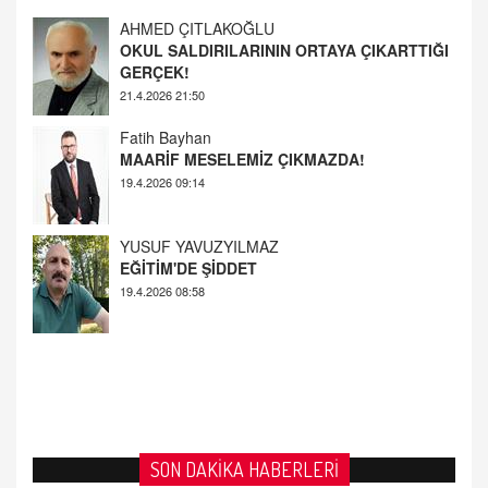
GERÇEK!
21.4.2026 21:50
Fatih Bayhan
MAARİF MESELEMİZ ÇIKMAZDA!
19.4.2026 09:14
YUSUF YAVUZYILMAZ
EĞİTİM'DE ŞİDDET
19.4.2026 08:58
SON DAKİKA HABERLERİ