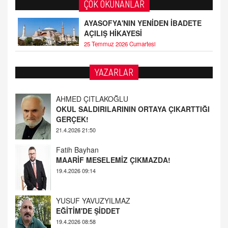
ÇOK OKUNANLAR
AYASOFYA'NIN YENİDEN İBADETE
AÇILIŞ HİKAYESİ
25 Temmuz 2026 Cumartesi
AHMED ÇITLAKOĞLU
YAZARLAR
OKUL SALDIRILARININ ORTAYA ÇIKARTTIĞI
GERÇEK!
21.4.2026 21:50
Fatih Bayhan
MAARİF MESELEMİZ ÇIKMAZDA!
19.4.2026 09:14
YUSUF YAVUZYILMAZ
EĞİTİM'DE ŞİDDET
19.4.2026 08:58