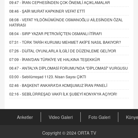
09:47 -
İRAN CEPHESİNDEN ÇOK ÖNEMLİ AÇIKLAMALAR
08:46 -
ŞAİR MURAT KAPKINER VEFAT ETTİ
08:08 -
VEFAT YILDÖNÜMÜNDE OSMANOĞLU AİLESİNDEN ÖZAL
HATIRASI
08:04 -
SIRP YAZAR PETROVİÇ'TEN OSMANLI İTİRAFI
07:31 -
TÜRK TARİH KURUMU MEHMET AKİF'E NASIL BAKIYOR?
07:26 -
DİJİTAL OYUNLARLA İLGİLİ DE DÜZENLEME GELİYOR
07:09 -
İRAN'DAN TÜRKİYE VE HALKINA TEŞEKKÜR
06:47 -
ANTALYA DİPLOMASİ FORUMU'NDA "DİPLOMASİ" VURGUSU
03:00 -
Sebilürreşad 1123. Nisan Sayısı ÇIKTI
02:46 -
BAŞKENT ANKARA'DA KOMŞUMUZ İRAN PANELİ
02:16 -
SEBİLÜRREŞAD VAKFI İLK ŞUBEYİ KONYA'YA AÇIYOR!
Anketler
Video Galeri
Foto Galeri
Küny
Copyright © 2024
ORTA TV