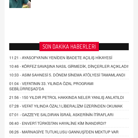
SON DAKİKA HABERLERİ
11:21 -
AYASOFYA'NIN YENİDEN İBADETE AÇILIŞ HİKAYESİ
10:46 -
KÖRFEZ SAVAŞINA NASIL GİRMEDİK, DİNÇERLER AÇIKLADI!
10:33 -
ASIM SAHNESİ 5. DÖNEM SİNEMA ATÖLYESİ TAMAMLANDI
01:04 -
VEFATININ 33. YILINDA ÖZAL PROGRAMI
SEBİLÜRREŞAD'DA
21:56 -
150 YILDIR PETROL HAKKINDA NELER YANLIŞ ANLATILDI
07:28 -
VEFAT YILINDA ÖZAL'I LİBERALİZM ÜZERİNDEN OKUMAK
07:01 -
GAZZE'YE SALDIRAN İSRAİL ASKERİNİN İTİRAFLARI
06:40 -
ENVER'İ TÜRKİSTAN HAYALİNE KİM İNANDIRDI?
06:26 -
MARNAGİYE TUTUKLUSU GANNUŞİ'DEN MEKTUP VAR