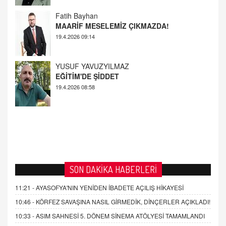
19.4.2026 09:14
YUSUF YAVUZYILMAZ
EĞİTİM'DE ŞİDDET
19.4.2026 08:58
SON DAKİKA HABERLERİ
11:21 -
AYASOFYA'NIN YENİDEN İBADETE AÇILIŞ HİKAYESİ
10:46 -
KÖRFEZ SAVAŞINA NASIL GİRMEDİK, DİNÇERLER AÇIKLADI!
10:33 -
ASIM SAHNESİ 5. DÖNEM SİNEMA ATÖLYESİ TAMAMLANDI