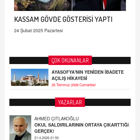
KASSAM GÖVDE GÖSTERİSİ YAPTI
24 Şubat 2025 Pazartesi
ÇOK OKUNANLAR
AYASOFYA'NIN YENİDEN İBADETE
AÇILIŞ HİKAYESİ
25 Temmuz 2026 Cumartesi
AHMED ÇITLAKOĞLU
YAZARLAR
OKUL SALDIRILARININ ORTAYA ÇIKARTTIĞI
GERÇEK!
21.4.2026 21:50
Fatih Bayhan
MAARİF MESELEMİZ ÇIKMAZDA!