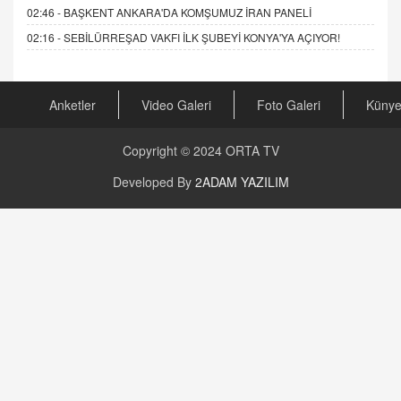
02:46 -
BAŞKENT ANKARA'DA KOMŞUMUZ İRAN PANELİ
02:16 -
SEBİLÜRREŞAD VAKFI İLK ŞUBEYİ KONYA'YA AÇIYOR!
Anketler
Video Galeri
Foto Galeri
Küny
Copyright © 2024
ORTA TV
Developed By
2ADAM YAZILIM