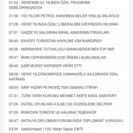
01:04 -
VEFATININ 33. YILINDA ÖZAL PROGRAMI
SEBİLÜRREŞAD'DA
21:56 -
150 YILDIR PETROL HAKKINDA NELER YANLIŞ ANLATILDI
07:28 -
VEFAT YILINDA ÖZAL'I LİBERALİZM ÜZERİNDEN OKUMAK
07:01 -
GAZZE'YE SALDIRAN İSRAİL ASKERİNİN İTİRAFLARI
06:40 -
ENVER'İ TÜRKİSTAN HAYALİNE KİM İNANDIRDI?
06:26 -
MARNAGİYE TUTUKLUSU GANNUŞİ'DEN MEKTUP VAR
09:47 -
İRAN CEPHESİNDEN ÇOK ÖNEMLİ AÇIKLAMALAR
08:46 -
ŞAİR MURAT KAPKINER VEFAT ETTİ
08:08 -
VEFAT YILDÖNÜMÜNDE OSMANOĞLU AİLESİNDEN ÖZAL
HATIRASI
08:04 -
SIRP YAZAR PETROVİÇ'TEN OSMANLI İTİRAFI
07:31 -
TÜRK TARİH KURUMU MEHMET AKİF'E NASIL BAKIYOR?
07:26 -
DİJİTAL OYUNLARLA İLGİLİ DE DÜZENLEME GELİYOR
07:09 -
İRAN'DAN TÜRKİYE VE HALKINA TEŞEKKÜR
06:47 -
ANTALYA DİPLOMASİ FORUMU'NDA "DİPLOMASİ" VURGUSU
03:00 -
Sebilürreşad 1123. Nisan Sayısı ÇIKTI