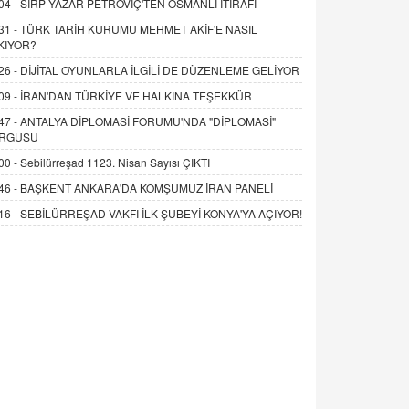
04 -
SIRP YAZAR PETROVİÇ'TEN OSMANLI İTİRAFI
31 -
TÜRK TARİH KURUMU MEHMET AKİF'E NASIL
KIYOR?
26 -
DİJİTAL OYUNLARLA İLGİLİ DE DÜZENLEME GELİYOR
09 -
İRAN'DAN TÜRKİYE VE HALKINA TEŞEKKÜR
47 -
ANTALYA DİPLOMASİ FORUMU'NDA "DİPLOMASİ"
RGUSU
00 -
Sebilürreşad 1123. Nisan Sayısı ÇIKTI
46 -
BAŞKENT ANKARA'DA KOMŞUMUZ İRAN PANELİ
16 -
SEBİLÜRREŞAD VAKFI İLK ŞUBEYİ KONYA'YA AÇIYOR!