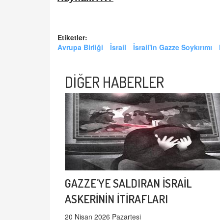
Etiketler:
Avrupa Birliği
İsrail
İsrail'in Gazze Soykırımı
DİĞER HABERLER
GAZZE'YE SALDIRAN İSRAİL
ASKERİNİN İTİRAFLARI
20 Nisan 2026 Pazartesi