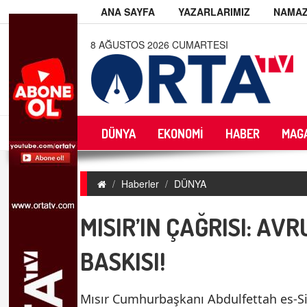
ANA SAYFA
YAZARLARIMIZ
NAMAZ
8 AĞUSTOS 2026 CUMARTESI
DÜNYA
EKONOMİ
HABER
MAG
Haberler
DÜNYA
MISIR’IN ÇAĞRISI: AV
BASKISI!
Mısır Cumhurbaşkanı Abdulfettah es-Sis