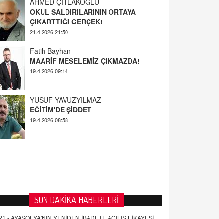
AHMED ÇITLAKOĞLU
OKUL SALDIRILARININ ORTAYA
ÇIKARTTIĞI GERÇEK!
21.4.2026 21:50
Fatih Bayhan
MAARİF MESELEMİZ ÇIKMAZDA!
19.4.2026 09:14
YUSUF YAVUZYILMAZ
EĞİTİM'DE ŞİDDET
19.4.2026 08:58
SON DAKİKA HABERLERİ
21 -
AYASOFYA'NIN YENİDEN İBADETE AÇILIŞ HİKAYESİ