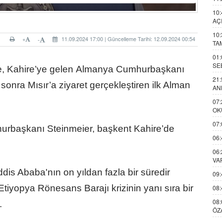
10:
AÇ
10:
+
11.09.2024 17:00 | Güncelleme Tarihi: 12.09.2024 00:54
-
TA
01:
SE
re, Kahire’ye gelen Almanya Cumhurbaşkanı
21:
sonra Mısır’a ziyaret gerçekleştiren ilk Alman
AN
07:
OK
07:
urbaşkanı Steinmeier, başkent Kahire’de
06:
06:
VA
dis Ababa'nın on yıldan fazla bir süredir
09:
tiyopya Rönesans Barajı krizinin yanı sıra bir
08:
08:
.
ÖZ