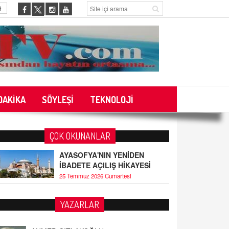
9
DAKİKA
SÖYLEŞİ
TEKNOLOJİ
ÇOK OKUNANLAR
AYASOFYA'NIN YENİDEN
İBADETE AÇILIŞ HİKAYESİ
25 Temmuz 2026 Cumartesi
YAZARLAR