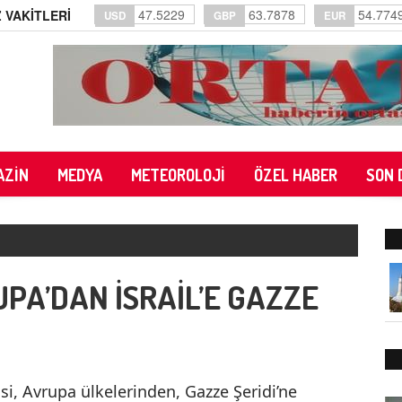
47.5229
63.7878
54.774
 VAKİTLERİ
USD
GBP
EUR
AZİN
MEDYA
METEOROLOJİ
ÖZEL HABER
SON 
RUPA’DAN İSRAİL’E GAZZE
i, Avrupa ülkelerinden, Gazze Şeridi’ne