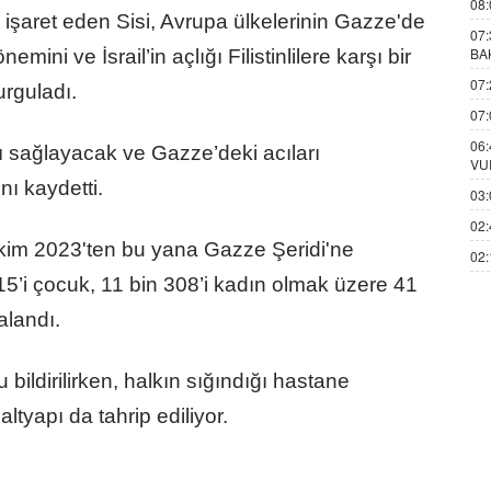
08:
na işaret eden Sisi, Avrupa ülkelerinin Gazze'de
07:
BA
mini ve İsrail’in açlığı Filistinlilere karşı bir
07:
urguladı.
07:
06:
arı sağlayacak ve Gazze’deki acıları
VU
nı kaydetti.
03:
02:
 Ekim 2023'ten bu yana Gazze Şeridi'ne
02:
15’i çocuk, 11 bin 308’i kadın olmak üzere 41
ralandı.
bildirilirken, halkın sığındığı hastane
altyapı da tahrip ediliyor.