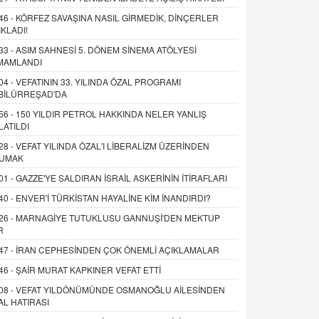
46 -
KÖRFEZ SAVAŞINA NASIL GİRMEDİK, DİNÇERLER
IKLADI!
33 -
ASIM SAHNESİ 5. DÖNEM SİNEMA ATÖLYESİ
MAMLANDI
04 -
VEFATININ 33. YILINDA ÖZAL PROGRAMI
BİLÜRREŞAD'DA
56 -
150 YILDIR PETROL HAKKINDA NELER YANLIŞ
LATILDI
28 -
VEFAT YILINDA ÖZAL'I LİBERALİZM ÜZERİNDEN
UMAK
01 -
GAZZE'YE SALDIRAN İSRAİL ASKERİNİN İTİRAFLARI
40 -
ENVER'İ TÜRKİSTAN HAYALİNE KİM İNANDIRDI?
26 -
MARNAGİYE TUTUKLUSU GANNUŞİ'DEN MEKTUP
R
47 -
İRAN CEPHESİNDEN ÇOK ÖNEMLİ AÇIKLAMALAR
46 -
ŞAİR MURAT KAPKINER VEFAT ETTİ
08 -
VEFAT YILDÖNÜMÜNDE OSMANOĞLU AİLESİNDEN
AL HATIRASI