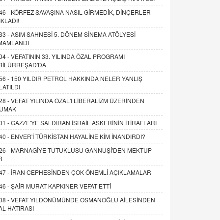
46 -
KÖRFEZ SAVAŞINA NASIL GİRMEDİK, DİNÇERLER
IKLADI!
33 -
ASIM SAHNESİ 5. DÖNEM SİNEMA ATÖLYESİ
MAMLANDI
04 -
VEFATININ 33. YILINDA ÖZAL PROGRAMI
BİLÜRREŞAD'DA
56 -
150 YILDIR PETROL HAKKINDA NELER YANLIŞ
LATILDI
28 -
VEFAT YILINDA ÖZAL'I LİBERALİZM ÜZERİNDEN
UMAK
01 -
GAZZE'YE SALDIRAN İSRAİL ASKERİNİN İTİRAFLARI
40 -
ENVER'İ TÜRKİSTAN HAYALİNE KİM İNANDIRDI?
26 -
MARNAGİYE TUTUKLUSU GANNUŞİ'DEN MEKTUP
R
47 -
İRAN CEPHESİNDEN ÇOK ÖNEMLİ AÇIKLAMALAR
46 -
ŞAİR MURAT KAPKINER VEFAT ETTİ
08 -
VEFAT YILDÖNÜMÜNDE OSMANOĞLU AİLESİNDEN
AL HATIRASI