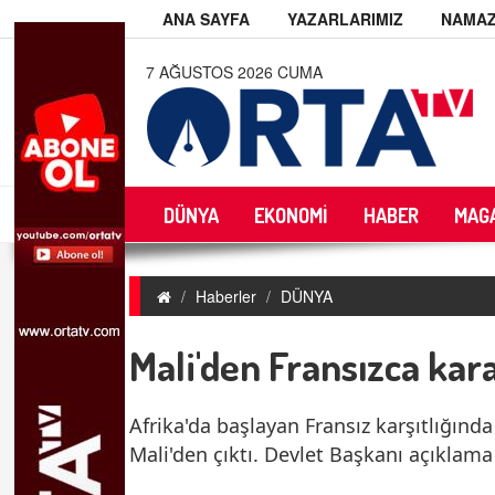
ANA SAYFA
YAZARLARIMIZ
NAMAZ
7 AĞUSTOS 2026 CUMA
DÜNYA
EKONOMİ
HABER
MAG
Haberler
DÜNYA
Mali'den Fransızca kara
Afrika'da başlayan Fransız karşıtlığında y
Mali'den çıktı. Devlet Başkanı açıklama