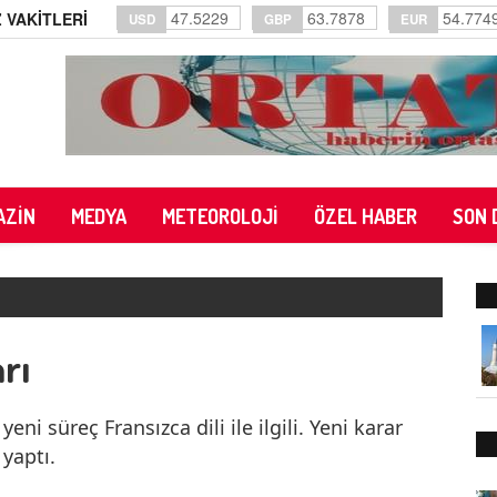
47.5229
63.7878
54.774
 VAKİTLERİ
USD
GBP
EUR
AZİN
MEDYA
METEOROLOJİ
ÖZEL HABER
SON 
rı
eni süreç Fransızca dili ile ilgili. Yeni karar
 yaptı.