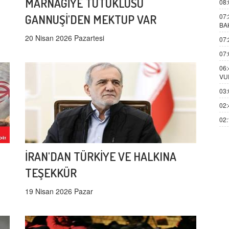
MARNAGİYE TUTUKLUSU
08:
GANNUŞİ'DEN MEKTUP VAR
07:
BA
20 Nisan 2026 Pazartesi
07:
07:
06:
VU
03:
02:
02:
İRAN'DAN TÜRKİYE VE HALKINA
TEŞEKKÜR
19 Nisan 2026 Pazar