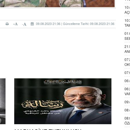
10:
AÇ
10:
+
09.08.2023 21:36 | Güncelleme Tarihi: 09.08.2023 21:36
-
TA
01:
SE
21:
AN
07:
OK
07:
06:
06:
VA
09:
08:
08:
ÖZ