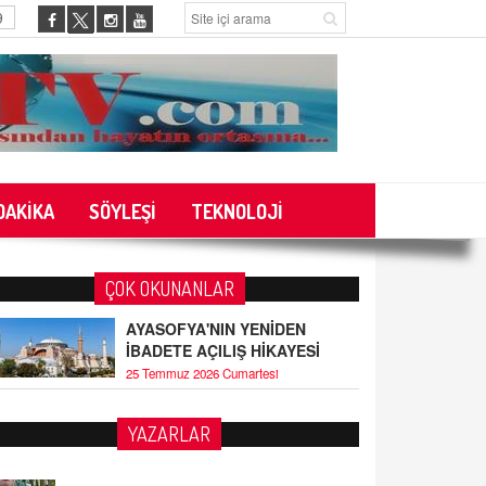
9
DAKİKA
SÖYLEŞİ
TEKNOLOJİ
ÇOK OKUNANLAR
AYASOFYA'NIN YENİDEN
İBADETE AÇILIŞ HİKAYESİ
25 Temmuz 2026 Cumartesi
YAZARLAR