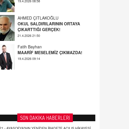
AHMED ÇITLAKOĞLU
OKUL SALDIRILARININ ORTAYA
ÇIKARTTIĞI GERÇEK!
21.4.2026 21:50
Fatih Bayhan
MAARİF MESELEMİZ ÇIKMAZDA!
19.4.2026 09:14
YUSUF YAVUZYILMAZ
EĞİTİM'DE ŞİDDET
19.4.2026 08:58
SON DAKİKA HABERLERİ
21 -
AYASOFYA'NIN YENİDEN İBADETE AÇILIŞ HİKAYESİ