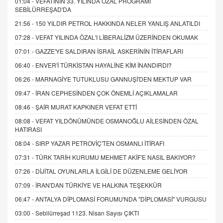
01:04 -
VEFATININ 33. YILINDA ÖZAL PROGRAMI
SEBİLÜRREŞAD'DA
21:56 -
150 YILDIR PETROL HAKKINDA NELER YANLIŞ ANLATILDI
07:28 -
VEFAT YILINDA ÖZAL'I LİBERALİZM ÜZERİNDEN OKUMAK
07:01 -
GAZZE'YE SALDIRAN İSRAİL ASKERİNİN İTİRAFLARI
06:40 -
ENVER'İ TÜRKİSTAN HAYALİNE KİM İNANDIRDI?
06:26 -
MARNAGİYE TUTUKLUSU GANNUŞİ'DEN MEKTUP VAR
09:47 -
İRAN CEPHESİNDEN ÇOK ÖNEMLİ AÇIKLAMALAR
08:46 -
ŞAİR MURAT KAPKINER VEFAT ETTİ
08:08 -
VEFAT YILDÖNÜMÜNDE OSMANOĞLU AİLESİNDEN ÖZAL
HATIRASI
08:04 -
SIRP YAZAR PETROVİÇ'TEN OSMANLI İTİRAFI
07:31 -
TÜRK TARİH KURUMU MEHMET AKİF'E NASIL BAKIYOR?
07:26 -
DİJİTAL OYUNLARLA İLGİLİ DE DÜZENLEME GELİYOR
07:09 -
İRAN'DAN TÜRKİYE VE HALKINA TEŞEKKÜR
06:47 -
ANTALYA DİPLOMASİ FORUMU'NDA "DİPLOMASİ" VURGUSU
03:00 -
Sebilürreşad 1123. Nisan Sayısı ÇIKTI