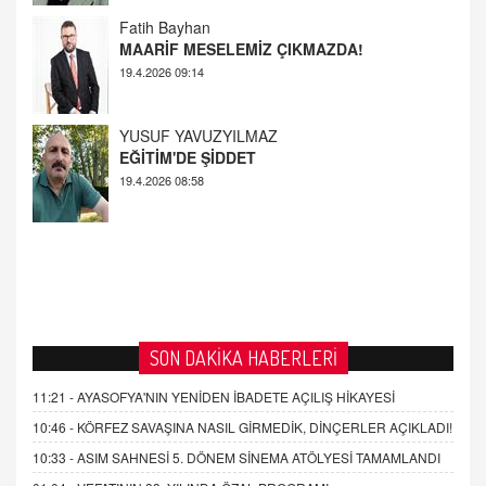
19.4.2026 09:14
YUSUF YAVUZYILMAZ
EĞİTİM'DE ŞİDDET
19.4.2026 08:58
SON DAKİKA HABERLERİ
11:21 -
AYASOFYA'NIN YENİDEN İBADETE AÇILIŞ HİKAYESİ
10:46 -
KÖRFEZ SAVAŞINA NASIL GİRMEDİK, DİNÇERLER AÇIKLADI!
10:33 -
ASIM SAHNESİ 5. DÖNEM SİNEMA ATÖLYESİ TAMAMLANDI