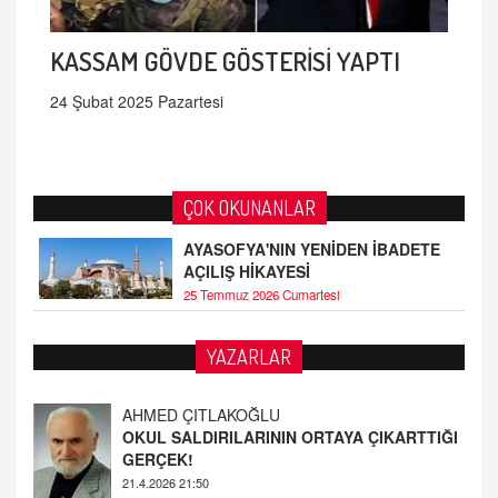
KASSAM GÖVDE GÖSTERİSİ YAPTI
24 Şubat 2025 Pazartesi
ÇOK OKUNANLAR
AYASOFYA'NIN YENİDEN İBADETE
AÇILIŞ HİKAYESİ
25 Temmuz 2026 Cumartesi
AHMED ÇITLAKOĞLU
YAZARLAR
OKUL SALDIRILARININ ORTAYA ÇIKARTTIĞI
GERÇEK!
21.4.2026 21:50
Fatih Bayhan
MAARİF MESELEMİZ ÇIKMAZDA!