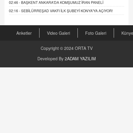
02:46 -
BAŞKENT ANKARA'DA KOMŞUMUZ İRAN PANELİ
02:16 -
SEBİLÜRREŞAD VAKFI İLK ŞUBEYİ KONYA'YA AÇIYOR!
Anketler
Video Galeri
Foto Galeri
Küny
Copyright © 2024
ORTA TV
Developed By
2ADAM YAZILIM