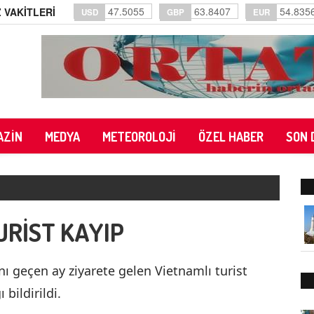
47.5055
63.8407
54.835
 VAKİTLERİ
USD
GBP
EUR
AZİN
MEDYA
METEOROLOJİ
ÖZEL HABER
SON 
URİST KAYIP
ı geçen ay ziyarete gelen Vietnamlı turist
bildirildi.