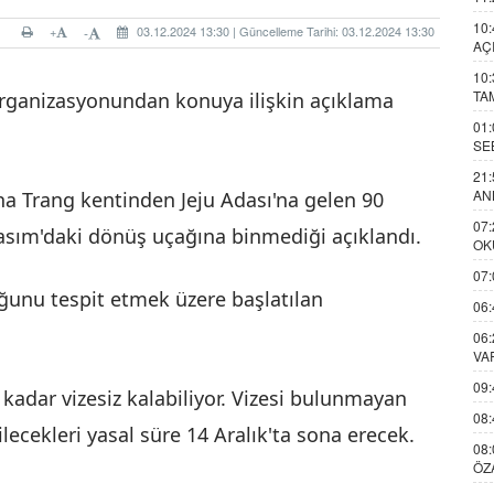
10:
+
03.12.2024 13:30 | Güncelleme Tarihi: 03.12.2024 13:30
-
AÇ
10:
TA
Organizasyonundan konuya ilişkin açıklama
01:
SE
21:
AN
a Trang kentinden Jeju Adası'na gelen 90
07:
 Kasım'daki dönüş uçağına binmediği açıklandı.
OK
07:
uğunu tespit etmek üzere başlatılan
06:
06:
VA
09:
 kadar vizesiz kalabiliyor. Vizesi bulunmayan
08:
lecekleri yasal süre 14 Aralık'ta sona erecek.
08:
ÖZ