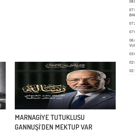
08:
07:
BA
07:
07:
06:
VU
03:
02:
02:
MARNAGİYE TUTUKLUSU
GANNUŞİ'DEN MEKTUP VAR