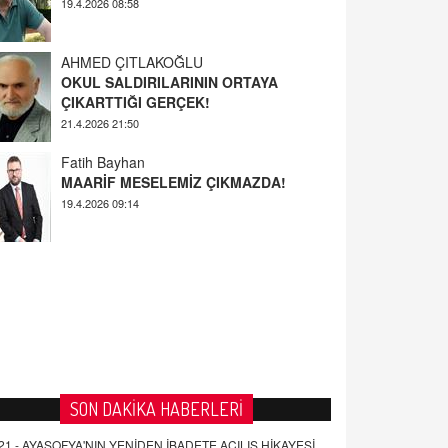
AHMED ÇITLAKOĞLU
OKUL SALDIRILARININ ORTAYA
ÇIKARTTIĞI GERÇEK!
21.4.2026 21:50
Fatih Bayhan
MAARİF MESELEMİZ ÇIKMAZDA!
19.4.2026 09:14
YUSUF YAVUZYILMAZ
EĞİTİM'DE ŞİDDET
19.4.2026 08:58
SON DAKİKA HABERLERİ
21 -
AYASOFYA'NIN YENİDEN İBADETE AÇILIŞ HİKAYESİ