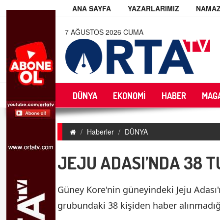
ANA SAYFA
YAZARLARIMIZ
NAMAZ
7 AĞUSTOS 2026 CUMA
DÜNYA
EKONOMİ
HABER
MAG
Haberler
DÜNYA
JEJU ADASI’NDA 38 T
Güney Kore'nin güneyindeki Jeju Adası'n
grubundaki 38 kişiden haber alınmadığı 