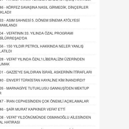
46 -
KÖRFEZ SAVAŞINA NASIL GİRMEDİK, DİNÇERLER
IKLADI!
33 -
ASIM SAHNESİ 5. DÖNEM SİNEMA ATÖLYESİ
MAMLANDI
04 -
VEFATININ 33. YILINDA ÖZAL PROGRAMI
BİLÜRREŞAD'DA
56 -
150 YILDIR PETROL HAKKINDA NELER YANLIŞ
LATILDI
28 -
VEFAT YILINDA ÖZAL'I LİBERALİZM ÜZERİNDEN
UMAK
01 -
GAZZE'YE SALDIRAN İSRAİL ASKERİNİN İTİRAFLARI
40 -
ENVER'İ TÜRKİSTAN HAYALİNE KİM İNANDIRDI?
26 -
MARNAGİYE TUTUKLUSU GANNUŞİ'DEN MEKTUP
R
47 -
İRAN CEPHESİNDEN ÇOK ÖNEMLİ AÇIKLAMALAR
46 -
ŞAİR MURAT KAPKINER VEFAT ETTİ
08 -
VEFAT YILDÖNÜMÜNDE OSMANOĞLU AİLESİNDEN
AL HATIRASI