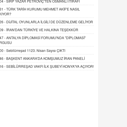
04 -
SIRP YAZAR PETROVİÇ'TEN OSMANLI İTİRAFI
31 -
TÜRK TARİH KURUMU MEHMET AKİF'E NASIL
KIYOR?
26 -
DİJİTAL OYUNLARLA İLGİLİ DE DÜZENLEME GELİYOR
09 -
İRAN'DAN TÜRKİYE VE HALKINA TEŞEKKÜR
47 -
ANTALYA DİPLOMASİ FORUMU'NDA "DİPLOMASİ"
RGUSU
00 -
Sebilürreşad 1123. Nisan Sayısı ÇIKTI
46 -
BAŞKENT ANKARA'DA KOMŞUMUZ İRAN PANELİ
16 -
SEBİLÜRREŞAD VAKFI İLK ŞUBEYİ KONYA'YA AÇIYOR!