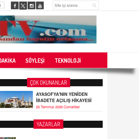
6
DAKİKA
SÖYLEŞİ
TEKNOLOJİ
ÇOK OKUNANLAR
AYASOFYA'NIN YENİDEN
İBADETE AÇILIŞ HİKAYESİ
25 Temmuz 2026 Cumartesi
YAZARLAR