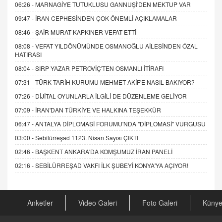
06:26 -
MARNAGİYE TUTUKLUSU GANNUŞİ'DEN MEKTUP VAR
09:47 -
İRAN CEPHESİNDEN ÇOK ÖNEMLİ AÇIKLAMALAR
08:46 -
ŞAİR MURAT KAPKINER VEFAT ETTİ
08:08 -
VEFAT YILDÖNÜMÜNDE OSMANOĞLU AİLESİNDEN ÖZAL
HATIRASI
08:04 -
SIRP YAZAR PETROVİÇ'TEN OSMANLI İTİRAFI
07:31 -
TÜRK TARİH KURUMU MEHMET AKİF'E NASIL BAKIYOR?
07:26 -
DİJİTAL OYUNLARLA İLGİLİ DE DÜZENLEME GELİYOR
07:09 -
İRAN'DAN TÜRKİYE VE HALKINA TEŞEKKÜR
06:47 -
ANTALYA DİPLOMASİ FORUMU'NDA "DİPLOMASİ" VURGUSU
03:00 -
Sebilürreşad 1123. Nisan Sayısı ÇIKTI
02:46 -
BAŞKENT ANKARA'DA KOMŞUMUZ İRAN PANELİ
02:16 -
SEBİLÜRREŞAD VAKFI İLK ŞUBEYİ KONYA'YA AÇIYOR!
Anketler
Video Galeri
Foto Galeri
Küny