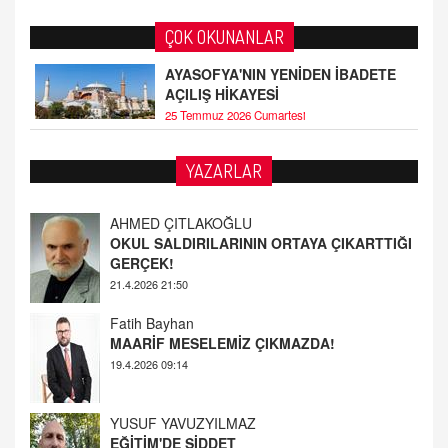
ÇOK OKUNANLAR
AYASOFYA'NIN YENİDEN İBADETE
AÇILIŞ HİKAYESİ
25 Temmuz 2026 Cumartesi
AHMED ÇITLAKOĞLU
YAZARLAR
OKUL SALDIRILARININ ORTAYA ÇIKARTTIĞI
GERÇEK!
21.4.2026 21:50
Fatih Bayhan
MAARİF MESELEMİZ ÇIKMAZDA!
19.4.2026 09:14
YUSUF YAVUZYILMAZ
EĞİTİM'DE ŞİDDET
19.4.2026 08:58