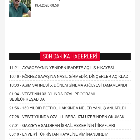
SON DAKİKA HABERLERİ
11:21 -
AYASOFYA'NIN YENİDEN İBADETE AÇILIŞ HİKAYESİ
10:46 -
KÖRFEZ SAVAŞINA NASIL GİRMEDİK, DİNÇERLER AÇIKLADI!
10:33 -
ASIM SAHNESİ 5. DÖNEM SİNEMA ATÖLYESİ TAMAMLANDI
01:04 -
VEFATININ 33. YILINDA ÖZAL PROGRAMI
SEBİLÜRREŞAD'DA
21:56 -
150 YILDIR PETROL HAKKINDA NELER YANLIŞ ANLATILDI
07:28 -
VEFAT YILINDA ÖZAL'I LİBERALİZM ÜZERİNDEN OKUMAK
07:01 -
GAZZE'YE SALDIRAN İSRAİL ASKERİNİN İTİRAFLARI
06:40 -
ENVER'İ TÜRKİSTAN HAYALİNE KİM İNANDIRDI?