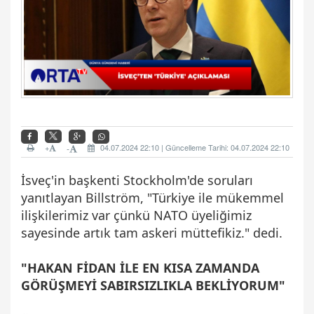
+
04.07.2024 22:10 | Güncelleme Tarihi: 04.07.2024 22:10
-
İsveç'in başkenti Stockholm'de soruları
yanıtlayan Billström, "Türkiye ile mükemmel
ilişkilerimiz var çünkü NATO üyeliğimiz
sayesinde artık tam askeri müttefikiz." dedi.
"HAKAN FİDAN İLE EN KISA ZAMANDA
GÖRÜŞMEYİ SABIRSIZLIKLA BEKLİYORUM"