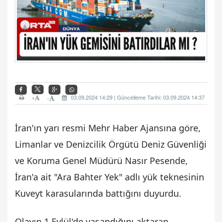
+
03.09.2024 14:29 | Güncelleme Tarihi: 03.09.2024 14:37
-
İran'ın yarı resmi Mehr Haber Ajansına göre,
Limanlar ve Denizcilik Örgütü Deniz Güvenliği
ve Koruma Genel Müdürü Nasır Pesende,
İran'a ait "Ara Bahter Yek" adlı yük teknesinin
Kuveyt karasularında battığını duyurdu.
Olayın 1 Eylül'de yaşandığını aktaran