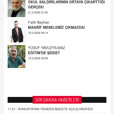
MAARİF MESELEMİZ ÇIKMAZDA!
19.4.2026 09:14
YUSUF YAVUZYILMAZ
EĞİTİM'DE ŞİDDET
19.4.2026 08:58
AHMED ÇITLAKOĞLU
OKUL SALDIRILARININ ORTAYA ÇIKARTTIĞI
GERÇEK!
21.4.2026 21:50
SON DAKİKA HABERLERİ
11:21 -
AYASOFYA'NIN YENİDEN İBADETE AÇILIŞ HİKAYESİ