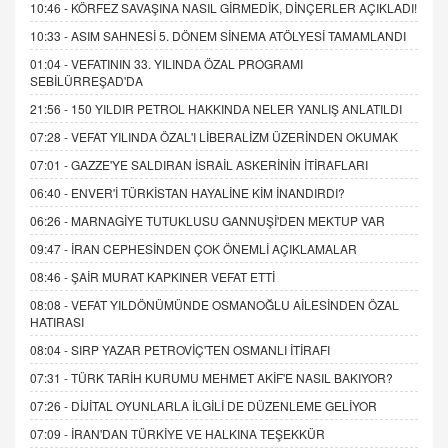
10:46 -
KÖRFEZ SAVAŞINA NASIL GİRMEDİK, DİNÇERLER AÇIKLADI!
10:33 -
ASIM SAHNESİ 5. DÖNEM SİNEMA ATÖLYESİ TAMAMLANDI
01:04 -
VEFATININ 33. YILINDA ÖZAL PROGRAMI
SEBİLÜRREŞAD'DA
21:56 -
150 YILDIR PETROL HAKKINDA NELER YANLIŞ ANLATILDI
07:28 -
VEFAT YILINDA ÖZAL'I LİBERALİZM ÜZERİNDEN OKUMAK
07:01 -
GAZZE'YE SALDIRAN İSRAİL ASKERİNİN İTİRAFLARI
06:40 -
ENVER'İ TÜRKİSTAN HAYALİNE KİM İNANDIRDI?
06:26 -
MARNAGİYE TUTUKLUSU GANNUŞİ'DEN MEKTUP VAR
09:47 -
İRAN CEPHESİNDEN ÇOK ÖNEMLİ AÇIKLAMALAR
08:46 -
ŞAİR MURAT KAPKINER VEFAT ETTİ
08:08 -
VEFAT YILDÖNÜMÜNDE OSMANOĞLU AİLESİNDEN ÖZAL
HATIRASI
08:04 -
SIRP YAZAR PETROVİÇ'TEN OSMANLI İTİRAFI
07:31 -
TÜRK TARİH KURUMU MEHMET AKİF'E NASIL BAKIYOR?
07:26 -
DİJİTAL OYUNLARLA İLGİLİ DE DÜZENLEME GELİYOR
07:09 -
İRAN'DAN TÜRKİYE VE HALKINA TEŞEKKÜR