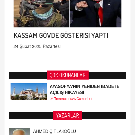
KASSAM GÖVDE GÖSTERİSİ YAPTI
24 Şubat 2025 Pazartesi
ÇOK OKUNANLAR
AYASOFYA'NIN YENİDEN İBADETE
AÇILIŞ HİKAYESİ
25 Temmuz 2026 Cumartesi
YAZARLAR
Fatih Bayhan