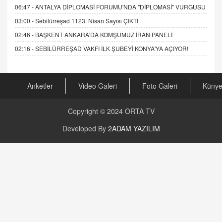
06:47 -
ANTALYA DİPLOMASİ FORUMU'NDA "DİPLOMASİ" VURGUSU
03:00 -
Sebilürreşad 1123. Nisan Sayısı ÇIKTI
02:46 -
BAŞKENT ANKARA'DA KOMŞUMUZ İRAN PANELİ
02:16 -
SEBİLÜRREŞAD VAKFI İLK ŞUBEYİ KONYA'YA AÇIYOR!
Anketler
Video Galeri
Foto Galeri
Küny
Copyright © 2024
ORTA TV
Developed By
2ADAM YAZILIM