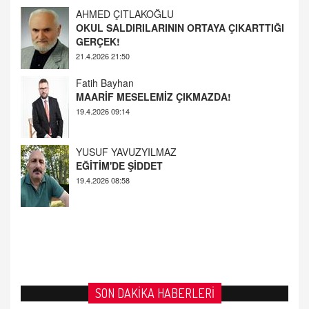
GERÇEK!
21.4.2026 21:50
Fatih Bayhan
MAARİF MESELEMİZ ÇIKMAZDA!
19.4.2026 09:14
YUSUF YAVUZYILMAZ
EĞİTİM'DE ŞİDDET
19.4.2026 08:58
SON DAKİKA HABERLERİ