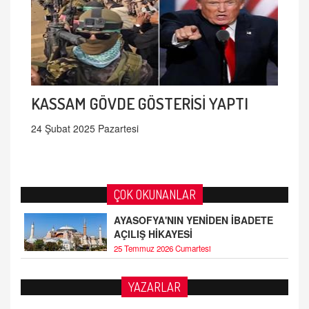
KASSAM GÖVDE GÖSTERİSİ YAPTI
24 Şubat 2025 Pazartesi
ÇOK OKUNANLAR
AYASOFYA'NIN YENİDEN İBADETE
AÇILIŞ HİKAYESİ
25 Temmuz 2026 Cumartesi
YAZARLAR
AHMED ÇITLAKOĞLU
OKUL SALDIRILARININ ORTAYA ÇIKARTTIĞI