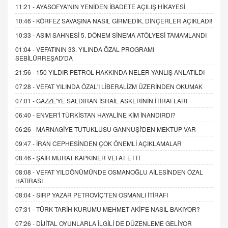
11:21 -
AYASOFYA'NIN YENİDEN İBADETE AÇILIŞ HİKAYESİ
10:46 -
KÖRFEZ SAVAŞINA NASIL GİRMEDİK, DİNÇERLER AÇIKLADI!
10:33 -
ASIM SAHNESİ 5. DÖNEM SİNEMA ATÖLYESİ TAMAMLANDI
01:04 -
VEFATININ 33. YILINDA ÖZAL PROGRAMI
SEBİLÜRREŞAD'DA
21:56 -
150 YILDIR PETROL HAKKINDA NELER YANLIŞ ANLATILDI
07:28 -
VEFAT YILINDA ÖZAL'I LİBERALİZM ÜZERİNDEN OKUMAK
07:01 -
GAZZE'YE SALDIRAN İSRAİL ASKERİNİN İTİRAFLARI
06:40 -
ENVER'İ TÜRKİSTAN HAYALİNE KİM İNANDIRDI?
06:26 -
MARNAGİYE TUTUKLUSU GANNUŞİ'DEN MEKTUP VAR
09:47 -
İRAN CEPHESİNDEN ÇOK ÖNEMLİ AÇIKLAMALAR
08:46 -
ŞAİR MURAT KAPKINER VEFAT ETTİ
08:08 -
VEFAT YILDÖNÜMÜNDE OSMANOĞLU AİLESİNDEN ÖZAL
HATIRASI
08:04 -
SIRP YAZAR PETROVİÇ'TEN OSMANLI İTİRAFI
07:31 -
TÜRK TARİH KURUMU MEHMET AKİF'E NASIL BAKIYOR?
07:26 -
DİJİTAL OYUNLARLA İLGİLİ DE DÜZENLEME GELİYOR