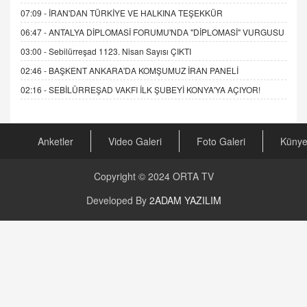
07:09 -
İRAN'DAN TÜRKİYE VE HALKINA TEŞEKKÜR
06:47 -
ANTALYA DİPLOMASİ FORUMU'NDA "DİPLOMASİ" VURGUSU
03:00 -
Sebilürreşad 1123. Nisan Sayısı ÇIKTI
02:46 -
BAŞKENT ANKARA'DA KOMŞUMUZ İRAN PANELİ
02:16 -
SEBİLÜRREŞAD VAKFI İLK ŞUBEYİ KONYA'YA AÇIYOR!
Anketler
Video Galeri
Foto Galeri
Küny
Copyright © 2024
ORTA TV
Developed By
2ADAM YAZILIM