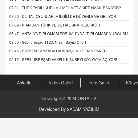
07:31 -
TÜRK TARİH KURUMU MEHMET AKİF'E NASIL BAKIYOR?
07:26 -
DİJİTAL OYUNLARLA İLGİLİ DE DÜZENLEME GELİYOR
07:09 -
İRAN'DAN TÜRKİYE VE HALKINA TEŞEKKÜR
06:47 -
ANTALYA DİPLOMASİ FORUMU'NDA "DİPLOMASİ" VURGUSU
03:00 -
Sebilürreşad 1123. Nisan Sayısı ÇIKTI
02:46 -
BAŞKENT ANKARA'DA KOMŞUMUZ İRAN PANELİ
02:16 -
SEBİLÜRREŞAD VAKFI İLK ŞUBEYİ KONYA'YA AÇIYOR!
Anketler
Video Galeri
Foto Galeri
Küny
Copyright © 2024
ORTA TV
Developed By
2ADAM YAZILIM