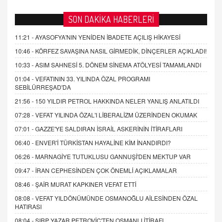
SON DAKİKA HABERLERİ
11:21 -
AYASOFYA'NIN YENİDEN İBADETE AÇILIŞ HİKAYESİ
10:46 -
KÖRFEZ SAVAŞINA NASIL GİRMEDİK, DİNÇERLER AÇIKLADI!
10:33 -
ASIM SAHNESİ 5. DÖNEM SİNEMA ATÖLYESİ TAMAMLANDI
01:04 -
VEFATININ 33. YILINDA ÖZAL PROGRAMI
SEBİLÜRREŞAD'DA
21:56 -
150 YILDIR PETROL HAKKINDA NELER YANLIŞ ANLATILDI
07:28 -
VEFAT YILINDA ÖZAL'I LİBERALİZM ÜZERİNDEN OKUMAK
07:01 -
GAZZE'YE SALDIRAN İSRAİL ASKERİNİN İTİRAFLARI
06:40 -
ENVER'İ TÜRKİSTAN HAYALİNE KİM İNANDIRDI?
06:26 -
MARNAGİYE TUTUKLUSU GANNUŞİ'DEN MEKTUP VAR
09:47 -
İRAN CEPHESİNDEN ÇOK ÖNEMLİ AÇIKLAMALAR
08:46 -
ŞAİR MURAT KAPKINER VEFAT ETTİ
08:08 -
VEFAT YILDÖNÜMÜNDE OSMANOĞLU AİLESİNDEN ÖZAL
HATIRASI
08:04 -
SIRP YAZAR PETROVİÇ'TEN OSMANLI İTİRAFI