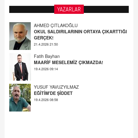
YAZARLAR
Fatih Bayhan
MAARİF MESELEMİZ ÇIKMAZDA!
19.4.2026 09:14
YUSUF YAVUZYILMAZ
EĞİTİM'DE ŞİDDET
19.4.2026 08:58
AHMED ÇITLAKOĞLU
OKUL SALDIRILARININ ORTAYA ÇIKARTTIĞI
GERÇEK!
21.4.2026 21:50