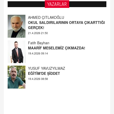
YAZARLAR
Fatih Bayhan
MAARİF MESELEMİZ ÇIKMAZDA!
19.4.2026 09:14
YUSUF YAVUZYILMAZ
EĞİTİM'DE ŞİDDET
19.4.2026 08:58
AHMED ÇITLAKOĞLU
OKUL SALDIRILARININ ORTAYA ÇIKARTTIĞI
GERÇEK!
21.4.2026 21:50