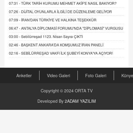
07:31 -
TÜRK TARİH KURUMU MEHMET AKİF'E NASIL BAKIYOR?
07:26 -
DİJİTAL OYUNLARLA İLGİLİ DE DÜZENLEME GELİYOR
07:09 -
İRAN'DAN TÜRKİYE VE HALKINA TEŞEKKÜR
06:47 -
ANTALYA DİPLOMASİ FORUMU'NDA "DİPLOMASİ" VURGUSU
03:00 -
Sebilürreşad 1123. Nisan Sayısı ÇIKTI
02:46 -
BAŞKENT ANKARA'DA KOMŞUMUZ İRAN PANELİ
02:16 -
SEBİLÜRREŞAD VAKFI İLK ŞUBEYİ KONYA'YA AÇIYOR!
Anketler
Video Galeri
Foto Galeri
Küny
Copyright © 2024
ORTA TV
Developed By
2ADAM YAZILIM