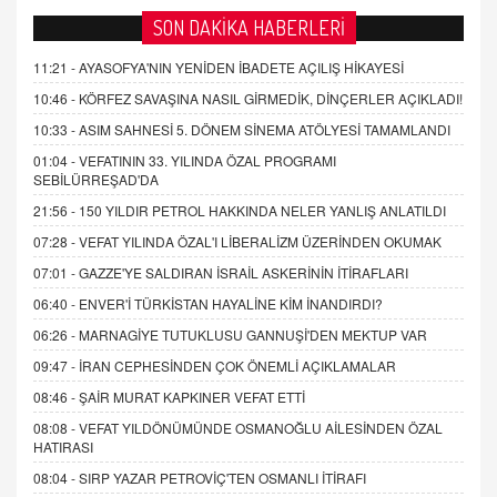
SON DAKİKA HABERLERİ
11:21 -
AYASOFYA'NIN YENİDEN İBADETE AÇILIŞ HİKAYESİ
10:46 -
KÖRFEZ SAVAŞINA NASIL GİRMEDİK, DİNÇERLER AÇIKLADI!
10:33 -
ASIM SAHNESİ 5. DÖNEM SİNEMA ATÖLYESİ TAMAMLANDI
01:04 -
VEFATININ 33. YILINDA ÖZAL PROGRAMI
SEBİLÜRREŞAD'DA
21:56 -
150 YILDIR PETROL HAKKINDA NELER YANLIŞ ANLATILDI
07:28 -
VEFAT YILINDA ÖZAL'I LİBERALİZM ÜZERİNDEN OKUMAK
07:01 -
GAZZE'YE SALDIRAN İSRAİL ASKERİNİN İTİRAFLARI
06:40 -
ENVER'İ TÜRKİSTAN HAYALİNE KİM İNANDIRDI?
06:26 -
MARNAGİYE TUTUKLUSU GANNUŞİ'DEN MEKTUP VAR
09:47 -
İRAN CEPHESİNDEN ÇOK ÖNEMLİ AÇIKLAMALAR
08:46 -
ŞAİR MURAT KAPKINER VEFAT ETTİ
08:08 -
VEFAT YILDÖNÜMÜNDE OSMANOĞLU AİLESİNDEN ÖZAL
HATIRASI
08:04 -
SIRP YAZAR PETROVİÇ'TEN OSMANLI İTİRAFI