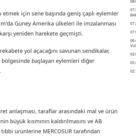
08:
07:
o etmek için sene başında geniş çaplı eylemler
BA
asım'da Güney Amerika ülkeleri ile imzalanması
07:
07:
karşı yeniden harekete geçmişti.
06:
VU
z rekabete yol açacağını savunan sendikalar,
03:
e bölgesinde başlayan eylemleri diğer
02:
.
02:
et anlaşması, taraflar arasındaki mal ve ürün
nin büyük kısmının kaldırılmasını ve AB
e tıbbi ürünlerine MERCOSUR tarafından