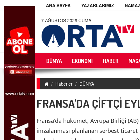
ANA SAYFA
YAZARLARIMIZ
NAMAZ
7 AĞUSTOS 2026 CUMA
DÜNYA
EKONOMİ
HABER
MAG
Haberler
DÜNYA
FRANSA'DA ÇİFTÇİ EY
Fransa'da hükümet, Avrupa Birliği (AB
imzalanması planlanan serbest ticaret a