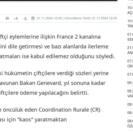
10:
AÇ
+
21.11.2024 12:00 | Güncelleme Tarihi: 21.11.2024 12:00
-
10:
TA
01:
çi eylemlerine ilişkin France 2 kanalına
SE
rini dile getirmesi ve bazı alanlarda ilerleme
21:
AN
patmaları ise kabul edilemez olduğunu söyledi.
07:
OK
 hükümetin çiftçilere verdiği sözleri yerine
07:
 savunan Bakan Genevard, yıl sonuna kadar
06:
06:
iftçilere ödeme yapılacağını belirtti.
VA
09:
e öncülük eden Coordination Rurale (CR)
08:
ması için "kaos" yaratmaktan
08:
ÖZ