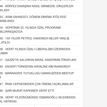
46 -
KÖRFEZ SAVAŞINA NASIL GİRMEDİK, DİNÇERLER
IKLADI!
33 -
ASIM SAHNESİ 5. DÖNEM SİNEMA ATÖLYESİ
MAMLANDI
04 -
VEFATININ 33. YILINDA ÖZAL PROGRAMI
BİLÜRREŞAD'DA
56 -
150 YILDIR PETROL HAKKINDA NELER YANLIŞ
LATILDI
28 -
VEFAT YILINDA ÖZAL'I LİBERALİZM ÜZERİNDEN
UMAK
01 -
GAZZE'YE SALDIRAN İSRAİL ASKERİNİN İTİRAFLARI
40 -
ENVER'İ TÜRKİSTAN HAYALİNE KİM İNANDIRDI?
26 -
MARNAGİYE TUTUKLUSU GANNUŞİ'DEN MEKTUP
R
47 -
İRAN CEPHESİNDEN ÇOK ÖNEMLİ AÇIKLAMALAR
46 -
ŞAİR MURAT KAPKINER VEFAT ETTİ
08 -
VEFAT YILDÖNÜMÜNDE OSMANOĞLU AİLESİNDEN
AL HATIRASI