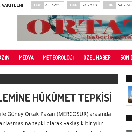
47.5229
63.7878
54.774
 VAKİTLERİ
USD
GBP
EUR
AZİN
MEDYA
METEOROLOJİ
ÖZEL HABER
SON 
LEMİNE HÜKÜMET TEPKİSİ
) ile Güney Ortak Pazarı (MERCOSUR) arasında
nlaşmasına tepki olarak yaklaşık bir yılın