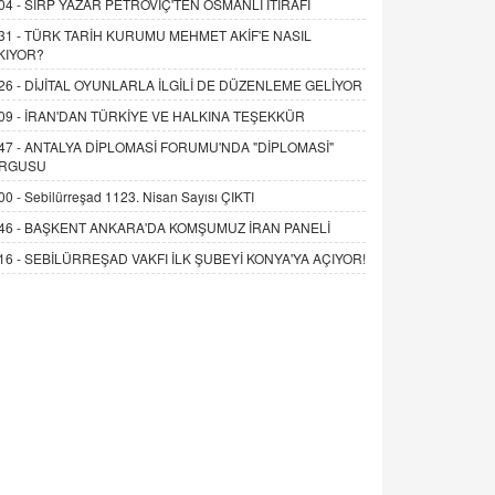
04 -
SIRP YAZAR PETROVİÇ'TEN OSMANLI İTİRAFI
31 -
TÜRK TARİH KURUMU MEHMET AKİF'E NASIL
KIYOR?
26 -
DİJİTAL OYUNLARLA İLGİLİ DE DÜZENLEME GELİYOR
09 -
İRAN'DAN TÜRKİYE VE HALKINA TEŞEKKÜR
47 -
ANTALYA DİPLOMASİ FORUMU'NDA "DİPLOMASİ"
RGUSU
00 -
Sebilürreşad 1123. Nisan Sayısı ÇIKTI
46 -
BAŞKENT ANKARA'DA KOMŞUMUZ İRAN PANELİ
16 -
SEBİLÜRREŞAD VAKFI İLK ŞUBEYİ KONYA'YA AÇIYOR!