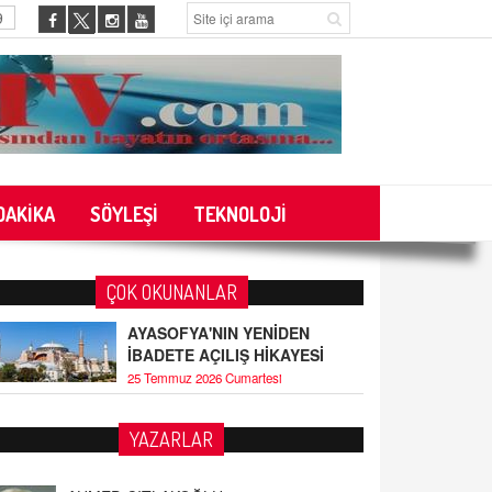
9
DAKİKA
SÖYLEŞİ
TEKNOLOJİ
ÇOK OKUNANLAR
AYASOFYA'NIN YENİDEN
İBADETE AÇILIŞ HİKAYESİ
25 Temmuz 2026 Cumartesi
YAZARLAR