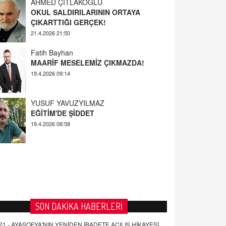
AHMED ÇITLAKOĞLU
OKUL SALDIRILARININ ORTAYA
ÇIKARTTIĞI GERÇEK!
21.4.2026 21:50
Fatih Bayhan
MAARİF MESELEMİZ ÇIKMAZDA!
19.4.2026 09:14
YUSUF YAVUZYILMAZ
EĞİTİM'DE ŞİDDET
19.4.2026 08:58
SON DAKİKA HABERLERİ
21 -
AYASOFYA'NIN YENİDEN İBADETE AÇILIŞ HİKAYESİ