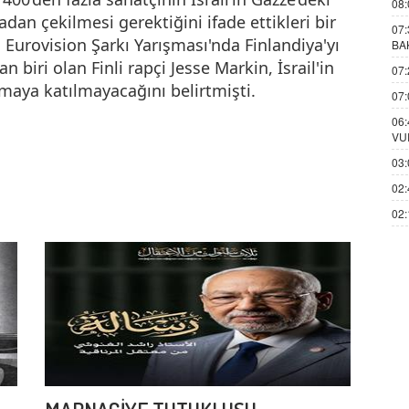
08:
adan çekilmesi gerektiğini ifade ettikleri bir
07:
 Eurovision Şarkı Yarışması'nda Finlandiya'yı
BA
 biri olan Finli rapçi Jesse Markin, İsrail'in
07:
şmaya katılmayacağını belirtmişti.
07:
06:
VU
03:
02:
02: