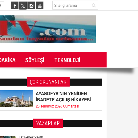
6
DAKİKA
SÖYLEŞİ
TEKNOLOJİ
ÇOK OKUNANLAR
AYASOFYA'NIN YENİDEN
İBADETE AÇILIŞ HİKAYESİ
25 Temmuz 2026 Cumartesi
tin
YAZARLAR