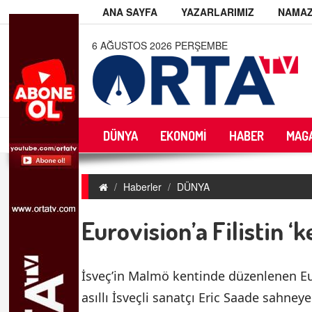
ANA SAYFA
YAZARLARIMIZ
NAMAZ
6 AĞUSTOS 2026 PERŞEMBE
DÜNYA
EKONOMİ
HABER
MAG
Haberler
DÜNYA
Eurovision’a Filistin ‘ke
İsveç’in Malmö kentinde düzenlenen Euro
asıllı İsveçli sanatçı Eric Saade sahneye 