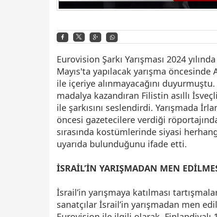
Eurovision Şarkı Yarışması 2024 yılınd
Mayıs'ta yapılacak yarışma öncesinde Avr
ile içeriye alınmayacağını duyurmuştu. 
madalya kazandıran Filistin asıllı İsveçli
ile şarkısını seslendirdi. Yarışmada İrl
öncesi gazetecilere verdiği röportajınd
sırasında kostümlerinde siyasi herhan
uyarıda bulunduğunu ifade etti.
İSRAİL’İN YARIŞMADAN MEN EDİLMES
İsrail’in yarışmaya katılması tartışmal
sanatçılar İsrail’in yarışmadan men edilm
Eurovision ile ilgili olarak, Finlandiyalı