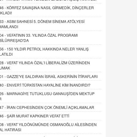
46 -
KÖRFEZ SAVAŞINA NASIL GİRMEDİK, DİNÇERLER
IKLADI!
33 -
ASIM SAHNESİ 5. DÖNEM SİNEMA ATÖLYESİ
MAMLANDI
04 -
VEFATININ 33. YILINDA ÖZAL PROGRAMI
BİLÜRREŞAD'DA
56 -
150 YILDIR PETROL HAKKINDA NELER YANLIŞ
LATILDI
28 -
VEFAT YILINDA ÖZAL'I LİBERALİZM ÜZERİNDEN
UMAK
01 -
GAZZE'YE SALDIRAN İSRAİL ASKERİNİN İTİRAFLARI
40 -
ENVER'İ TÜRKİSTAN HAYALİNE KİM İNANDIRDI?
26 -
MARNAGİYE TUTUKLUSU GANNUŞİ'DEN MEKTUP
R
47 -
İRAN CEPHESİNDEN ÇOK ÖNEMLİ AÇIKLAMALAR
46 -
ŞAİR MURAT KAPKINER VEFAT ETTİ
08 -
VEFAT YILDÖNÜMÜNDE OSMANOĞLU AİLESİNDEN
AL HATIRASI