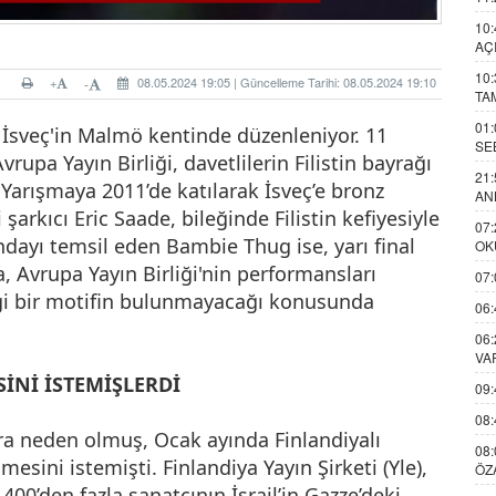
10:
AÇ
10:
+
08.05.2024 19:05 | Güncelleme Tarihi: 08.05.2024 19:10
-
TA
01:
a İsveç'in Malmö kentinde düzenleniyor. 11
SE
upa Yayın Birliği, davetlilerin Filistin bayrağı
21:
Yarışmaya 2011’de katılarak İsveç’e bronz
AN
 şarkıcı Eric Saade, bileğinde Filistin kefiyesiyle
07:
andayı temsil eden Bambie Thug ise, yarı final
OK
a, Avrupa Yayın Birliği'nin performansları
07:
gi bir motifin bulunmayacağı konusunda
06:
06:
VA
İNİ İSTEMİŞLERDİ
09:
08:
ara neden olmuş, Ocak ayında Finlandiyalı
08:
esini istemişti. Finlandiya Yayın Şirketi (Yle),
ÖZ
 1400’den fazla sanatçının İsrail’in Gazze’deki