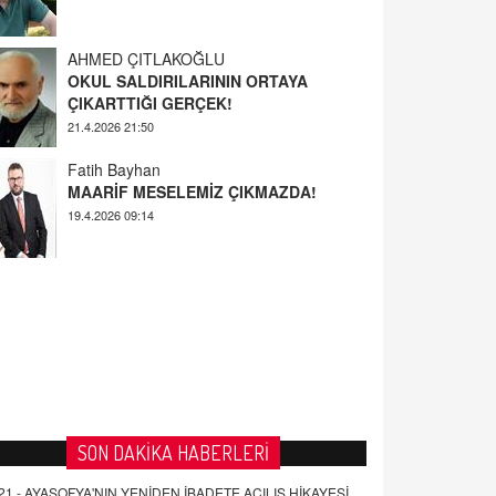
AHMED ÇITLAKOĞLU
OKUL SALDIRILARININ ORTAYA
ÇIKARTTIĞI GERÇEK!
21.4.2026 21:50
Fatih Bayhan
MAARİF MESELEMİZ ÇIKMAZDA!
19.4.2026 09:14
YUSUF YAVUZYILMAZ
EĞİTİM'DE ŞİDDET
19.4.2026 08:58
SON DAKİKA HABERLERİ
21 -
AYASOFYA'NIN YENİDEN İBADETE AÇILIŞ HİKAYESİ