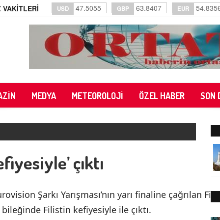
47.5055
63.8407
54.835
 VAKİTLERİ
USD
GBP
EUR
AZİN
MEDYA
METEOROLOJİ
ÖZEL HABER
SON 
fiyesiyle’ çıktı
vision Şarkı Yarışması’nın yarı finaline çağrılan Filis
bileğinde Filistin kefiyesiyle ile çıktı.