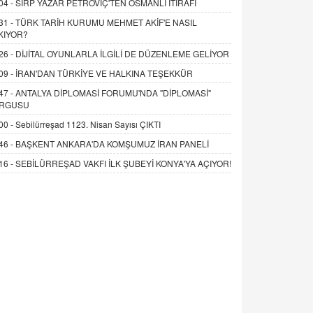
04 -
SIRP YAZAR PETROVİÇ'TEN OSMANLI İTİRAFI
31 -
TÜRK TARİH KURUMU MEHMET AKİF'E NASIL
KIYOR?
26 -
DİJİTAL OYUNLARLA İLGİLİ DE DÜZENLEME GELİYOR
09 -
İRAN'DAN TÜRKİYE VE HALKINA TEŞEKKÜR
47 -
ANTALYA DİPLOMASİ FORUMU'NDA "DİPLOMASİ"
RGUSU
00 -
Sebilürreşad 1123. Nisan Sayısı ÇIKTI
46 -
BAŞKENT ANKARA'DA KOMŞUMUZ İRAN PANELİ
16 -
SEBİLÜRREŞAD VAKFI İLK ŞUBEYİ KONYA'YA AÇIYOR!