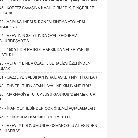
46 -
KÖRFEZ SAVAŞINA NASIL GİRMEDİK, DİNÇERLER
IKLADI!
33 -
ASIM SAHNESİ 5. DÖNEM SİNEMA ATÖLYESİ
MAMLANDI
04 -
VEFATININ 33. YILINDA ÖZAL PROGRAMI
BİLÜRREŞAD'DA
56 -
150 YILDIR PETROL HAKKINDA NELER YANLIŞ
LATILDI
28 -
VEFAT YILINDA ÖZAL'I LİBERALİZM ÜZERİNDEN
UMAK
01 -
GAZZE'YE SALDIRAN İSRAİL ASKERİNİN İTİRAFLARI
40 -
ENVER'İ TÜRKİSTAN HAYALİNE KİM İNANDIRDI?
26 -
MARNAGİYE TUTUKLUSU GANNUŞİ'DEN MEKTUP
R
47 -
İRAN CEPHESİNDEN ÇOK ÖNEMLİ AÇIKLAMALAR
46 -
ŞAİR MURAT KAPKINER VEFAT ETTİ
08 -
VEFAT YILDÖNÜMÜNDE OSMANOĞLU AİLESİNDEN
AL HATIRASI