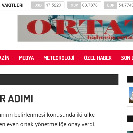
47.5229
63.7878
54.774
 VAKİTLERİ
USD
GBP
EUR
AZİN
MEDYA
METEOROLOJİ
ÖZEL HABER
SON 
R ADIMI
nırın belirlenmesi konusunda iki ülke
enleyen ortak yönetmeliğe onay verdi.