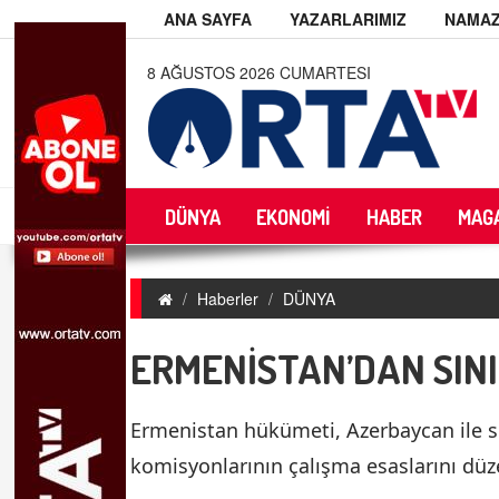
ANA SAYFA
YAZARLARIMIZ
NAMAZ
8 AĞUSTOS 2026 CUMARTESI
DÜNYA
EKONOMİ
HABER
MAG
Haberler
DÜNYA
ERMENİSTAN’DAN SINI
Ermenistan hükümeti, Azerbaycan ile sı
komisyonlarının çalışma esaslarını düz