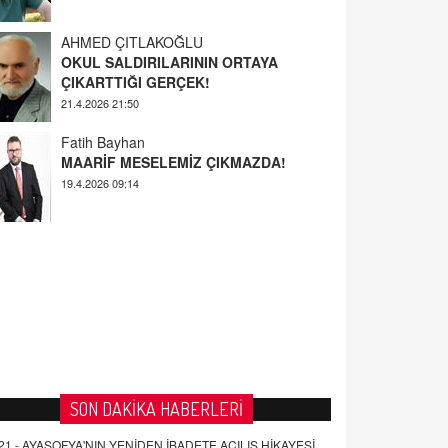
AHMED ÇITLAKOĞLU
OKUL SALDIRILARININ ORTAYA
ÇIKARTTIĞI GERÇEK!
21.4.2026 21:50
Fatih Bayhan
MAARİF MESELEMİZ ÇIKMAZDA!
19.4.2026 09:14
YUSUF YAVUZYILMAZ
EĞİTİM'DE ŞİDDET
19.4.2026 08:58
SON DAKİKA HABERLERİ
21 -
AYASOFYA'NIN YENİDEN İBADETE AÇILIŞ HİKAYESİ