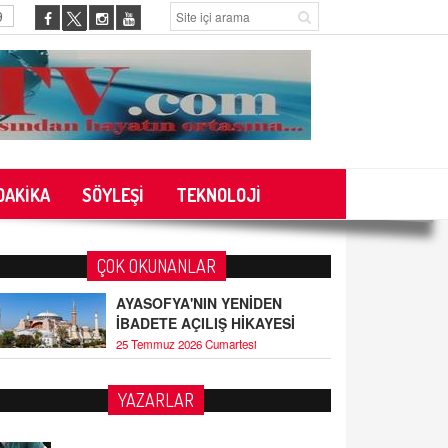
9
DAKİKA
SÖYLEŞİ
TEKNOLOJİ
ÇOK OKUNANLAR
AYASOFYA'NIN YENİDEN
İBADETE AÇILIŞ HİKAYESİ
25 Temmuz 2026 Cumartesi
YAZARLAR