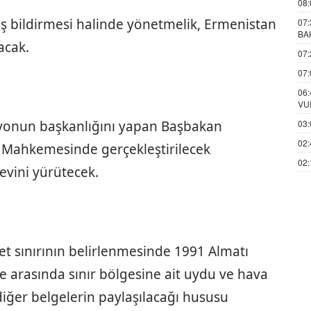
08:
bildirmesi halinde yönetmelik, Ermenistan
07:
BA
acak.
07:
07:
06:
VU
03:
yonun başkanlığını yapan Başbakan
02:
 Mahkemesinde gerçekleştirilecek
02:
evini yürütecek.
let sınırının belirlenmesinde 1991 Almatı
lke arasında sınır bölgesine ait uydu ve hava
 diğer belgelerin paylaşılacağı hususu