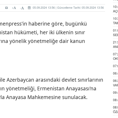
10:
+
05.09.2024 13:56 | Güncelleme Tarihi: 05.09.2024 13:56
-
AÇ
10:
rmenpress'in haberine göre, bugünkü
TA
01:
stan hükümeti, her iki ülkenin sınır
SE
rına yönelik yönetmeliğe dair kanun
21:
AN
07:
OK
07:
06:
le Azerbaycan arasındaki devlet sınırlarının
06:
VA
rın yönetmeliği, Ermenistan Anayasası'na
09:
la Anayasa Mahkemesine sunulacak.
08:
08:
ÖZ