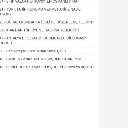
04 -
SIRP YAZAR PETROVİÇ'TEN OSMANLI İTİRAFI
31 -
TÜRK TARİH KURUMU MEHMET AKİF'E NASIL
KIYOR?
26 -
DİJİTAL OYUNLARLA İLGİLİ DE DÜZENLEME GELİYOR
09 -
İRAN'DAN TÜRKİYE VE HALKINA TEŞEKKÜR
47 -
ANTALYA DİPLOMASİ FORUMU'NDA "DİPLOMASİ"
RGUSU
00 -
Sebilürreşad 1123. Nisan Sayısı ÇIKTI
46 -
BAŞKENT ANKARA'DA KOMŞUMUZ İRAN PANELİ
16 -
SEBİLÜRREŞAD VAKFI İLK ŞUBEYİ KONYA'YA AÇIYOR!