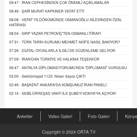
09:47 -
İRAN CEPHESİNDEN ÇOK ÖNEMLİ AÇIKLAMALAR
08:46 -
ŞAİR MURAT KAPKINER VEFAT ETTİ
08:08 -
VEFAT YILDÖNÜMÜNDE OSMANOĞLU AİLESİNDEN ÖZAL
HATIRASI
08:04 -
SIRP YAZAR PETROVİÇ'TEN OSMANLI İTİRAFI
07:31 -
TÜRK TARİH KURUMU MEHMET AKİF'E NASIL BAKIYOR?
07:26 -
DİJİTAL OYUNLARLA İLGİLİ DE DÜZENLEME GELİYOR
07:09 -
İRAN'DAN TÜRKİYE VE HALKINA TEŞEKKÜR
06:47 -
ANTALYA DİPLOMASİ FORUMU'NDA "DİPLOMASİ" VURGUSU
03:00 -
Sebilürreşad 1123. Nisan Sayısı ÇIKTI
02:46 -
BAŞKENT ANKARA'DA KOMŞUMUZ İRAN PANELİ
02:16 -
SEBİLÜRREŞAD VAKFI İLK ŞUBEYİ KONYA'YA AÇIYOR!
Anketler
Video Galeri
Foto Galeri
Küny
Copyright © 2024
ORTA TV