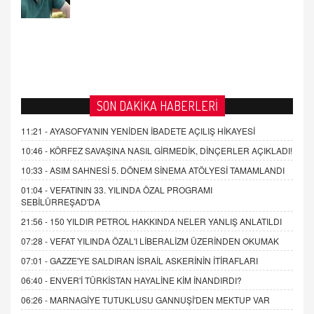
21.4.2026 21:50
SON DAKİKA HABERLERİ
11:21 -
AYASOFYA'NIN YENİDEN İBADETE AÇILIŞ HİKAYESİ
10:46 -
KÖRFEZ SAVAŞINA NASIL GİRMEDİK, DİNÇERLER AÇIKLADI!
10:33 -
ASIM SAHNESİ 5. DÖNEM SİNEMA ATÖLYESİ TAMAMLANDI
01:04 -
VEFATININ 33. YILINDA ÖZAL PROGRAMI
SEBİLÜRREŞAD'DA
21:56 -
150 YILDIR PETROL HAKKINDA NELER YANLIŞ ANLATILDI
07:28 -
VEFAT YILINDA ÖZAL'I LİBERALİZM ÜZERİNDEN OKUMAK
07:01 -
GAZZE'YE SALDIRAN İSRAİL ASKERİNİN İTİRAFLARI
06:40 -
ENVER'İ TÜRKİSTAN HAYALİNE KİM İNANDIRDI?
06:26 -
MARNAGİYE TUTUKLUSU GANNUŞİ'DEN MEKTUP VAR