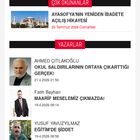
ÇOK OKUNANLAR
AYASOFYA'NIN YENİDEN İBADETE
AÇILIŞ HİKAYESİ
25 Temmuz 2026 Cumartesi
YAZARLAR
Fatih Bayhan
MAARİF MESELEMİZ ÇIKMAZDA!
19.4.2026 09:14
YUSUF YAVUZYILMAZ
EĞİTİM'DE ŞİDDET
19.4.2026 08:58
AHMED ÇITLAKOĞLU
OKUL SALDIRILARININ ORTAYA ÇIKARTTIĞI
GERÇEK!