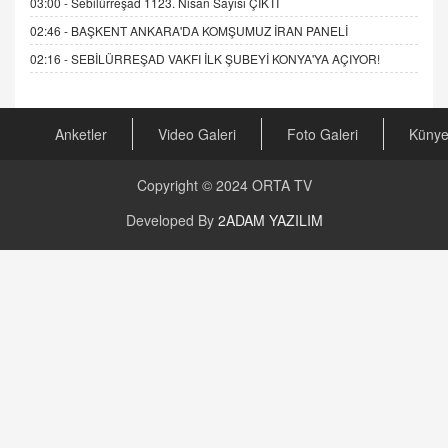
03:00 -
Sebilürreşad 1123. Nisan Sayısı ÇIKTI
02:46 -
BAŞKENT ANKARA'DA KOMŞUMUZ İRAN PANELİ
02:16 -
SEBİLÜRREŞAD VAKFI İLK ŞUBEYİ KONYA'YA AÇIYOR!
Anketler
Video Galeri
Foto Galeri
Küny
Copyright © 2024
ORTA TV
Developed By
2ADAM YAZILIM