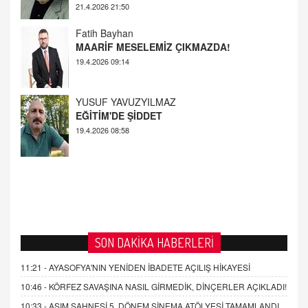
MAARİF MESELEMİZ ÇIKMAZDA!
19.4.2026 09:14
YUSUF YAVUZYILMAZ
EĞİTİM'DE ŞİDDET
19.4.2026 08:58
SON DAKİKA HABERLERİ
11:21 -
AYASOFYA'NIN YENİDEN İBADETE AÇILIŞ HİKAYESİ
10:46 -
KÖRFEZ SAVAŞINA NASIL GİRMEDİK, DİNÇERLER AÇIKLADI!
10:33 -
ASIM SAHNESİ 5. DÖNEM SİNEMA ATÖLYESİ TAMAMLANDI