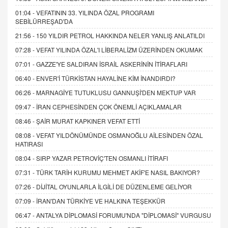
01:04 -
VEFATININ 33. YILINDA ÖZAL PROGRAMI
SEBİLÜRREŞAD'DA
21:56 -
150 YILDIR PETROL HAKKINDA NELER YANLIŞ ANLATILDI
07:28 -
VEFAT YILINDA ÖZAL'I LİBERALİZM ÜZERİNDEN OKUMAK
07:01 -
GAZZE'YE SALDIRAN İSRAİL ASKERİNİN İTİRAFLARI
06:40 -
ENVER'İ TÜRKİSTAN HAYALİNE KİM İNANDIRDI?
06:26 -
MARNAGİYE TUTUKLUSU GANNUŞİ'DEN MEKTUP VAR
09:47 -
İRAN CEPHESİNDEN ÇOK ÖNEMLİ AÇIKLAMALAR
08:46 -
ŞAİR MURAT KAPKINER VEFAT ETTİ
08:08 -
VEFAT YILDÖNÜMÜNDE OSMANOĞLU AİLESİNDEN ÖZAL
HATIRASI
08:04 -
SIRP YAZAR PETROVİÇ'TEN OSMANLI İTİRAFI
07:31 -
TÜRK TARİH KURUMU MEHMET AKİF'E NASIL BAKIYOR?
07:26 -
DİJİTAL OYUNLARLA İLGİLİ DE DÜZENLEME GELİYOR
07:09 -
İRAN'DAN TÜRKİYE VE HALKINA TEŞEKKÜR
06:47 -
ANTALYA DİPLOMASİ FORUMU'NDA "DİPLOMASİ" VURGUSU