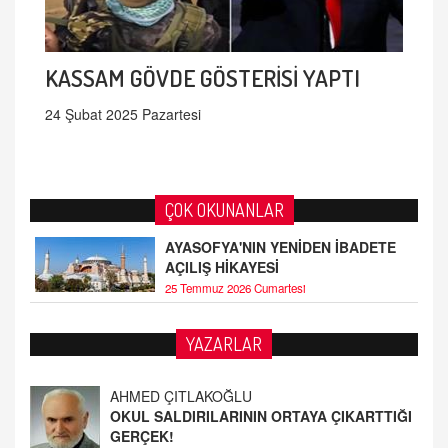
KASSAM GÖVDE GÖSTERİSİ YAPTI
24 Şubat 2025 Pazartesi
ÇOK OKUNANLAR
AYASOFYA'NIN YENİDEN İBADETE
AÇILIŞ HİKAYESİ
25 Temmuz 2026 Cumartesi
AHMED ÇITLAKOĞLU
YAZARLAR
OKUL SALDIRILARININ ORTAYA ÇIKARTTIĞI
GERÇEK!
21.4.2026 21:50
Fatih Bayhan