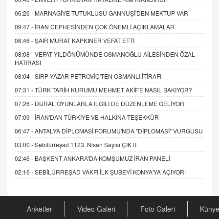
06:26 -
MARNAGİYE TUTUKLUSU GANNUŞİ'DEN MEKTUP VAR
09:47 -
İRAN CEPHESİNDEN ÇOK ÖNEMLİ AÇIKLAMALAR
08:46 -
ŞAİR MURAT KAPKINER VEFAT ETTİ
08:08 -
VEFAT YILDÖNÜMÜNDE OSMANOĞLU AİLESİNDEN ÖZAL
HATIRASI
08:04 -
SIRP YAZAR PETROVİÇ'TEN OSMANLI İTİRAFI
07:31 -
TÜRK TARİH KURUMU MEHMET AKİF'E NASIL BAKIYOR?
07:26 -
DİJİTAL OYUNLARLA İLGİLİ DE DÜZENLEME GELİYOR
07:09 -
İRAN'DAN TÜRKİYE VE HALKINA TEŞEKKÜR
06:47 -
ANTALYA DİPLOMASİ FORUMU'NDA "DİPLOMASİ" VURGUSU
03:00 -
Sebilürreşad 1123. Nisan Sayısı ÇIKTI
02:46 -
BAŞKENT ANKARA'DA KOMŞUMUZ İRAN PANELİ
02:16 -
SEBİLÜRREŞAD VAKFI İLK ŞUBEYİ KONYA'YA AÇIYOR!
Anketler
Video Galeri
Foto Galeri
Küny