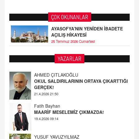
ÇOK OKUNANLAR
AYASOFYA'NIN YENİDEN İBADETE
AÇILIŞ HİKAYESİ
25 Temmuz 2026 Cumartesi
AHMED ÇITLAKOĞLU
YAZARLAR
OKUL SALDIRILARININ ORTAYA ÇIKARTTIĞI
GERÇEK!
21.4.2026 21:50
Fatih Bayhan
MAARİF MESELEMİZ ÇIKMAZDA!
19.4.2026 09:14
YUSUF YAVUZYILMAZ
EĞİTİM'DE ŞİDDET
19.4.2026 08:58