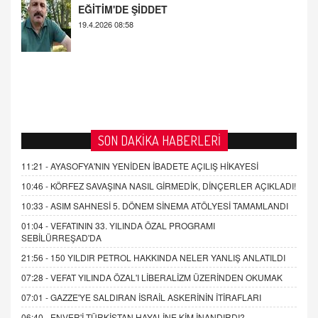
SON DAKİKA HABERLERİ
11:21 -
AYASOFYA'NIN YENİDEN İBADETE AÇILIŞ HİKAYESİ
10:46 -
KÖRFEZ SAVAŞINA NASIL GİRMEDİK, DİNÇERLER AÇIKLADI!
10:33 -
ASIM SAHNESİ 5. DÖNEM SİNEMA ATÖLYESİ TAMAMLANDI
01:04 -
VEFATININ 33. YILINDA ÖZAL PROGRAMI
SEBİLÜRREŞAD'DA
21:56 -
150 YILDIR PETROL HAKKINDA NELER YANLIŞ ANLATILDI
07:28 -
VEFAT YILINDA ÖZAL'I LİBERALİZM ÜZERİNDEN OKUMAK
07:01 -
GAZZE'YE SALDIRAN İSRAİL ASKERİNİN İTİRAFLARI
06:40 -
ENVER'İ TÜRKİSTAN HAYALİNE KİM İNANDIRDI?