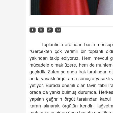
Toplantının ardından basın mensupla
“Gerçekten çok verimli bir toplantı ol
yakından takip ediyoruz. Hem mevcut güv
mücadele olmak üzere, hem de muhtemel 
geçirdik. Zaten şu anda Irak tarafından d
anda yasaklı örgüt ama sonuçta yasaklı ve
yetiyor. Burada önemli olan tavır, tabii Ir
orada da yankı bulmuş durumda. Herkesin
yapılan çağrının örgüt tarafından kabul
kararı alınarak örgütün kendini lağve
mutabakatın bir an önce hayata geçirilerek