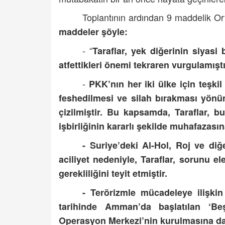
Toplantının ardından 9 maddelik Ort
maddeler şöyle:
- “
Taraflar, yek diğerinin siyasi
atfettikleri önemi tekraren vurgulamıştı
-
PKK’nın her iki ülke için teşkil
feshedilmesi ve silah bırakması yönü
çizilmiştir. Bu kapsamda, Taraflar, 
işbirliğinin kararlı şekilde muhafazasın
- Suriye’deki Al-Hol, Roj ve di
aciliyet nedeniyle, Taraflar, sorunu 
gerekliliğini teyit etmiştir.
- Terörizmle mücadeleye ilişki
tarihinde Amman’da başlatılan ‘Beş
Operasyon Merkezi’nin kurulmasına dair k