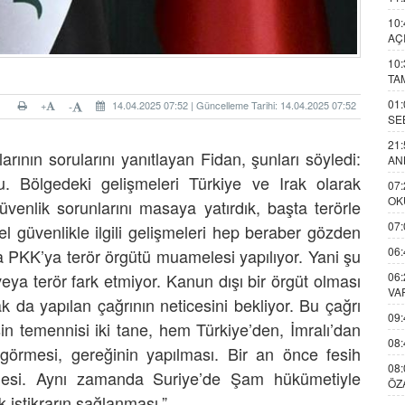
10:
AÇ
10:
TA
01:
+
14.04.2025 07:52 | Güncelleme Tarihi: 14.04.2025 07:52
-
SE
21:
rının sorularını yanıtlayan Fidan, şunları söyledi:
AN
du. Bölgedeki gelişmeleri Türkiye ve Irak olarak
07:
OK
enlik sorunlarını masaya yatırdık, başta terörle
07:
güvenlikle ilgili gelişmeleri hep beraber gözden
06:
a PKK’ya terör örgütü muamelesi yapılıyor. Yani şu
06:
ya terör fark etmiyor. Kanun dışı bir örgüt olması
VA
ak da yapılan çağrının neticesini bekliyor. Bu çağrı
09:
 temennisi iki tane, hem Türkiye’den, İmralı’dan
08:
 görmesi, gereğinin yapılması. Bir an önce fesih
08:
tmesi. Aynı zamanda Suriye’de Şam hükümetiyle
ÖZ
 istikrarın sağlanması.”