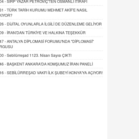
04 -
SIRP YAZAR PETROVİÇ'TEN OSMANLI İTİRAFI
31 -
TÜRK TARİH KURUMU MEHMET AKİF'E NASIL
KIYOR?
26 -
DİJİTAL OYUNLARLA İLGİLİ DE DÜZENLEME GELİYOR
09 -
İRAN'DAN TÜRKİYE VE HALKINA TEŞEKKÜR
47 -
ANTALYA DİPLOMASİ FORUMU'NDA "DİPLOMASİ"
RGUSU
00 -
Sebilürreşad 1123. Nisan Sayısı ÇIKTI
46 -
BAŞKENT ANKARA'DA KOMŞUMUZ İRAN PANELİ
16 -
SEBİLÜRREŞAD VAKFI İLK ŞUBEYİ KONYA'YA AÇIYOR!