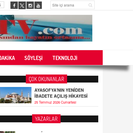
6
DAKİKA
SÖYLEŞİ
TEKNOLOJİ
ÇOK OKUNANLAR
AYASOFYA'NIN YENİDEN
İBADETE AÇILIŞ HİKAYESİ
25 Temmuz 2026 Cumartesi
YAZARLAR