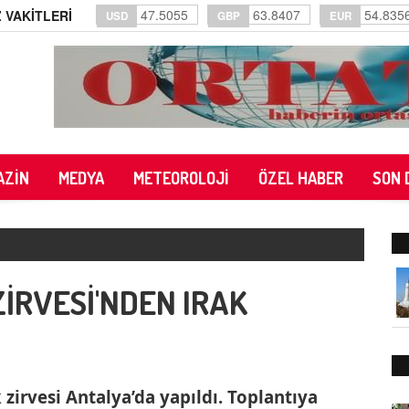
47.5055
63.8407
54.835
 VAKİTLERİ
USD
GBP
EUR
AZİN
MEDYA
METEOROLOJİ
ÖZEL HABER
SON 
İRVESİ'NDEN IRAK
zirvesi Antalya’da yapıldı. Toplantıya