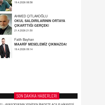
AHMED ÇITLAKOĞLU
OKUL SALDIRILARININ ORTAYA
ÇIKARTTIĞI GERÇEK!
21.4.2026 21:50
Fatih Bayhan
MAARİF MESELEMİZ ÇIKMAZDA!
19.4.2026 09:14
YUSUF YAVUZYILMAZ
EĞİTİM'DE ŞİDDET
19.4.2026 08:58
SON DAKİKA HABERLERİ
21 -
AYASOFYA'NIN YENİDEN İBADETE AÇILIŞ HİKAYESİ