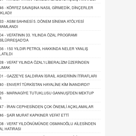
46 -
KÖRFEZ SAVAŞINA NASIL GİRMEDİK, DİNÇERLER
IKLADI!
33 -
ASIM SAHNESİ 5. DÖNEM SİNEMA ATÖLYESİ
MAMLANDI
04 -
VEFATININ 33. YILINDA ÖZAL PROGRAMI
BİLÜRREŞAD'DA
56 -
150 YILDIR PETROL HAKKINDA NELER YANLIŞ
LATILDI
28 -
VEFAT YILINDA ÖZAL'I LİBERALİZM ÜZERİNDEN
UMAK
01 -
GAZZE'YE SALDIRAN İSRAİL ASKERİNİN İTİRAFLARI
40 -
ENVER'İ TÜRKİSTAN HAYALİNE KİM İNANDIRDI?
26 -
MARNAGİYE TUTUKLUSU GANNUŞİ'DEN MEKTUP
R
47 -
İRAN CEPHESİNDEN ÇOK ÖNEMLİ AÇIKLAMALAR
46 -
ŞAİR MURAT KAPKINER VEFAT ETTİ
08 -
VEFAT YILDÖNÜMÜNDE OSMANOĞLU AİLESİNDEN
AL HATIRASI