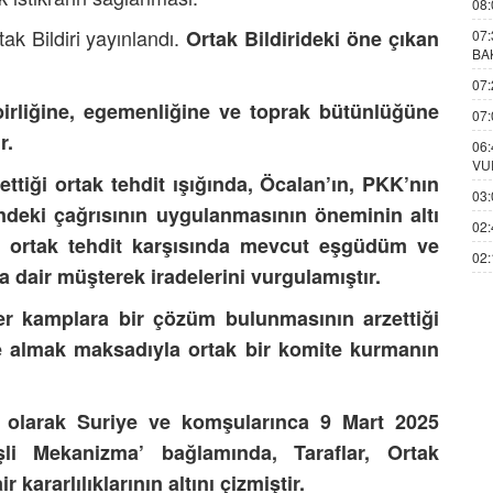
08:
ak Bildiri yayınlandı.
Ortak Bildirideki öne çıkan
07:
BA
07:
 birliğine, egemenliğine ve toprak bütünlüğüne
07:
r.
06:
VU
 ettiği ortak tehdit ışığında, Öcalan’ın, PKK’nın
03:
ndeki çağrısının uygulanmasının öneminin altı
02:
bu ortak tehdit karşısında mevcut eşgüdüm ve
02:
a dair müşterek iradelerini vurgulamıştır.
ğer kamplara bir çözüm bulunmasının arzettiği
ele almak maksadıyla ortak bir komite kurmanın
n olarak Suriye ve komşularınca 9 Mart 2025
li Mekanizma’ bağlamında, Taraflar, Ortak
ararlılıklarının altını çizmiştir.